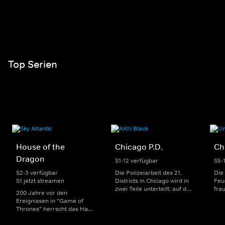
Top Serien
House of the
Chicago P.D.
Ch
Dragon
S1-12 verfügbar
S5-
S2-3 verfügbar
Die Polizeiarbeit des 21.
Die
S1 jetzt streamen
Districts in Chicago wird in
Feu
zwei Teile unterteilt: auf der
fra
200 Jahre vor den
einen Seite sorgen
Dep
Ereignissen in "Game of
uniformierte Polizisten für
sin
Thrones" herrscht das Haus
die Sicherheit auf den
Str
Targaryen mit seinen
Straßen im Bezirk. Auf der
eno