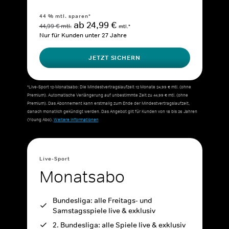
44 % mtl. sparen*
ab 24,99 €
44,99 € mtl.
mtl.*
Nur für Kunden unter 27 Jahre
JETZT SICHERN
*Live-Sport 12-Monatsabo: Die Mindestvertragslaufzeit 12 Monate 24,99 € mtl. (ohne
Premium). Automatische Verlängerung auf unbestimmte Zeit zu 44,99 € mtl. (ohne
Premium). Das Abonnement kann erstmalig zum Ende der Mindestvertragslaufzeit,
danach monatlich gekündigt werden. Das Angebot gilt für Kunden von 18 bis 26 Jahren
(Young Abo).
Weitere Informationen
Live-Sport
Monatsabo
Bundesliga: alle Freitags- und
Samstagsspiele live & exklusiv
2. Bundesliga: alle Spiele live & exklusiv