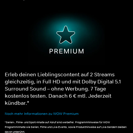
Erleb deinen Lieblingscontent auf 2 Streams
gleichzeitig, in Full HD und mit Dolby Digital 5.1
Surround Sound – ohne Werbung. 7 Tage
kostenlos testen. Danach 6 € mtl. Jederzeit
kündbar.*
Noch mehr Informationen zu WOW Premium
*Serien-, Filme- und Sport-Inhalte auf Abruf sind werbefrei. Programmhinweise für WOW
Programminhalte wie Serien, Filme und Live-Events, sowie Produkthinweise auf Live-Sendern bleiben
davon unberührt.