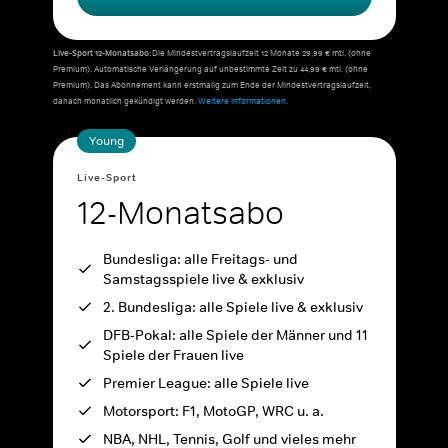
Live-Sport 12-Monatsabo:
Die Mindestvertragslaufzeit 12 Monate 29,99 € mtl. (ohne
Premium). Automatische Verlängerung auf unbestimmte Zeit zu 44,99 € mtl. (ohne
Premium). Das Abonnement kann erstmalig zum Ende der Mindestvertragslaufzeit,
danach monatlich gekündigt werden.
Weitere Informationen.
Young
Live-Sport
12-Monatsabo
Bundesliga: alle Freitags- und
Samstagsspiele live & exklusiv
2. Bundesliga: alle Spiele live & exklusiv
DFB-Pokal: alle Spiele der Männer und 11
Spiele der Frauen live
Premier League: alle Spiele live
Motorsport: F1, MotoGP, WRC u. a.
NBA, NHL, Tennis, Golf und vieles mehr