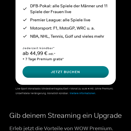
DFB-Pokal: alle Spiele der Männer und 11
Spiele der Frauen live
Premier League: alle Spiele live
Motorsport: F1, MotoGP, WRC u. a.
NBA, NHL, Tennis, Golf und vieles mehr
Jederzeit kündbar*
ab 44,99 €
mtl.*
+ 7 Tage Premium gratis*
JETZT BUCHEN
Live-Sport Monatsabo: Mindestvertragslaufzeit 1 Monat zu 44,99 € mtl. (ohne Premium).
Unbefristete Verlängerung. Monatlich kündbar.
Weitere Informationen.
Gib deinem Streaming ein Upgrade
Erleb jetzt die Vorteile von WOW Premium.