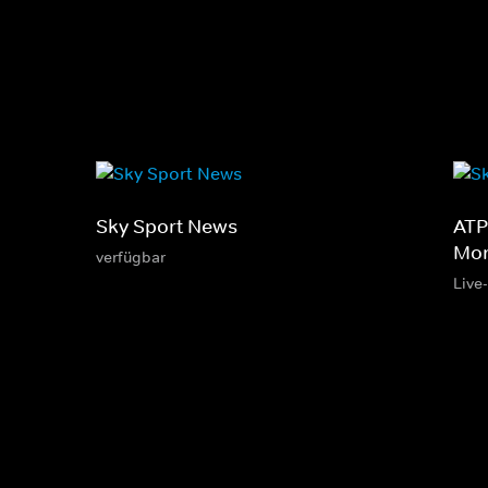
Sky Sport News
ATP
Mon
verfügbar
Live