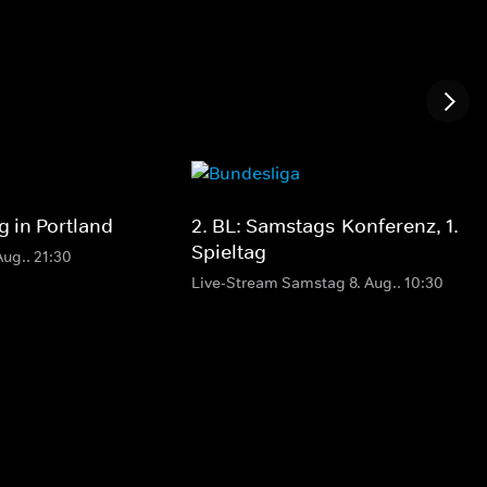
g in Portland
2. BL: Samstags-Konferenz, 1.
Spieltag
Aug.. 21:30
Live-Stream Samstag 8. Aug.. 10:30