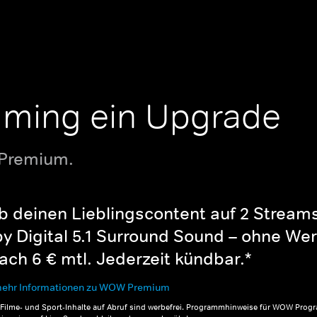
aming ein Upgrade
 Premium.
b deinen Lieblingscontent auf 2 Streams 
y Digital 5.1 Surround Sound – ohne Wer
ch 6 € mtl. Jederzeit kündbar.*
ehr Informationen zu WOW Premium
, Filme- und Sport-Inhalte auf Abruf sind werbefrei. Programmhinweise für WOW Progr