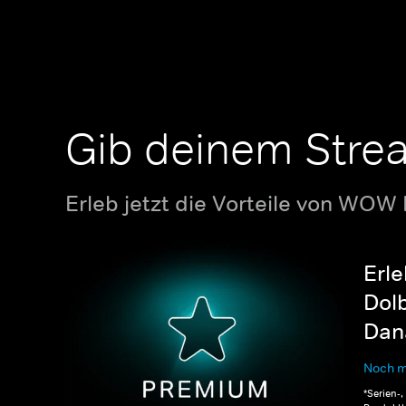
Gib deinem Stre
Erleb jetzt die Vorteile von WOW
Erle
Dolb
Dana
Noch m
*Serien-