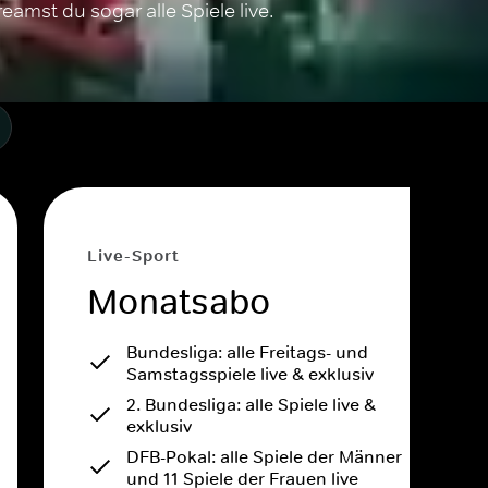
amst du sogar alle Spiele live. 
Live-Sport
Monatsabo
Bundesliga: alle Freitags- und
Samstagsspiele live & exklusiv
2. Bundesliga: alle Spiele live &
exklusiv
DFB-Pokal: alle Spiele der Männer
und 11 Spiele der Frauen live