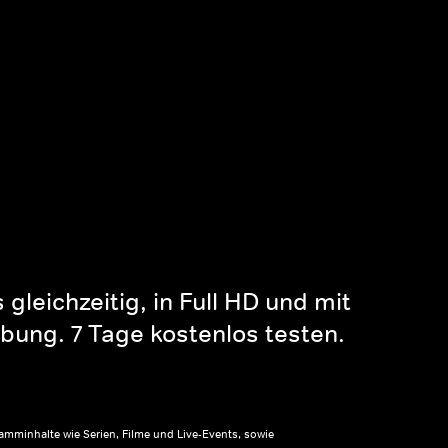
gleichzeitig, in Full HD und mit
bung. 7 Tage kostenlos testen.
amminhalte wie Serien, Filme und Live-Events, sowie