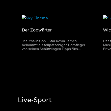
Der Zoowärter
Wick
"Kaufhaus Cop"-Star Kevin James
Das 
bekommt als tollpatschiger Tierpfleger
Musi
von seinen Schützlingen Tipps fürs
Eriv
Balzverhalten. Und stolpert beim Flirten
als 
von einem Fettnäpfchen ins nächste.
wied
Live-Sport