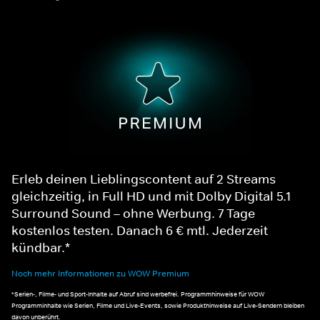
Erleb deinen Lieblingscontent auf 2 Streams
gleichzeitig, in Full HD und mit Dolby Digital 5.1
Surround Sound – ohne Werbung. 7 Tage
kostenlos testen. Danach 6 € mtl. Jederzeit
kündbar.*
Noch mehr Informationen zu WOW Premium
*Serien-, Filme- und Sport-Inhalte auf Abruf sind werbefrei. Programmhinweise für WOW
Programminhalte wie Serien, Filme und Live-Events, sowie Produkthinweise auf Live-Sendern bleiben
davon unberührt.