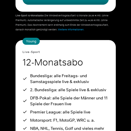
Live-Sport 12-Monatsabo:
Die Mindestvertragslaufzeit 12 Monate 29,99 € mtl. (ohne
Premium). Automatische Verlängerung auf unbestimmte Zeit zu 44,99 € mtl. (ohne
Premium). Das Abonnement kann erstmalig zum Ende der Mindestvertragslaufzeit,
danach monatlich gekündigt werden.
Weitere Informationen.
Young
Live-Sport
12-Monatsabo
Bundesliga: alle Freitags- und
Samstagsspiele live & exklusiv
2. Bundesliga: alle Spiele live & exklusiv
DFB-Pokal: alle Spiele der Männer und 11
Spiele der Frauen live
Premier League: alle Spiele live
Motorsport: F1, MotoGP, WRC u. a.
NBA, NHL, Tennis, Golf und vieles mehr