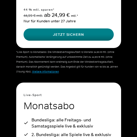
44 % mtl. sparen*
ab 24,99 €
44,99 € mtl.
mtl.*
Nur für Kunden unter 27 Jahre
JETZT SICHERN
*Live-Sport 12-Monatsabo: Die Mindestvertragslaufzeit 12 Monate 24,99 € mtl. (ohne
Premium). Automatische Verlängerung auf unbestimmte Zeit zu 44,99 € mtl. (ohne
Premium). Das Abonnement kann erstmalig zum Ende der Mindestvertragslaufzeit,
danach monatlich gekündigt werden. Das Angebot gilt für Kunden von 18 bis 26 Jahren
(Young Abo).
Weitere Informationen
Live-Sport
Monatsabo
Bundesliga: alle Freitags- und
Samstagsspiele live & exklusiv
2. Bundesliga: alle Spiele live & exklusiv