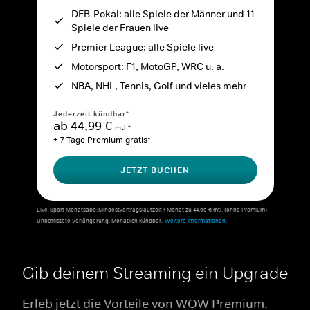
DFB-Pokal: alle Spiele der Männer und 11
Spiele der Frauen live
Premier League: alle Spiele live
Motorsport: F1, MotoGP, WRC u. a.
NBA, NHL, Tennis, Golf und vieles mehr
Jederzeit kündbar*
ab 44,99 €
mtl.*
+ 7 Tage Premium gratis*
JETZT BUCHEN
Live-Sport Monatsabo: Mindestvertragslaufzeit 1 Monat zu 44,99 € mtl. (ohne Premium).
Unbefristete Verlängerung. Monatlich kündbar.
Weitere Informationen.
Gib deinem Streaming ein Upgrade
Erleb jetzt die Vorteile von WOW Premium.