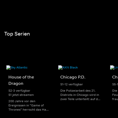
Top Serien
House of the
Chicago P.D.
Ch
Dragon
S1-12 verfügbar
S5-
S2-3 verfügbar
Die Polizeiarbeit des 21.
Die
S1 jetzt streamen
Districts in Chicago wird in
Feu
zwei Teile unterteilt: auf der
fra
200 Jahre vor den
einen Seite sorgen
Dep
Ereignissen in "Game of
uniformierte Polizisten für
sin
Thrones" herrscht das Haus
die Sicherheit auf den
Str
Targaryen mit seinen
Straßen im Bezirk. Auf der
eno