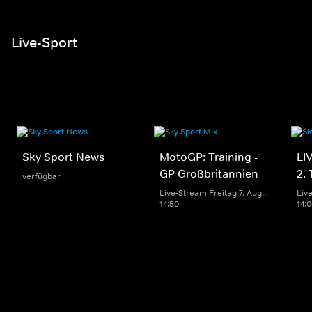
Live-Sport
Sky Sport News
MotoGP: Training -
LI
GP Großbritannien
2.
verfügbar
Live-Stream Freitag 7. Aug..
Live
14:50
14: