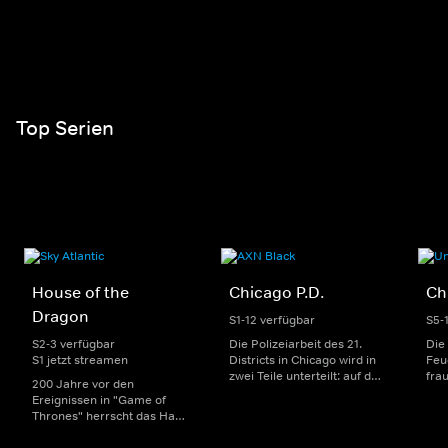
Top Serien
House of the
Chicago P.D.
Ch
Dragon
S1-12 verfügbar
S5-
S2-3 verfügbar
Die Polizeiarbeit des 21.
Die
S1 jetzt streamen
Districts in Chicago wird in
Feu
zwei Teile unterteilt: auf der
fra
200 Jahre vor den
einen Seite sorgen
Dep
Ereignissen in "Game of
uniformierte Polizisten für
sin
Thrones" herrscht das Haus
die Sicherheit auf den
Str
Targaryen mit seinen
Straßen im Bezirk. Auf der
eno