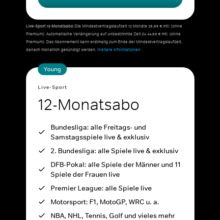
Live-Sport 12-Monatsabo:
Die Mindestvertragslaufzeit 12 Monate 29,99 € mtl. (ohne
Premium). Automatische Verlängerung auf unbestimmte Zeit zu 44,99 € mtl. (ohne
Premium). Das Abonnement kann erstmalig zum Ende der Mindestvertragslaufzeit,
danach monatlich gekündigt werden.
Weitere Informationen.
Young
Live-Sport
12-Monatsabo
Bundesliga: alle Freitags- und
Samstagsspiele live & exklusiv
2. Bundesliga: alle Spiele live & exklusiv
DFB-Pokal: alle Spiele der Männer und 11
Spiele der Frauen live
Premier League: alle Spiele live
Motorsport: F1, MotoGP, WRC u. a.
NBA, NHL, Tennis, Golf und vieles mehr