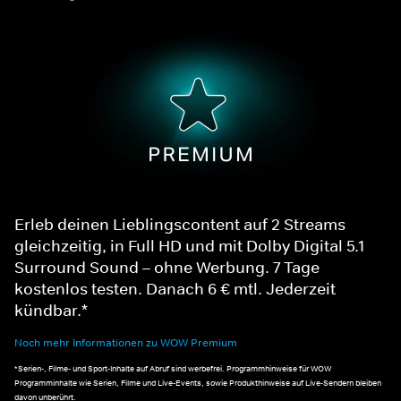
Erleb deinen Lieblingscontent auf 2 Streams
gleichzeitig, in Full HD und mit Dolby Digital 5.1
Surround Sound – ohne Werbung. 7 Tage
kostenlos testen. Danach 6 € mtl. Jederzeit
kündbar.*
Noch mehr Informationen zu WOW Premium
*Serien-, Filme- und Sport-Inhalte auf Abruf sind werbefrei. Programmhinweise für WOW
Programminhalte wie Serien, Filme und Live-Events, sowie Produkthinweise auf Live-Sendern bleiben
davon unberührt.