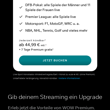
DFB-Pokal: alle Spiele der Männer und 11
Spiele der Frauen live
Premier League: alle Spiele live
Motorsport: F1, MotoGP, WRC u. a.
NBA, NHL, Tennis, Golf und vieles mehr
Jederzeit kündbar*
ab 44,99 €
mtl.*
+ 7 Tage Premium gratis*
JETZT BUCHEN
Live-Sport Monatsabo: Mindestvertragslaufzeit 1 Monat zu 44,99 € mtl. (ohne Premium).
Unbefristete Verlängerung. Monatlich kündbar.
Weitere Informationen.
Gib deinem Streaming ein Upgrade
Erleb jetzt die Vorteile von WOW Premium.