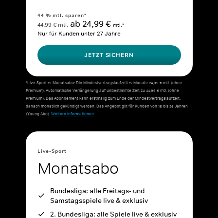
44 % mtl. sparen*
ab 24,99 €
44,99 € mtl.
mtl.*
Nur für Kunden unter 27 Jahre
JETZT SICHERN
*Live-Sport 12-Monatsabo: Die Mindestvertragslaufzeit 12 Monate 24,99 € mtl. (ohne
Premium). Automatische Verlängerung auf unbestimmte Zeit zu 44,99 € mtl. (ohne
Premium). Das Abonnement kann erstmalig zum Ende der Mindestvertragslaufzeit,
danach monatlich gekündigt werden. Das Angebot gilt für Kunden von 18 bis 26 Jahren
(Young Abo).
Weitere Informationen
Live-Sport
Monatsabo
Bundesliga: alle Freitags- und
Samstagsspiele live & exklusiv
2. Bundesliga: alle Spiele live & exklusiv