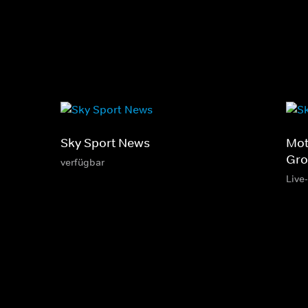
Sky Sport News
Mot
Gro
verfügbar
Live