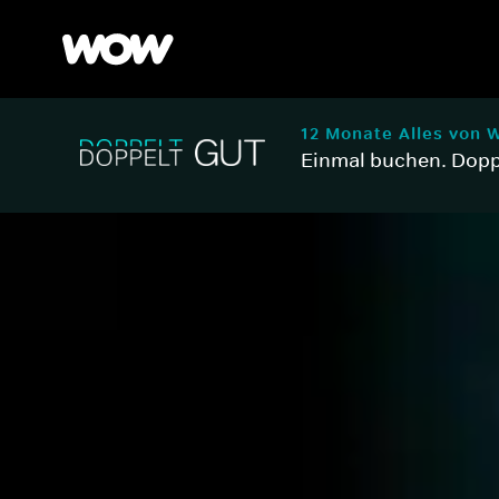
12 Monate Alles von
Einmal buchen. Dopp