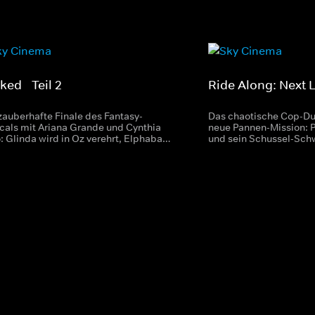
ed - Teil 2
Ride Along: Next 
zauberhafte Finale des Fantasy-
Das chaotische Cop-Du
cals mit Ariana Grande und Cynthia
neue Pannen-Mission: 
o: Glinda wird in Oz verehrt, Elphaba
und sein Schussel-Sch
böse Hexe verteufelt. Können sie
sollen in Miami einen 
er zueinanderfinden?
hochnehmen.