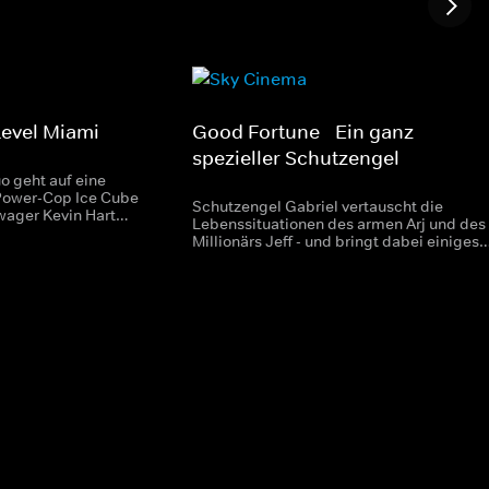
Level Miami
Good Fortune - Ein ganz
spezieller Schutzengel
o geht auf eine
Power-Cop Ice Cube
Schutzengel Gabriel vertauscht die
wager Kevin Hart
Lebenssituationen des armen Arj und des
Drogenboss
Millionärs Jeff - und bringt dabei einiges
durcheinander. Komödie mit Keanu
Reeves, Seth Rogen und Aziz Ansari.