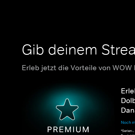
Gib deinem Stre
Erleb jetzt die Vorteile von WOW
Erle
Dolb
Dana
Noch m
*Serien-