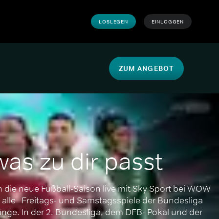
LOSLEGEN
EINLOGGEN
ZUM ANGEBOT
was zu dir passt
n die neue Fußball-Saison live mit Sky Sport bei WOW 
lle   Freitags- und Samstagsspiele der Bundesliga 
 Länge. In der 2. Bundesliga, dem DFB- Pokal und der 