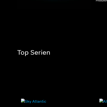
Produkth
Top Serien