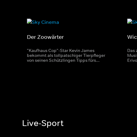
Der Zoowärter
Wick
"Kaufhaus Cop"-Star Kevin James
Das 
bekommt als tollpatschiger Tierpfleger
Musi
von seinen Schützlingen Tipps fürs
Eriv
Balzverhalten. Und stolpert beim Flirten
als 
von einem Fettnäpfchen ins nächste.
wied
Live-Sport