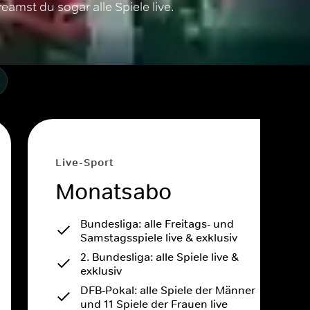
amst du sogar alle Spiele live. 
Live-Sport
Monatsabo
Bundesliga: alle Freitags- und
Samstagsspiele live & exklusiv
2. Bundesliga: alle Spiele live &
exklusiv
DFB-Pokal: alle Spiele der Männer
und 11 Spiele der Frauen live