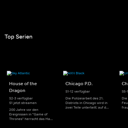
Top Serien
House of the
Chicago P.D.
Ch
Dragon
S1-12 verfügbar
S5-
S2-3 verfügbar
Die Polizeiarbeit des 21.
Die
S1 jetzt streamen
Districts in Chicago wird in
Feu
zwei Teile unterteilt: auf der
fra
200 Jahre vor den
einen Seite sorgen
Dep
Ereignissen in "Game of
uniformierte Polizisten für
sin
Thrones" herrscht das Haus
die Sicherheit auf den
Str
Targaryen mit seinen
Straßen im Bezirk. Auf der
eno