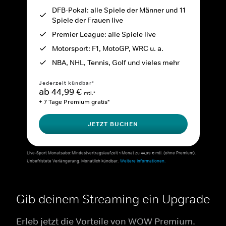
DFB-Pokal: alle Spiele der Männer und 11
Spiele der Frauen live
Premier League: alle Spiele live
Motorsport: F1, MotoGP, WRC u. a.
NBA, NHL, Tennis, Golf und vieles mehr
Jederzeit kündbar*
ab 44,99 €
mtl.*
+ 7 Tage Premium gratis*
JETZT BUCHEN
Live-Sport Monatsabo: Mindestvertragslaufzeit 1 Monat zu 44,99 € mtl. (ohne Premium).
Unbefristete Verlängerung. Monatlich kündbar.
Weitere Informationen.
Gib deinem Streaming ein Upgrade
Erleb jetzt die Vorteile von WOW Premium.