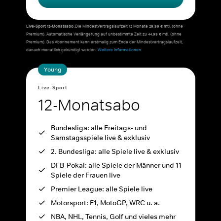
Live-Sport 12-Monatsabo:
Die Mindestvertragslaufzeit 12 Monate 29,99 € mtl. (ohne
Premium). Automatische Verlängerung auf unbestimmte Zeit zu 44,99 € mtl. (ohne
Premium). Das Abonnement kann erstmalig zum Ende der Mindestvertragslaufzeit,
danach monatlich gekündigt werden.
Weitere Informationen.
Young
Live-Sport
12-Monatsabo
Bundesliga: alle Freitags- und
Samstagsspiele live & exklusiv
2. Bundesliga: alle Spiele live & exklusiv
DFB-Pokal: alle Spiele der Männer und 11
Spiele der Frauen live
Premier League: alle Spiele live
Motorsport: F1, MotoGP, WRC u. a.
NBA, NHL, Tennis, Golf und vieles mehr