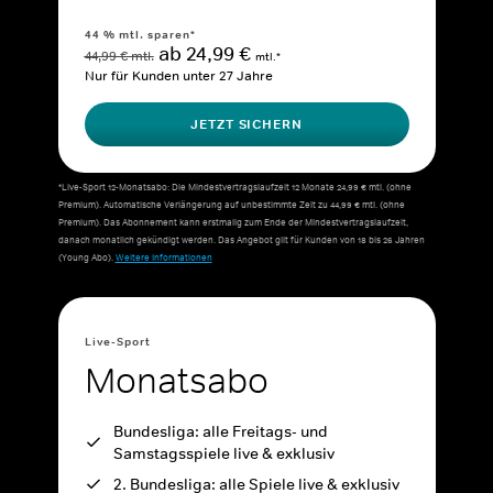
44 % mtl. sparen*
ab 24,99 €
44,99 € mtl.
mtl.*
Nur für Kunden unter 27 Jahre
JETZT SICHERN
*Live-Sport 12-Monatsabo: Die Mindestvertragslaufzeit 12 Monate 24,99 € mtl. (ohne
Premium). Automatische Verlängerung auf unbestimmte Zeit zu 44,99 € mtl. (ohne
Premium). Das Abonnement kann erstmalig zum Ende der Mindestvertragslaufzeit,
danach monatlich gekündigt werden. Das Angebot gilt für Kunden von 18 bis 26 Jahren
(Young Abo).
Weitere Informationen
Live-Sport
Monatsabo
Bundesliga: alle Freitags- und
Samstagsspiele live & exklusiv
2. Bundesliga: alle Spiele live & exklusiv