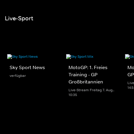
Live-Sport
Sky Sport News
MotoGP: 1. Freies
Mo
Training - GP
GP
verfügbar
Großbritannien
Live
14:
Live-Stream Freitag 7. Aug..
10:35