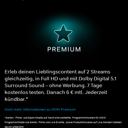
Erleb deinen Lieblingscontent auf 2 Streams
gleichzeitig, in Full HD und mit Dolby Digital 5.1
Surround Sound – ohne Werbung. 7 Tage
kostenlos testen. Danach 6 € mtl. Jederzeit
kündbar.*
Noch mehr Informationen zu WOW Premium
*Serien-, Filme- und Sport-Inhalte auf Abruf sind werbefrei. Programmhinweise für WOW
Programminhalte wie Serien, Filme und Live-Events, sowie Produkthinweise auf Live-Sendern bleiben
davon unberührt.