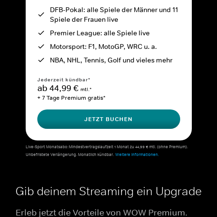
DFB-Pokal: alle Spiele der Männer und 11
Spiele der Frauen live
Premier League: alle Spiele live
Motorsport: F1, MotoGP, WRC u. a.
NBA, NHL, Tennis, Golf und vieles mehr
Jederzeit kündbar*
ab 44,99 €
mtl.*
+ 7 Tage Premium gratis*
JETZT BUCHEN
Live-Sport Monatsabo: Mindestvertragslaufzeit 1 Monat zu 44,99 € mtl. (ohne Premium).
Unbefristete Verlängerung. Monatlich kündbar.
Weitere Informationen.
Gib deinem Streaming ein Upgrade
Erleb jetzt die Vorteile von WOW Premium.