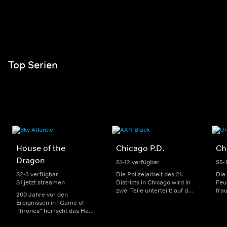
Top Serien
House of the
Chicago P.D.
Ch
Dragon
S1-12 verfügbar
S5-
S2-3 verfügbar
Die Polizeiarbeit des 21.
Die
S1 jetzt streamen
Districts in Chicago wird in
Feu
zwei Teile unterteilt: auf der
fra
200 Jahre vor den
einen Seite sorgen
Dep
Ereignissen in "Game of
uniformierte Polizisten für
sin
Thrones" herrscht das Haus
die Sicherheit auf den
Str
Targaryen mit seinen
Straßen im Bezirk. Auf der
eno