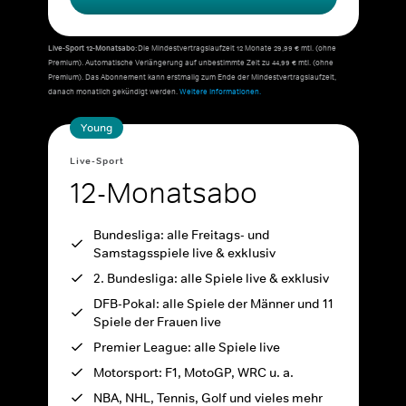
Live-Sport 12-Monatsabo:
Die Mindestvertragslaufzeit 12 Monate 29,99 € mtl. (ohne
Premium). Automatische Verlängerung auf unbestimmte Zeit zu 44,99 € mtl. (ohne
Premium). Das Abonnement kann erstmalig zum Ende der Mindestvertragslaufzeit,
danach monatlich gekündigt werden.
Weitere Informationen.
Young
Live-Sport
12-Monatsabo
Bundesliga: alle Freitags- und
Samstagsspiele live & exklusiv
2. Bundesliga: alle Spiele live & exklusiv
DFB-Pokal: alle Spiele der Männer und 11
Spiele der Frauen live
Premier League: alle Spiele live
Motorsport: F1, MotoGP, WRC u. a.
NBA, NHL, Tennis, Golf und vieles mehr