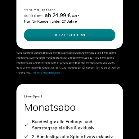
44 % mtl. sparen*
ab 24,99 €
44,99 € mtl.
mtl.*
Nur für Kunden unter 27 Jahre
JETZT SICHERN
*Live-Sport 12-Monatsabo: Die Mindestvertragslaufzeit 12 Monate 24,99 € mtl. (ohne
Premium). Automatische Verlängerung auf unbestimmte Zeit zu 44,99 € mtl. (ohne
Premium). Das Abonnement kann erstmalig zum Ende der Mindestvertragslaufzeit,
danach monatlich gekündigt werden. Das Angebot gilt für Kunden von 18 bis 26 Jahren
(Young Abo).
Weitere Informationen
Live-Sport
Monatsabo
Bundesliga: alle Freitags- und
Samstagsspiele live & exklusiv
2. Bundesliga: alle Spiele live & exklusiv