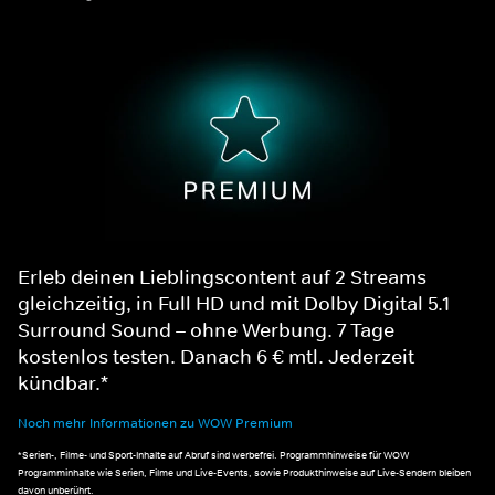
Erleb deinen Lieblingscontent auf 2 Streams
gleichzeitig, in Full HD und mit Dolby Digital 5.1
Surround Sound – ohne Werbung. 7 Tage
kostenlos testen. Danach 6 € mtl. Jederzeit
kündbar.*
Noch mehr Informationen zu WOW Premium
*Serien-, Filme- und Sport-Inhalte auf Abruf sind werbefrei. Programmhinweise für WOW
Programminhalte wie Serien, Filme und Live-Events, sowie Produkthinweise auf Live-Sendern bleiben
davon unberührt.