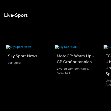
Live-Sport
Sky Sport News
MotoGP: Warm Up -
FC
GP Großbritannien
U1
verfügbar
Un
Live-Stream Sonntag 9.
Aug.. 8:35
Sp
Liv
Aug.