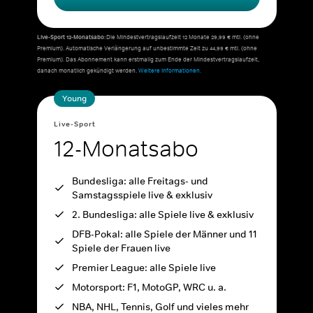
Live-Sport 12-Monatsabo:
Die Mindestvertragslaufzeit 12 Monate 29,99 € mtl. (ohne
Premium). Automatische Verlängerung auf unbestimmte Zeit zu 44,99 € mtl. (ohne
Premium). Das Abonnement kann erstmalig zum Ende der Mindestvertragslaufzeit,
danach monatlich gekündigt werden.
Weitere Informationen.
Young
Live-Sport
12-Monatsabo
Bundesliga: alle Freitags- und
Samstagsspiele live & exklusiv
2. Bundesliga: alle Spiele live & exklusiv
DFB-Pokal: alle Spiele der Männer und 11
Spiele der Frauen live
Premier League: alle Spiele live
Motorsport: F1, MotoGP, WRC u. a.
NBA, NHL, Tennis, Golf und vieles mehr