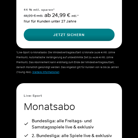
44 % mtl. sparen*
ab 24,99 €
44,99 € mtl.
mtl.*
Nur für Kunden unter 27 Jahre
JETZT SICHERN
*Live-Sport 12-Monatsabo: Die Mindestvertragslaufzeit 12 Monate 24,99 € mtl. (ohne
Premium). Automatische Verlängerung auf unbestimmte Zeit zu 44,99 € mtl. (ohne
Premium). Das Abonnement kann erstmalig zum Ende der Mindestvertragslaufzeit,
danach monatlich gekündigt werden. Das Angebot gilt für Kunden von 18 bis 26 Jahren
(Young Abo).
Weitere Informationen
Live-Sport
Monatsabo
Bundesliga: alle Freitags- und
Samstagsspiele live & exklusiv
2. Bundesliga: alle Spiele live & exklusiv