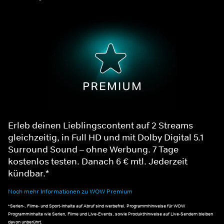
Erleb deinen Lieblingscontent auf 2 Streams
gleichzeitig, in Full HD und mit Dolby Digital 5.1
Surround Sound – ohne Werbung. 7 Tage
kostenlos testen. Danach 6 € mtl. Jederzeit
kündbar.*
Noch mehr Informationen zu WOW Premium
*Serien-, Filme- und Sport-Inhalte auf Abruf sind werbefrei. Programmhinweise für WOW
Programminhalte wie Serien, Filme und Live-Events, sowie Produkthinweise auf Live-Sendern bleiben
davon unberührt.