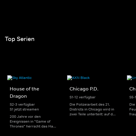
Top Serien
House of the
Chicago P.D.
Ch
Dragon
S1-12 verfügbar
S5-
S2-3 verfügbar
Die Polizeiarbeit des 21.
Die
S1 jetzt streamen
Districts in Chicago wird in
Feu
zwei Teile unterteilt: auf der
fra
200 Jahre vor den
einen Seite sorgen
Dep
Ereignissen in "Game of
uniformierte Polizisten für
sin
Thrones" herrscht das Haus
die Sicherheit auf den
Str
Targaryen mit seinen
Straßen im Bezirk. Auf der
eno