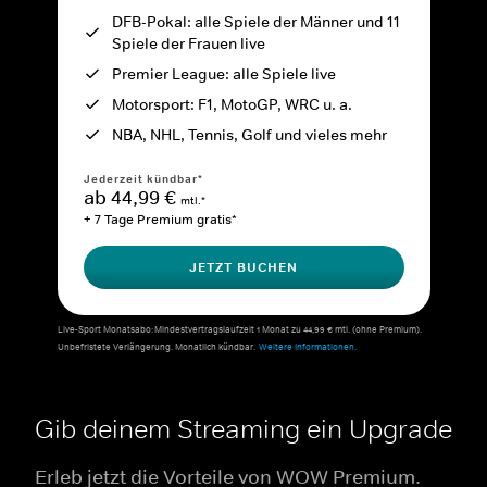
DFB-Pokal: alle Spiele der Männer und 11
Spiele der Frauen live
Premier League: alle Spiele live
Motorsport: F1, MotoGP, WRC u. a.
NBA, NHL, Tennis, Golf und vieles mehr
Jederzeit kündbar*
ab 44,99 €
mtl.*
+ 7 Tage Premium gratis*
JETZT BUCHEN
Live-Sport Monatsabo: Mindestvertragslaufzeit 1 Monat zu 44,99 € mtl. (ohne Premium).
Unbefristete Verlängerung. Monatlich kündbar.
Weitere Informationen.
Gib deinem Streaming ein Upgrade
Erleb jetzt die Vorteile von WOW Premium.