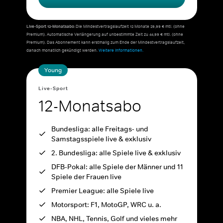
Live-Sport 12-Monatsabo:
Die Mindestvertragslaufzeit 12 Monate 29,99 € mtl. (ohne
Premium). Automatische Verlängerung auf unbestimmte Zeit zu 44,99 € mtl. (ohne
Premium). Das Abonnement kann erstmalig zum Ende der Mindestvertragslaufzeit,
danach monatlich gekündigt werden.
Weitere Informationen.
Young
Live-Sport
12-Monatsabo
Bundesliga: alle Freitags- und
Samstagsspiele live & exklusiv
2. Bundesliga: alle Spiele live & exklusiv
DFB-Pokal: alle Spiele der Männer und 11
Spiele der Frauen live
Premier League: alle Spiele live
Motorsport: F1, MotoGP, WRC u. a.
NBA, NHL, Tennis, Golf und vieles mehr