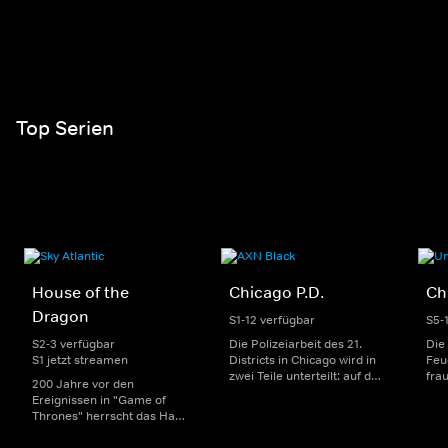
Top Serien
House of the
Chicago P.D.
Ch
Dragon
S1-12 verfügbar
S5-
S2-3 verfügbar
Die Polizeiarbeit des 21.
Die
S1 jetzt streamen
Districts in Chicago wird in
Feu
zwei Teile unterteilt: auf der
fra
200 Jahre vor den
einen Seite sorgen
Dep
Ereignissen in "Game of
uniformierte Polizisten für
sin
Thrones" herrscht das Haus
die Sicherheit auf den
Str
Targaryen mit seinen
Straßen im Bezirk. Auf der
eno