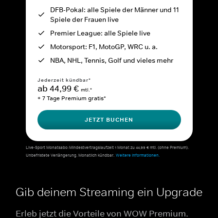
DFB-Pokal: alle Spiele der Männer und 11
Spiele der Frauen live
Premier League: alle Spiele live
Motorsport: F1, MotoGP, WRC u. a.
NBA, NHL, Tennis, Golf und vieles mehr
Jederzeit kündbar*
ab 44,99 €
mtl.*
+ 7 Tage Premium gratis*
JETZT BUCHEN
Live-Sport Monatsabo: Mindestvertragslaufzeit 1 Monat zu 44,99 € mtl. (ohne Premium).
Unbefristete Verlängerung. Monatlich kündbar.
Weitere Informationen.
Gib deinem Streaming ein Upgrade
Erleb jetzt die Vorteile von WOW Premium.