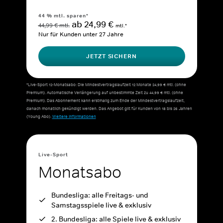
44 % mtl. sparen*
ab 24,99 €
44,99 € mtl.
mtl.*
Nur für Kunden unter 27 Jahre
JETZT SICHERN
*Live-Sport 12-Monatsabo: Die Mindestvertragslaufzeit 12 Monate 24,99 € mtl. (ohne
Premium). Automatische Verlängerung auf unbestimmte Zeit zu 44,99 € mtl. (ohne
Premium). Das Abonnement kann erstmalig zum Ende der Mindestvertragslaufzeit,
danach monatlich gekündigt werden. Das Angebot gilt für Kunden von 18 bis 26 Jahren
(Young Abo).
Weitere Informationen
Live-Sport
Monatsabo
Bundesliga: alle Freitags- und
Samstagsspiele live & exklusiv
2. Bundesliga: alle Spiele live & exklusiv