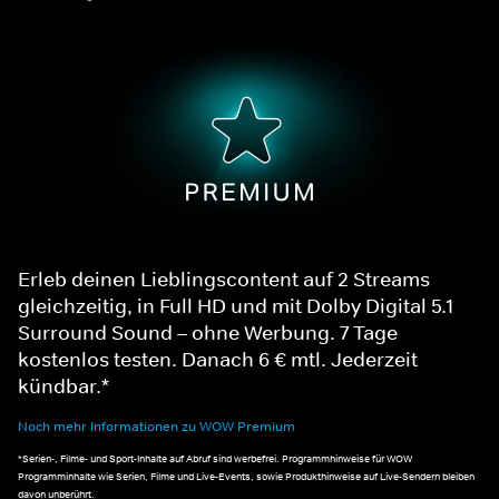
Erleb deinen Lieblingscontent auf 2 Streams
gleichzeitig, in Full HD und mit Dolby Digital 5.1
Surround Sound – ohne Werbung. 7 Tage
kostenlos testen. Danach 6 € mtl. Jederzeit
kündbar.*
Noch mehr Informationen zu WOW Premium
*Serien-, Filme- und Sport-Inhalte auf Abruf sind werbefrei. Programmhinweise für WOW
Programminhalte wie Serien, Filme und Live-Events, sowie Produkthinweise auf Live-Sendern bleiben
davon unberührt.