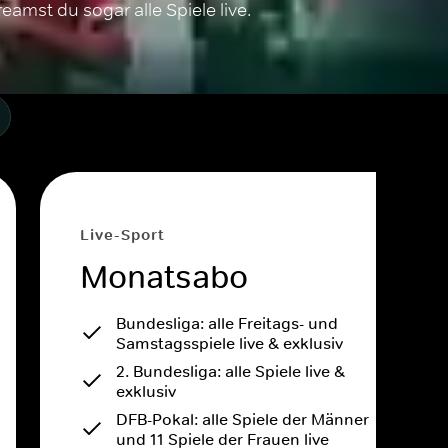
amst du sogar alle Spiele live. 
Live-Sport
Monatsabo
Bundesliga: alle Freitags- und
Samstagsspiele live & exklusiv
2. Bundesliga: alle Spiele live &
exklusiv
DFB-Pokal: alle Spiele der Männer
und 11 Spiele der Frauen live