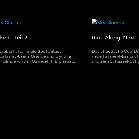
ed - Teil 2
Ride Along: Next 
zauberhafte Finale des Fantasy-
Das chaotische Cop-Du
cals mit Ariana Grande und Cynthia
neue Pannen-Mission: 
o: Glinda wird in Oz verehrt, Elphaba
und sein Schussel-Sch
böse Hexe verteufelt. Können sie
sollen in Miami einen 
er zueinanderfinden?
hochnehmen.