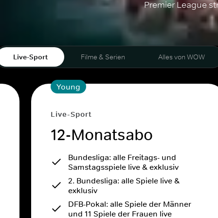
Premier League stre
Live-Sport
Filme & Serien
Alles von WOW
Young
Live-Sport
12-Monatsabo
Bundesliga: alle Freitags- und
Samstagsspiele live & exklusiv
2. Bundesliga: alle Spiele live &
exklusiv
DFB-Pokal: alle Spiele der Männer
und 11 Spiele der Frauen live