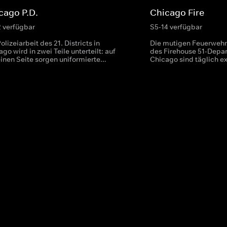
cago P.D.
Chicago Fire
2 verfügbar
S5-14 verfügbar
olizeiarbeit des 21. Districts in
Die mutigen Feuerwehr
go wird in zwei Teile unterteilt: auf
des Firehouse 51-Depa
einen Seite sorgen uniformierte
Chicago sind täglich e
isten für die Sicherheit auf den
Gefahren und einer en
ßen im Bezirk. Auf der anderen Seite
Verantwortung ausgeset
mpft die Intelligence Unit
sie in ihrem Privaten h
nisierte Verbrechen im großen Stil -
müssen den Alltag zwi
n es Serienmorde oder
professioneller Arbeit 
engeschäfte. Der Leiter dieser
Problemen meistern. M
ilung ist Hank Voight, der schon seit
Chef von Truck 81, hat 
en Jahren bei der Polizei von Chicago
seiner Verlobten getren
tet. Seine rechte Hand ist Erin
deswegen in seinen Job
say, eine engagierte Frau, die es zum
jedoch nach dem Tod e
ctive gebracht hat und stets einen
Feuerwehrmannes in Sc
en Kopf bewahrt. Gemeinsam mit
hat Ärger mit seinem K
em Team versucht Hank, Ordnung und
Severide vom Rescue Sq
en in die Straßen des 21. Bezirks zu
Reibereien ist das Dep
gen.
die meisten Team-Mitgl
Ersatzfamilie, die ihnen
den zum Teil traumatis
umzugehen.