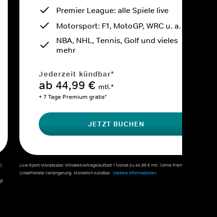
Premier League: alle Spiele live
Motorsport: F1, MotoGP, WRC u. a.
NBA, NHL, Tennis, Golf und vieles
mehr
Jederzeit kündbar*
ab 44,99 €
mtl.*
+ 7 Tage Premium gratis*
JETZT BUCHEN
).
Live-Sport Monatsabo: Mindestvertragslaufzeit 1 Monat zu 44,99 € mtl. (ohne Premium).
Unbefristete Verlängerung. Monatlich kündbar.
Weitere Informationen.
gt