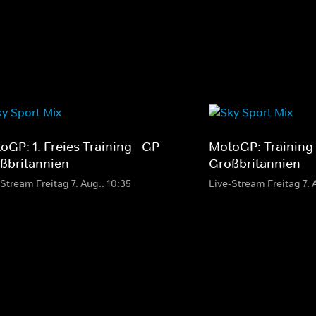
oGP: 1. Freies Training - GP
MotoGP: Training 
ßbritannien
Großbritannien
-Stream Freitag 7. Aug.. 10:35
Live-Stream Freitag 7. 