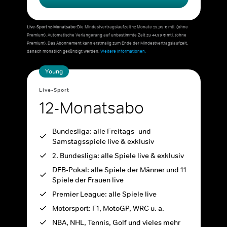
Live-Sport 12-Monatsabo:
Die Mindestvertragslaufzeit 12 Monate 29,99 € mtl. (ohne
Premium). Automatische Verlängerung auf unbestimmte Zeit zu 44,99 € mtl. (ohne
Premium). Das Abonnement kann erstmalig zum Ende der Mindestvertragslaufzeit,
danach monatlich gekündigt werden.
Weitere Informationen.
Young
Live-Sport
12-Monatsabo
Bundesliga: alle Freitags- und
Samstagsspiele live & exklusiv
2. Bundesliga: alle Spiele live & exklusiv
DFB-Pokal: alle Spiele der Männer und 11
Spiele der Frauen live
Premier League: alle Spiele live
Motorsport: F1, MotoGP, WRC u. a.
NBA, NHL, Tennis, Golf und vieles mehr