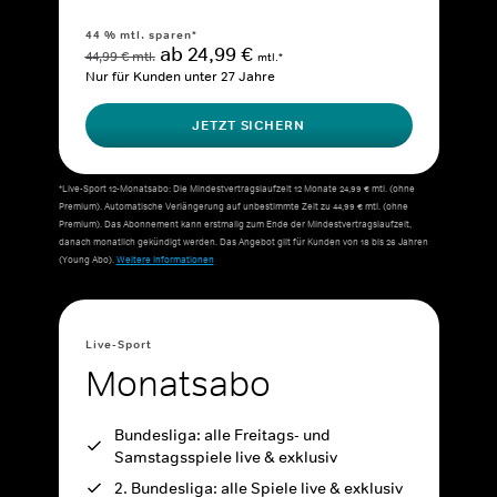
44 % mtl. sparen*
ab 24,99 €
44,99 € mtl.
mtl.*
Nur für Kunden unter 27 Jahre
JETZT SICHERN
*Live-Sport 12-Monatsabo: Die Mindestvertragslaufzeit 12 Monate 24,99 € mtl. (ohne
Premium). Automatische Verlängerung auf unbestimmte Zeit zu 44,99 € mtl. (ohne
Premium). Das Abonnement kann erstmalig zum Ende der Mindestvertragslaufzeit,
danach monatlich gekündigt werden. Das Angebot gilt für Kunden von 18 bis 26 Jahren
(Young Abo).
Weitere Informationen
Live-Sport
Monatsabo
Bundesliga: alle Freitags- und
Samstagsspiele live & exklusiv
2. Bundesliga: alle Spiele live & exklusiv