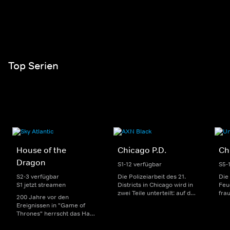
Top Serien
House of the
Chicago P.D.
Ch
Dragon
S1-12 verfügbar
S5-
S2-3 verfügbar
Die Polizeiarbeit des 21.
Die
S1 jetzt streamen
Districts in Chicago wird in
Feu
zwei Teile unterteilt: auf der
fra
200 Jahre vor den
einen Seite sorgen
Dep
Ereignissen in "Game of
uniformierte Polizisten für
sin
Thrones" herrscht das Haus
die Sicherheit auf den
Str
Targaryen mit seinen
Straßen im Bezirk. Auf der
eno