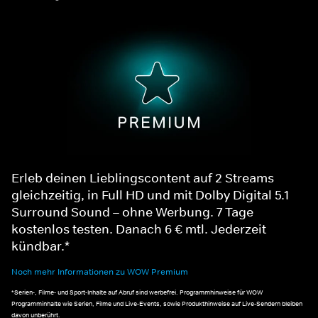
Erleb deinen Lieblingscontent auf 2 Streams
gleichzeitig, in Full HD und mit Dolby Digital 5.1
Surround Sound – ohne Werbung. 7 Tage
kostenlos testen. Danach 6 € mtl. Jederzeit
kündbar.*
Noch mehr Informationen zu WOW Premium
*Serien-, Filme- und Sport-Inhalte auf Abruf sind werbefrei. Programmhinweise für WOW
Programminhalte wie Serien, Filme und Live-Events, sowie Produkthinweise auf Live-Sendern bleiben
davon unberührt.