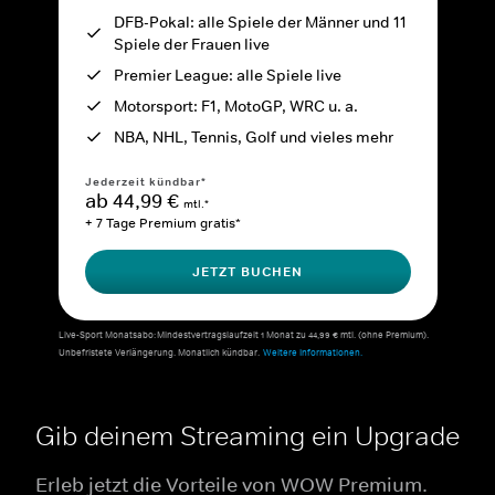
DFB-Pokal: alle Spiele der Männer und 11
Spiele der Frauen live
Premier League: alle Spiele live
Motorsport: F1, MotoGP, WRC u. a.
NBA, NHL, Tennis, Golf und vieles mehr
Jederzeit kündbar*
ab 44,99 €
mtl.*
+ 7 Tage Premium gratis*
JETZT BUCHEN
Live-Sport Monatsabo: Mindestvertragslaufzeit 1 Monat zu 44,99 € mtl. (ohne Premium).
Unbefristete Verlängerung. Monatlich kündbar.
Weitere Informationen.
Gib deinem Streaming ein Upgrade
Erleb jetzt die Vorteile von WOW Premium.