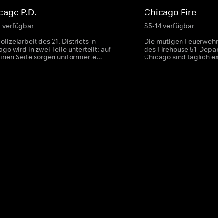
cago P.D.
Chicago Fire
2 verfügbar
S5-14 verfügbar
olizeiarbeit des 21. Districts in
Die mutigen Feuerwehr
go wird in zwei Teile unterteilt: auf
des Firehouse 51-Depa
einen Seite sorgen uniformierte
Chicago sind täglich e
isten für die Sicherheit auf den
Gefahren und einer en
ßen im Bezirk. Auf der anderen Seite
Verantwortung ausgeset
mpft die Intelligence Unit
sie in ihrem Privaten h
nisierte Verbrechen im großen Stil -
müssen den Alltag zwi
n es Serienmorde oder
professioneller Arbeit 
engeschäfte. Der Leiter dieser
Problemen meistern. M
ilung ist Hank Voight, der schon seit
Chef von Truck 81, hat 
en Jahren bei der Polizei von Chicago
seiner Verlobten getren
tet. Seine rechte Hand ist Erin
deswegen in seinen Job
say, eine engagierte Frau, die es zum
jedoch nach dem Tod e
ctive gebracht hat und stets einen
Feuerwehrmannes in Sc
en Kopf bewahrt. Gemeinsam mit
hat Ärger mit seinem K
em Team versucht Hank, Ordnung und
Severide vom Rescue Sq
en in die Straßen des 21. Bezirks zu
Reibereien ist das Dep
gen.
die meisten Team-Mitgl
Ersatzfamilie, die ihnen
den zum Teil traumatis
umzugehen.