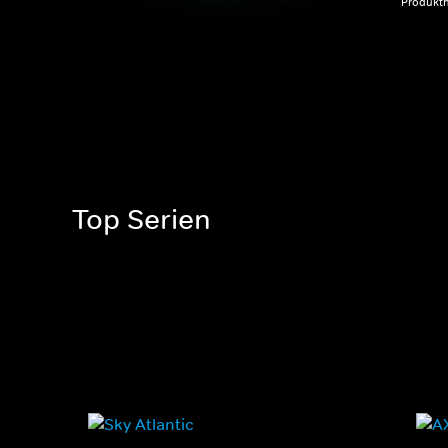
Produkth
Top Serien