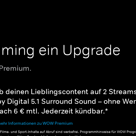
aming ein Upgrade
 Premium.
b deinen Lieblingscontent auf 2 Streams 
y Digital 5.1 Surround Sound – ohne Wer
ch 6 € mtl. Jederzeit kündbar.*
ehr Informationen zu WOW Premium
, Filme- und Sport-Inhalte auf Abruf sind werbefrei. Programmhinweise für WOW Progr