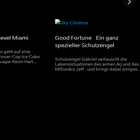
Level Miami
Good Fortune - Ein ganz
spezieller Schutzengel
o geht auf eine
Power-Cop Ice Cube
Schutzengel Gabriel vertauscht die
wager Kevin Hart
Lebenssituationen des armen Arj und des
Drogenboss
Millionärs Jeff - und bringt dabei einiges
durcheinander. Komödie mit Keanu
Reeves, Seth Rogen und Aziz Ansari.