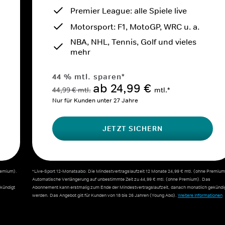
Premier League: alle Spiele live
Motorsport: F1, MotoGP, WRC u. a.
NBA, NHL, Tennis, Golf und vieles
mehr
44 % mtl. sparen*
ab 24,99 €
44,99 € mtl.
mtl.*
Nur für Kunden unter 27 Jahre
JETZT SICHERN
remium).
*Live-Sport 12-Monatsabo: Die Mindestvertragslaufzeit 12 Monate 24,99 € mtl. (ohne Premium
Automatische Verlängerung auf unbestimmte Zeit zu 44,99 € mtl. (ohne Premium). Das
kündigt
Abonnement kann erstmalig zum Ende der Mindestvertragslaufzeit, danach monatlich gekündi
werden. Das Angebot gilt für Kunden von 18 bis 26 Jahren (Young Abo).
Weitere Informationen