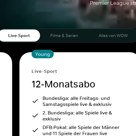
Premier League stre
Live-Sport
Filme & Serien
Alles von WOW
Young
Live-Sport
12-Monatsabo
Bundesliga: alle Freitags- und
Samstagsspiele live & exklusiv
2. Bundesliga: alle Spiele live &
exklusiv
DFB-Pokal: alle Spiele der Männer
und 11 Spiele der Frauen live