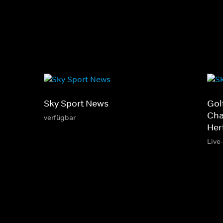
Sky Sport News
Gol
Cha
verfügbar
Her
Live