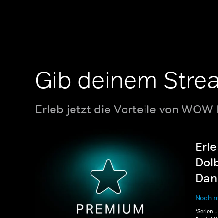
Gib deinem Stre
Erleb jetzt die Vorteile von WOW
Erle
Dolb
Dana
Noch m
*Serien-