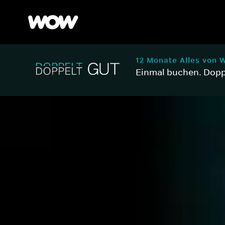
12 Monate Alles von
Einmal buchen. Dopp