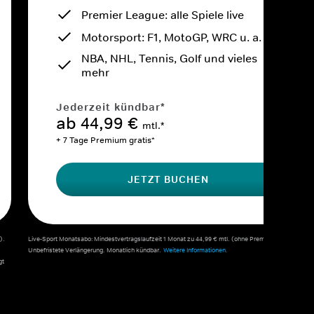
Premier League: alle Spiele live
Motorsport: F1, MotoGP, WRC u. a.
NBA, NHL, Tennis, Golf und vieles
mehr
Jederzeit kündbar*
ab 44,99 €
mtl.*
+ 7 Tage Premium gratis*
JETZT BUCHEN
).
Live-Sport Monatsabo: Mindestvertragslaufzeit 1 Monat zu 44,99 € mtl. (ohne Premium).
Unbefristete Verlängerung. Monatlich kündbar.
Weitere Informationen.
gt