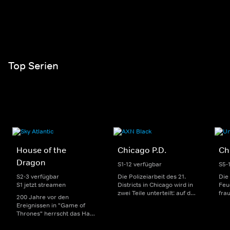
Top Serien
House of the
Chicago P.D.
Ch
Dragon
S1-12 verfügbar
S5-
S2-3 verfügbar
Die Polizeiarbeit des 21.
Die
S1 jetzt streamen
Districts in Chicago wird in
Feu
zwei Teile unterteilt: auf der
fra
200 Jahre vor den
einen Seite sorgen
Dep
Ereignissen in "Game of
uniformierte Polizisten für
sin
Thrones" herrscht das Haus
die Sicherheit auf den
Str
Targaryen mit seinen
Straßen im Bezirk. Auf der
eno