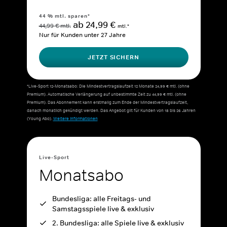
44 % mtl. sparen*
ab 24,99 €
44,99 € mtl.
mtl.*
Nur für Kunden unter 27 Jahre
JETZT SICHERN
*Live-Sport 12-Monatsabo: Die Mindestvertragslaufzeit 12 Monate 24,99 € mtl. (ohne
Premium). Automatische Verlängerung auf unbestimmte Zeit zu 44,99 € mtl. (ohne
Premium). Das Abonnement kann erstmalig zum Ende der Mindestvertragslaufzeit,
danach monatlich gekündigt werden. Das Angebot gilt für Kunden von 18 bis 26 Jahren
(Young Abo).
Weitere Informationen
Live-Sport
Monatsabo
Bundesliga: alle Freitags- und
Samstagsspiele live & exklusiv
2. Bundesliga: alle Spiele live & exklusiv