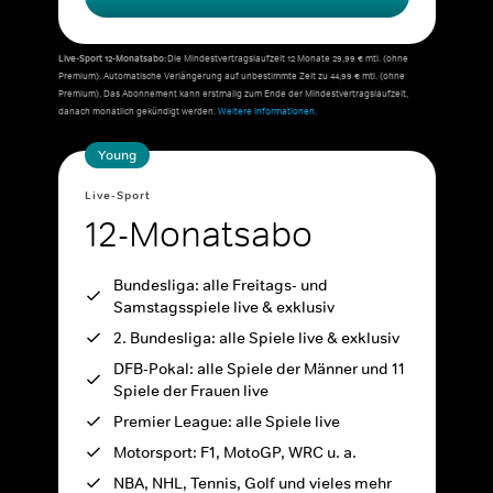
Live-Sport 12-Monatsabo:
Die Mindestvertragslaufzeit 12 Monate 29,99 € mtl. (ohne
Premium). Automatische Verlängerung auf unbestimmte Zeit zu 44,99 € mtl. (ohne
Premium). Das Abonnement kann erstmalig zum Ende der Mindestvertragslaufzeit,
danach monatlich gekündigt werden.
Weitere Informationen.
Young
Live-Sport
12-Monatsabo
Bundesliga: alle Freitags- und
Samstagsspiele live & exklusiv
2. Bundesliga: alle Spiele live & exklusiv
DFB-Pokal: alle Spiele der Männer und 11
Spiele der Frauen live
Premier League: alle Spiele live
Motorsport: F1, MotoGP, WRC u. a.
NBA, NHL, Tennis, Golf und vieles mehr