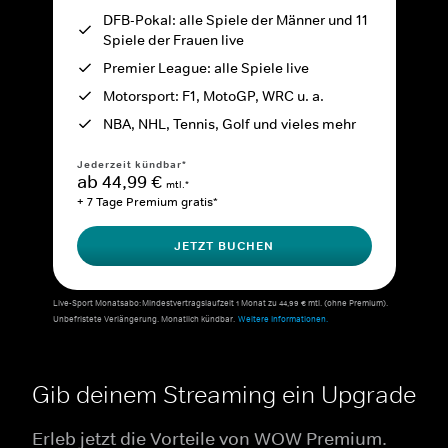
DFB-Pokal: alle Spiele der Männer und 11
Spiele der Frauen live
Premier League: alle Spiele live
Motorsport: F1, MotoGP, WRC u. a.
NBA, NHL, Tennis, Golf und vieles mehr
Jederzeit kündbar*
ab 44,99 €
mtl.*
+ 7 Tage Premium gratis*
JETZT BUCHEN
Live-Sport Monatsabo: Mindestvertragslaufzeit 1 Monat zu 44,99 € mtl. (ohne Premium).
Unbefristete Verlängerung. Monatlich kündbar.
Weitere Informationen.
Gib deinem Streaming ein Upgrade
Erleb jetzt die Vorteile von WOW Premium.