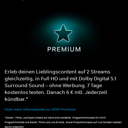
Erleb deinen Lieblingscontent auf 2 Streams
gleichzeitig, in Full HD und mit Dolby Digital 5.1
Surround Sound – ohne Werbung. 7 Tage
kostenlos testen. Danach 6 € mtl. Jederzeit
kündbar.*
Noch mehr Informationen zu WOW Premium
*Serien-, Filme- und Sport-Inhalte auf Abruf sind werbefrei. Programmhinweise für WOW
Programminhalte wie Serien, Filme und Live-Events, sowie Produkthinweise auf Live-Sendern bleiben
davon unberührt.