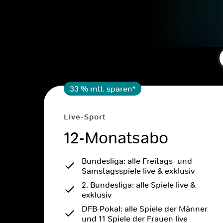
33 % mtl. sparen*
Live-Sport
12-Monatsabo
Bundesliga: alle Freitags- und
Samstagsspiele live & exklusiv
2. Bundesliga: alle Spiele live &
exklusiv
DFB-Pokal: alle Spiele der Männer
und 11 Spiele der Frauen live