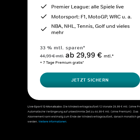
Premier League: alle Spiele live
Motorsport: F1, MotoGP, WRC u. a.
NBA, NHL, Tennis, Golf und vieles
mehr
33 % mtl. sparen*
ab 29,99 €
44,99 € mtl.
mtl.*
+ 7 Tage Premium gratis*
JETZT SICHERN
Live-Sport 12-Monatsabo:
Die Mindestvertragslaufzeit 12 Monate 29,99 € mtl. (ohne P
Automatische Verlängerung auf unbestimmte Zeit zu 44,99 € mtl. (ohne Premium). Das
Abonnement kann erstmalig zum Ende der Mindestvertragslaufzeit, danach monatlich ge
werden.
Weitere Informationen.