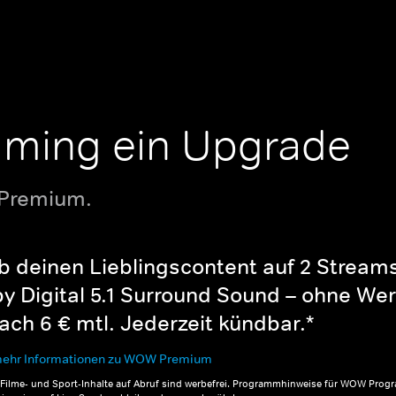
aming ein Upgrade
 Premium.
b deinen Lieblingscontent auf 2 Streams 
y Digital 5.1 Surround Sound – ohne Wer
ch 6 € mtl. Jederzeit kündbar.*
ehr Informationen zu WOW Premium
, Filme- und Sport-Inhalte auf Abruf sind werbefrei. Programmhinweise für WOW Progr