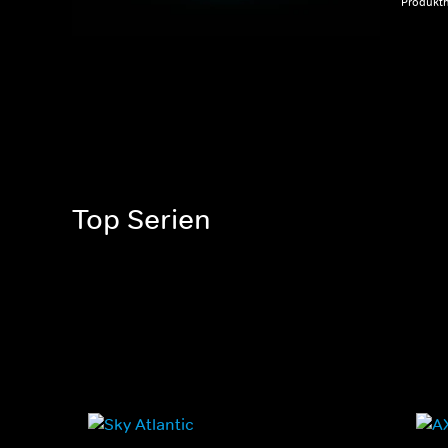
Produkth
Top Serien