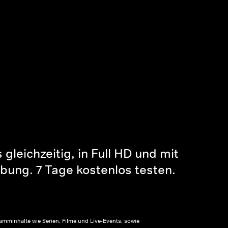
gleichzeitig, in Full HD und mit
bung. 7 Tage kostenlos testen.
amminhalte wie Serien, Filme und Live-Events, sowie