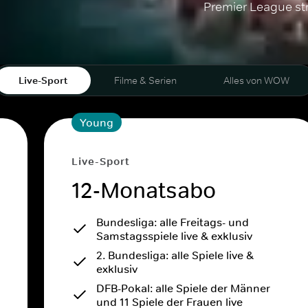
Premier League stre
Live-Sport
Filme & Serien
Alles von WOW
Young
Live-Sport
12-Monatsabo
Bundesliga: alle Freitags- und
Samstagsspiele live & exklusiv
2. Bundesliga: alle Spiele live &
exklusiv
DFB-Pokal: alle Spiele der Männer
und 11 Spiele der Frauen live