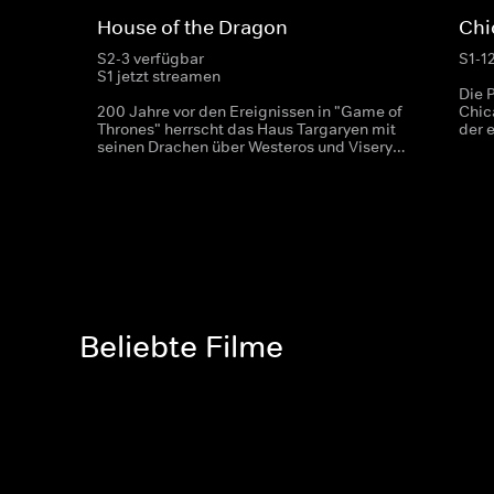
House of the Dragon
Chi
S2-3 verfügbar
S1-1
S1 jetzt streamen
Die P
200 Jahre vor den Ereignissen in "Game of
Chica
Thrones" herrscht das Haus Targaryen mit
der 
seinen Drachen über Westeros und Viserys
Poliz
I. sitzt auf dem Eisernen Thron. Als es
Stra
jedoch um seine Nachfolge geht,
bekä
entbrennt ein erbitterter Kampf um die
orga
Macht.
seie
Drog
Abte
viel
arbei
Lind
Dete
Beliebte Filme
kühl
sein
Fried
brin