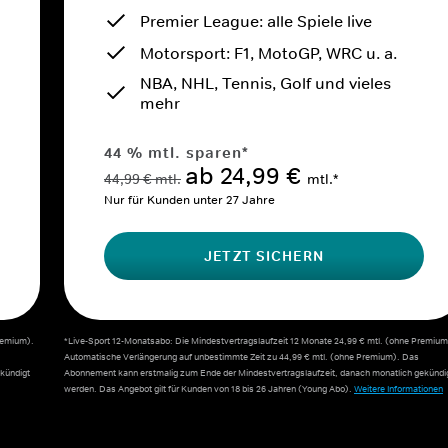
Premier League: alle Spiele live
Motorsport: F1, MotoGP, WRC u. a.
NBA, NHL, Tennis, Golf und vieles
mehr
44 % mtl. sparen*
ab 24,99 €
44,99 € mtl.
mtl.*
Nur für Kunden unter 27 Jahre
JETZT SICHERN
remium).
*Live-Sport 12-Monatsabo: Die Mindestvertragslaufzeit 12 Monate 24,99 € mtl. (ohne Premium
Automatische Verlängerung auf unbestimmte Zeit zu 44,99 € mtl. (ohne Premium). Das
kündigt
Abonnement kann erstmalig zum Ende der Mindestvertragslaufzeit, danach monatlich gekündi
werden. Das Angebot gilt für Kunden von 18 bis 26 Jahren (Young Abo).
Weitere Informationen