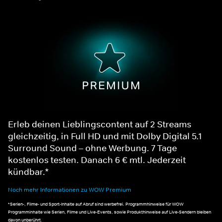
Erleb deinen Lieblingscontent auf 2 Streams
gleichzeitig, in Full HD und mit Dolby Digital 5.1
Surround Sound – ohne Werbung. 7 Tage
kostenlos testen. Danach 6 € mtl. Jederzeit
kündbar.*
Noch mehr Informationen zu WOW Premium
*Serien-, Filme- und Sport-Inhalte auf Abruf sind werbefrei. Programmhinweise für WOW
Programminhalte wie Serien, Filme und Live-Events, sowie Produkthinweise auf Live-Sendern bleiben
davon unberührt.