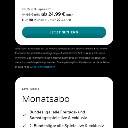
44 % mtl. sparen*
ab 24,99 €
44,99 € mtl.
mtl.*
Nur für Kunden unter 27 Jahre
JETZT SICHERN
*Live-Sport 12-Monatsabo: Die Mindestvertragslaufzeit 12 Monate 24,99 € mtl. (ohne
Premium). Automatische Verlängerung auf unbestimmte Zeit zu 44,99 € mtl. (ohne
Premium). Das Abonnement kann erstmalig zum Ende der Mindestvertragslaufzeit,
danach monatlich gekündigt werden. Das Angebot gilt für Kunden von 18 bis 26 Jahren
(Young Abo).
Weitere Informationen
Live-Sport
Monatsabo
Bundesliga: alle Freitags- und
Samstagsspiele live & exklusiv
2. Bundesliga: alle Spiele live & exklusiv