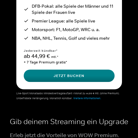
DFB-Pokal: alle Spiele der Männer und 11
Spiele der Frauen live
Premier League: alle Spiele live
Motorsport: F1, MotoGP, WRC u. a.
NBA, NHL, Tennis, Golf und vieles mehr
Jederzeit kündbar*
ab 44,99 €
mtl.*
+ 7 Tage Premium gratis*
JETZT BUCHEN
Live-Sport Monatsabo: Mindestvertragslaufzeit 1 Monat zu 44,99 € mtl. (ohne Premium).
Unbefristete Verlängerung. Monatlich kündbar.
Weitere Informationen.
Gib deinem Streaming ein Upgrade
Erleb jetzt die Vorteile von WOW Premium.