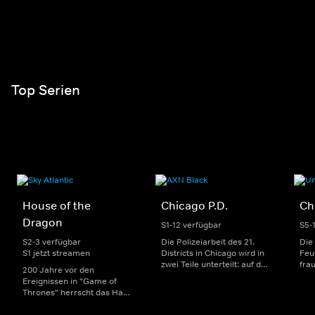
Top Serien
House of the
Chicago P.D.
Ch
Dragon
S1-12 verfügbar
S5-
S2-3 verfügbar
Die Polizeiarbeit des 21.
Die
S1 jetzt streamen
Districts in Chicago wird in
Feu
zwei Teile unterteilt: auf der
fra
200 Jahre vor den
einen Seite sorgen
Dep
Ereignissen in "Game of
uniformierte Polizisten für
sin
Thrones" herrscht das Haus
die Sicherheit auf den
Str
Targaryen mit seinen
Straßen im Bezirk. Auf der
eno