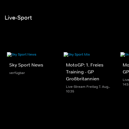
Live-Sport
Sky Sport News
MotoGP: 1. Freies
Mo
Training - GP
GP
verfügbar
Großbritannien
Live
14:
Live-Stream Freitag 7. Aug..
10:35