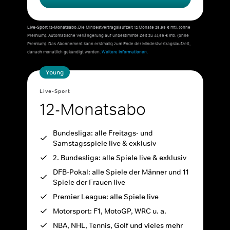
Live-Sport 12-Monatsabo:
Die Mindestvertragslaufzeit 12 Monate 29,99 € mtl. (ohne
Premium). Automatische Verlängerung auf unbestimmte Zeit zu 44,99 € mtl. (ohne
Premium). Das Abonnement kann erstmalig zum Ende der Mindestvertragslaufzeit,
danach monatlich gekündigt werden.
Weitere Informationen.
Young
Live-Sport
12-Monatsabo
Bundesliga: alle Freitags- und
Samstagsspiele live & exklusiv
2. Bundesliga: alle Spiele live & exklusiv
DFB-Pokal: alle Spiele der Männer und 11
Spiele der Frauen live
Premier League: alle Spiele live
Motorsport: F1, MotoGP, WRC u. a.
NBA, NHL, Tennis, Golf und vieles mehr