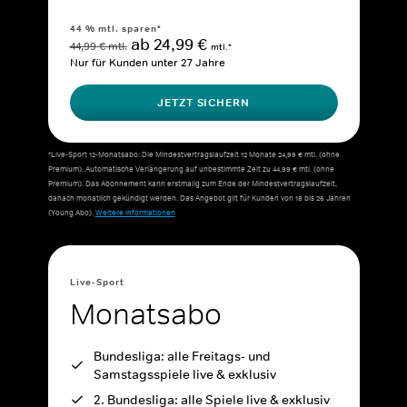
44 % mtl. sparen*
ab 24,99 €
44,99 € mtl.
mtl.*
Nur für Kunden unter 27 Jahre
JETZT SICHERN
*Live-Sport 12-Monatsabo: Die Mindestvertragslaufzeit 12 Monate 24,99 € mtl. (ohne
Premium). Automatische Verlängerung auf unbestimmte Zeit zu 44,99 € mtl. (ohne
Premium). Das Abonnement kann erstmalig zum Ende der Mindestvertragslaufzeit,
danach monatlich gekündigt werden. Das Angebot gilt für Kunden von 18 bis 26 Jahren
(Young Abo).
Weitere Informationen
Live-Sport
Monatsabo
Bundesliga: alle Freitags- und
Samstagsspiele live & exklusiv
2. Bundesliga: alle Spiele live & exklusiv