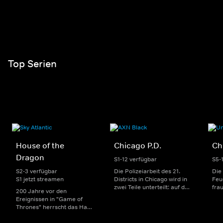
Top Serien
House of the
Chicago P.D.
Ch
Dragon
S1-12 verfügbar
S5-
S2-3 verfügbar
Die Polizeiarbeit des 21.
Die
S1 jetzt streamen
Districts in Chicago wird in
Feu
zwei Teile unterteilt: auf der
fra
200 Jahre vor den
einen Seite sorgen
Dep
Ereignissen in "Game of
uniformierte Polizisten für
sin
Thrones" herrscht das Haus
die Sicherheit auf den
Str
Targaryen mit seinen
Straßen im Bezirk. Auf der
eno