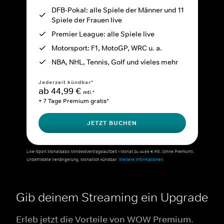
DFB-Pokal: alle Spiele der Männer und 11
Spiele der Frauen live
Premier League: alle Spiele live
Motorsport: F1, MotoGP, WRC u. a.
NBA, NHL, Tennis, Golf und vieles mehr
Jederzeit kündbar*
ab 44,99 €
mtl.*
+ 7 Tage Premium gratis*
JETZT BUCHEN
Live-Sport Monatsabo: Mindestvertragslaufzeit 1 Monat zu 44,99 € mtl. (ohne Premium).
Unbefristete Verlängerung. Monatlich kündbar.
Weitere Informationen.
Gib deinem Streaming ein Upgrade
Erleb jetzt die Vorteile von WOW Premium.