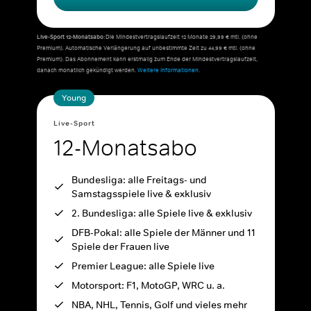
Live-Sport 12-Monatsabo:
Die Mindestvertragslaufzeit 12 Monate 29,99 € mtl. (ohne
Premium). Automatische Verlängerung auf unbestimmte Zeit zu 44,99 € mtl. (ohne
Premium). Das Abonnement kann erstmalig zum Ende der Mindestvertragslaufzeit,
danach monatlich gekündigt werden.
Weitere Informationen.
Young
Live-Sport
12-Monatsabo
Bundesliga: alle Freitags- und
Samstagsspiele live & exklusiv
2. Bundesliga: alle Spiele live & exklusiv
DFB-Pokal: alle Spiele der Männer und 11
Spiele der Frauen live
Premier League: alle Spiele live
Motorsport: F1, MotoGP, WRC u. a.
NBA, NHL, Tennis, Golf und vieles mehr