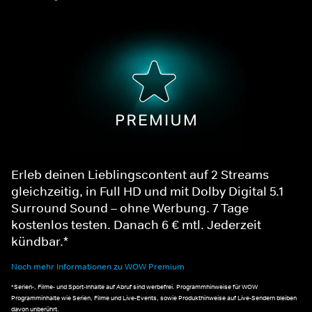
Erleb deinen Lieblingscontent auf 2 Streams
gleichzeitig, in Full HD und mit Dolby Digital 5.1
Surround Sound – ohne Werbung. 7 Tage
kostenlos testen. Danach 6 € mtl. Jederzeit
kündbar.*
Noch mehr Informationen zu WOW Premium
*Serien-, Filme- und Sport-Inhalte auf Abruf sind werbefrei. Programmhinweise für WOW
Programminhalte wie Serien, Filme und Live-Events, sowie Produkthinweise auf Live-Sendern bleiben
davon unberührt.