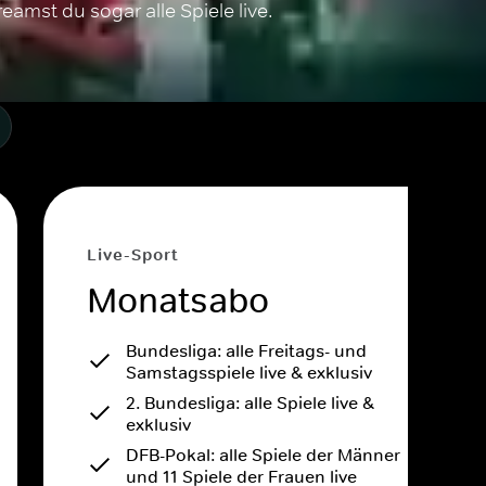
amst du sogar alle Spiele live. 
Live-Sport
Monatsabo
Bundesliga: alle Freitags- und
Samstagsspiele live & exklusiv
2. Bundesliga: alle Spiele live &
exklusiv
DFB-Pokal: alle Spiele der Männer
und 11 Spiele der Frauen live