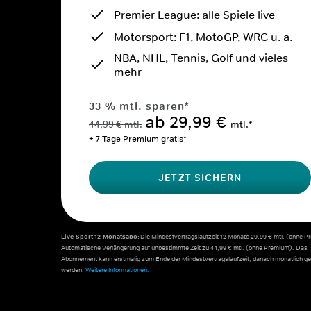
Premier League: alle Spiele live
Motorsport: F1, MotoGP, WRC u. a.
NBA, NHL, Tennis, Golf und vieles
mehr
33 % mtl. sparen*
ab 29,99 €
44,99 € mtl.
mtl.*
+ 7 Tage Premium gratis*
JETZT SICHERN
Live-Sport 12-Monatsabo:
Die Mindestvertragslaufzeit 12 Monate 29,99 € mtl. (ohne P
Automatische Verlängerung auf unbestimmte Zeit zu 44,99 € mtl. (ohne Premium). Das
Abonnement kann erstmalig zum Ende der Mindestvertragslaufzeit, danach monatlich ge
werden.
Weitere Informationen.