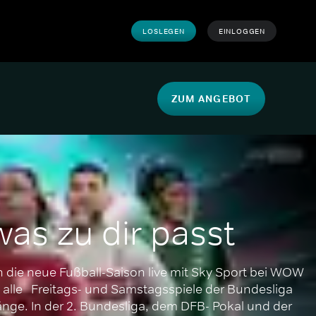
LOSLEGEN
EINLOGGEN
ZUM ANGEBOT
was zu dir passt
n die neue Fußball-Saison live mit Sky Sport bei WOW 
lle   Freitags- und Samstagsspiele der Bundesliga 
 Länge. In der 2. Bundesliga, dem DFB- Pokal und der 