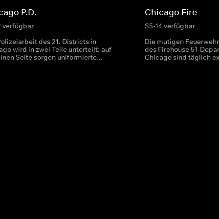
cago P.D.
Chicago Fire
2 verfügbar
S5-14 verfügbar
olizeiarbeit des 21. Districts in
Die mutigen Feuerwehr
go wird in zwei Teile unterteilt: auf
des Firehouse 51-Depa
einen Seite sorgen uniformierte
Chicago sind täglich e
isten für die Sicherheit auf den
Gefahren und einer en
ßen im Bezirk. Auf der anderen Seite
Verantwortung ausgeset
mpft die Intelligence Unit
sie in ihrem Privaten h
nisierte Verbrechen im großen Stil -
müssen den Alltag zwi
n es Serienmorde oder
professioneller Arbeit 
engeschäfte. Der Leiter dieser
Problemen meistern. M
ilung ist Hank Voight, der schon seit
Chef von Truck 81, hat 
en Jahren bei der Polizei von Chicago
seiner Verlobten getren
tet. Seine rechte Hand ist Erin
deswegen in seinen Job
say, eine engagierte Frau, die es zum
jedoch nach dem Tod e
ctive gebracht hat und stets einen
Feuerwehrmannes in Sc
en Kopf bewahrt. Gemeinsam mit
hat Ärger mit seinem K
em Team versucht Hank, Ordnung und
Severide vom Rescue Sq
en in die Straßen des 21. Bezirks zu
Reibereien ist das Dep
gen.
die meisten Team-Mitgl
Ersatzfamilie, die ihnen
den zum Teil traumatis
umzugehen.