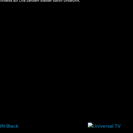
inweise auf Live-Sendern bleiben davon unberührt.