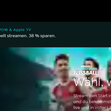
 WOW & Apple TV
elt streamen. 38 % sparen.
Wähl, 
Stream den Start i
und du bekommst a
live und in voller