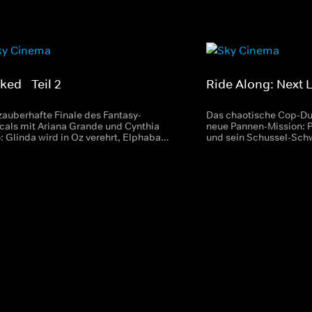
ed - Teil 2
Ride Along: Next 
zauberhafte Finale des Fantasy-
Das chaotische Cop-Du
cals mit Ariana Grande und Cynthia
neue Pannen-Mission: 
o: Glinda wird in Oz verehrt, Elphaba
und sein Schussel-Sch
böse Hexe verteufelt. Können sie
sollen in Miami einen 
er zueinanderfinden?
hochnehmen.