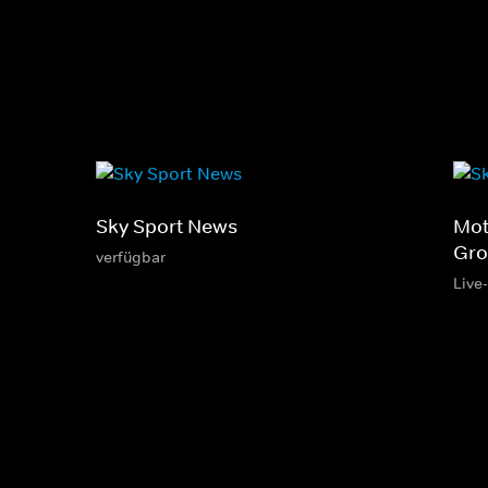
Sky Sport News
Mot
Gro
verfügbar
Live