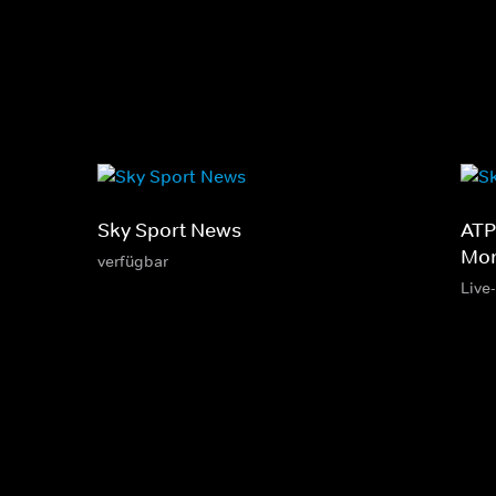
Sky Sport News
ATP
Mon
verfügbar
Live