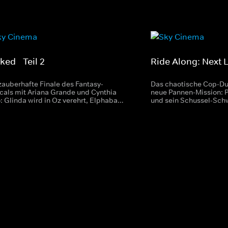
ed - Teil 2
Ride Along: Next 
zauberhafte Finale des Fantasy-
Das chaotische Cop-Du
cals mit Ariana Grande und Cynthia
neue Pannen-Mission: 
o: Glinda wird in Oz verehrt, Elphaba
und sein Schussel-Sch
böse Hexe verteufelt. Können sie
sollen in Miami einen 
er zueinanderfinden?
hochnehmen.