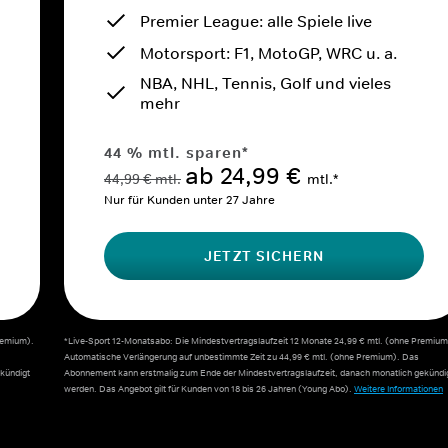
Premier League: alle Spiele live
Motorsport: F1, MotoGP, WRC u. a.
NBA, NHL, Tennis, Golf und vieles
mehr
44 % mtl. sparen*
ab 24,99 €
44,99 € mtl.
mtl.*
Nur für Kunden unter 27 Jahre
JETZT SICHERN
remium).
*Live-Sport 12-Monatsabo: Die Mindestvertragslaufzeit 12 Monate 24,99 € mtl. (ohne Premium
Automatische Verlängerung auf unbestimmte Zeit zu 44,99 € mtl. (ohne Premium). Das
kündigt
Abonnement kann erstmalig zum Ende der Mindestvertragslaufzeit, danach monatlich gekündi
werden. Das Angebot gilt für Kunden von 18 bis 26 Jahren (Young Abo).
Weitere Informationen