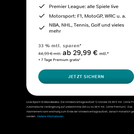
Premier League: alle Spiele live
Motorsport: F1, MotoGP, WRC u. a.
NBA, NHL, Tennis, Golf und vieles
mehr
33 % mtl. sparen*
ab 29,99 €
44,99 € mtl.
mtl.*
+ 7 Tage Premium gratis*
JETZT SICHERN
Live-Sport 12-Monatsabo:
Die Mindestvertragslaufzeit 12 Monate 29,99 € mtl. (ohne P
Automatische Verlängerung auf unbestimmte Zeit zu 44,99 € mtl. (ohne Premium). Das
Abonnement kann erstmalig zum Ende der Mindestvertragslaufzeit, danach monatlich ge
werden.
Weitere Informationen.