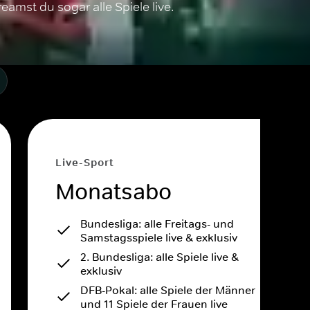
amst du sogar alle Spiele live. 
Live-Sport
Monatsabo
Bundesliga: alle Freitags- und
Samstagsspiele live & exklusiv
2. Bundesliga: alle Spiele live &
exklusiv
DFB-Pokal: alle Spiele der Männer
und 11 Spiele der Frauen live