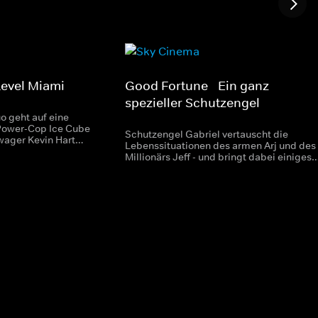
Level Miami
Good Fortune - Ein ganz
spezieller Schutzengel
o geht auf eine
Power-Cop Ice Cube
Schutzengel Gabriel vertauscht die
wager Kevin Hart
Lebenssituationen des armen Arj und des
Drogenboss
Millionärs Jeff - und bringt dabei einiges
durcheinander. Komödie mit Keanu
Reeves, Seth Rogen und Aziz Ansari.