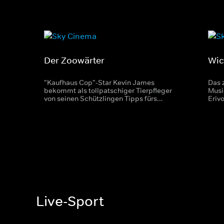
Der Zoowärter
Wick
"Kaufhaus Cop"-Star Kevin James
Das 
bekommt als tollpatschiger Tierpfleger
Musi
von seinen Schützlingen Tipps fürs
Eriv
Balzverhalten. Und stolpert beim Flirten
als 
von einem Fettnäpfchen ins nächste.
wied
Live-Sport