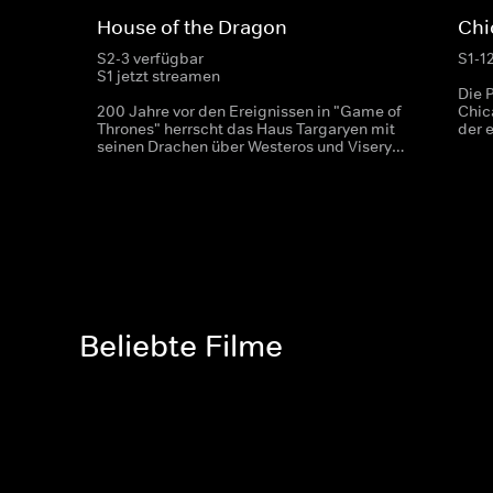
House of the Dragon
Chi
S2-3 verfügbar
S1-1
S1 jetzt streamen
Die P
200 Jahre vor den Ereignissen in "Game of
Chica
Thrones" herrscht das Haus Targaryen mit
der 
seinen Drachen über Westeros und Viserys
Poliz
I. sitzt auf dem Eisernen Thron. Als es
Stra
jedoch um seine Nachfolge geht,
bekä
entbrennt ein erbitterter Kampf um die
orga
Macht.
seie
Drog
Abte
viel
arbei
Lind
Dete
Beliebte Filme
kühl
sein
Fried
brin