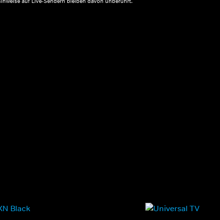
inweise auf Live-Sendern bleiben davon unberührt.