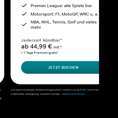
Premier League: alle Spiele live
Motorsport: F1, MotoGP, WRC u. a.
NBA, NHL, Tennis, Golf und vieles
mehr
Jederzeit kündbar*
ab 44,99 €
mtl.*
+ 7 Tage Premium gratis*
JETZT BUCHEN
).
Live-Sport Monatsabo: Mindestvertragslaufzeit 1 Monat zu 44,99 € mtl. (ohne Premium).
Unbefristete Verlängerung. Monatlich kündbar.
Weitere Informationen.
gt