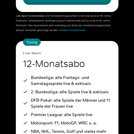
Live-Sport 12-Monatsabo:
Die Mindestvertragslaufzeit 12 Monate 29,99 € mtl. (ohne
Premium). Automatische Verlängerung auf unbestimmte Zeit zu 44,99 € mtl. (ohne
Premium). Das Abonnement kann erstmalig zum Ende der Mindestvertragslaufzeit,
danach monatlich gekündigt werden.
Weitere Informationen.
Young
Live-Sport
12-Monatsabo
Bundesliga: alle Freitags- und
Samstagsspiele live & exklusiv
2. Bundesliga: alle Spiele live & exklusiv
DFB-Pokal: alle Spiele der Männer und 11
Spiele der Frauen live
Premier League: alle Spiele live
Motorsport: F1, MotoGP, WRC u. a.
NBA, NHL, Tennis, Golf und vieles mehr