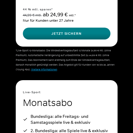
44 % mtl. sparen*
ab 24,99 €
44,99 € mtl.
mtl.*
Nur für Kunden unter 27 Jahre
JETZT SICHERN
*Live-Sport 12-Monatsabo: Die Mindestvertragslaufzeit 12 Monate 24,99 € mtl. (ohne
Premium). Automatische Verlängerung auf unbestimmte Zeit zu 44,99 € mtl. (ohne
Premium). Das Abonnement kann erstmalig zum Ende der Mindestvertragslaufzeit,
danach monatlich gekündigt werden. Das Angebot gilt für Kunden von 18 bis 26 Jahren
(Young Abo).
Weitere Informationen
Live-Sport
Monatsabo
Bundesliga: alle Freitags- und
Samstagsspiele live & exklusiv
2. Bundesliga: alle Spiele live & exklusiv