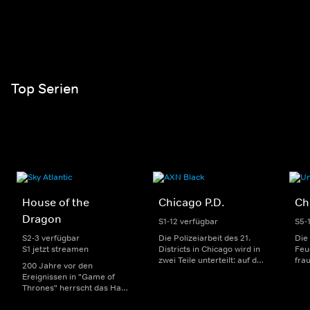
Top Serien
House of the
Chicago P.D.
Ch
Dragon
S1-12 verfügbar
S5-
S2-3 verfügbar
Die Polizeiarbeit des 21.
Die
S1 jetzt streamen
Districts in Chicago wird in
Feu
zwei Teile unterteilt: auf der
fra
200 Jahre vor den
einen Seite sorgen
Dep
Ereignissen in "Game of
uniformierte Polizisten für
sin
Thrones" herrscht das Haus
die Sicherheit auf den
Str
Targaryen mit seinen
Straßen im Bezirk. Auf der
eno