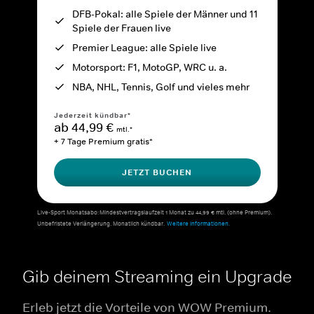
DFB-Pokal: alle Spiele der Männer und 11
Spiele der Frauen live
Premier League: alle Spiele live
Motorsport: F1, MotoGP, WRC u. a.
NBA, NHL, Tennis, Golf und vieles mehr
Jederzeit kündbar*
ab 44,99 €
mtl.*
+ 7 Tage Premium gratis*
JETZT BUCHEN
Live-Sport Monatsabo: Mindestvertragslaufzeit 1 Monat zu 44,99 € mtl. (ohne Premium).
Unbefristete Verlängerung. Monatlich kündbar.
Weitere Informationen.
Gib deinem Streaming ein Upgrade
Erleb jetzt die Vorteile von WOW Premium.