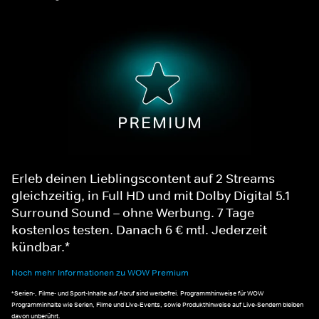
Erleb deinen Lieblingscontent auf 2 Streams
gleichzeitig, in Full HD und mit Dolby Digital 5.1
Surround Sound – ohne Werbung. 7 Tage
kostenlos testen. Danach 6 € mtl. Jederzeit
kündbar.*
Noch mehr Informationen zu WOW Premium
*Serien-, Filme- und Sport-Inhalte auf Abruf sind werbefrei. Programmhinweise für WOW
Programminhalte wie Serien, Filme und Live-Events, sowie Produkthinweise auf Live-Sendern bleiben
davon unberührt.