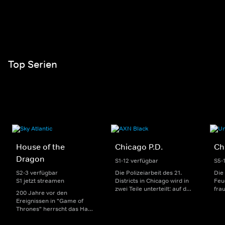
Top Serien
House of the
Chicago P.D.
Ch
Dragon
S1-12 verfügbar
S5-
S2-3 verfügbar
Die Polizeiarbeit des 21.
Die
S1 jetzt streamen
Districts in Chicago wird in
Feu
zwei Teile unterteilt: auf der
fra
200 Jahre vor den
einen Seite sorgen
Dep
Ereignissen in "Game of
uniformierte Polizisten für
sin
Thrones" herrscht das Haus
die Sicherheit auf den
Str
Targaryen mit seinen
Straßen im Bezirk. Auf der
eno