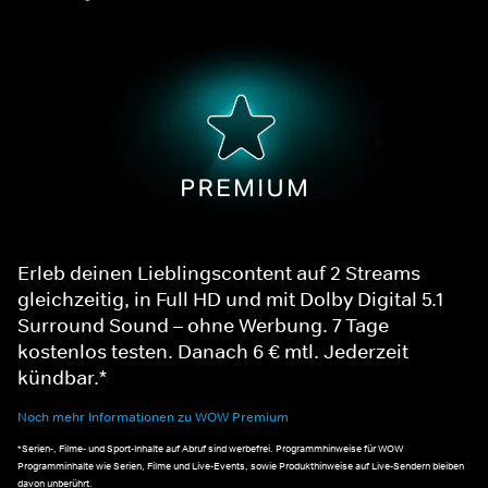
Erleb deinen Lieblingscontent auf 2 Streams
gleichzeitig, in Full HD und mit Dolby Digital 5.1
Surround Sound – ohne Werbung. 7 Tage
kostenlos testen. Danach 6 € mtl. Jederzeit
kündbar.*
Noch mehr Informationen zu WOW Premium
*Serien-, Filme- und Sport-Inhalte auf Abruf sind werbefrei. Programmhinweise für WOW
Programminhalte wie Serien, Filme und Live-Events, sowie Produkthinweise auf Live-Sendern bleiben
davon unberührt.