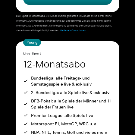
Live-Sport 12-Monatsabo:
Die Mindestvertragslaufzeit 12 Monate 29,99 € mtl. (ohne
Premium). Automatische Verlängerung auf unbestimmte Zeit zu 44,99 € mtl. (ohne
Premium). Das Abonnement kann erstmalig zum Ende der Mindestvertragslaufzeit,
danach monatlich gekündigt werden.
Weitere Informationen.
Young
Live-Sport
12-Monatsabo
Bundesliga: alle Freitags- und
Samstagsspiele live & exklusiv
2. Bundesliga: alle Spiele live & exklusiv
DFB-Pokal: alle Spiele der Männer und 11
Spiele der Frauen live
Premier League: alle Spiele live
Motorsport: F1, MotoGP, WRC u. a.
NBA, NHL, Tennis, Golf und vieles mehr