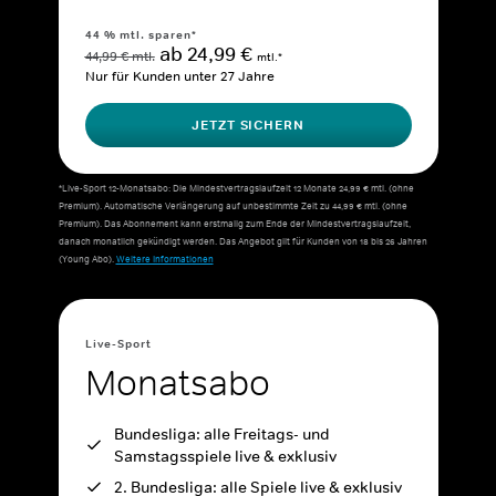
44 % mtl. sparen*
ab 24,99 €
44,99 € mtl.
mtl.*
Nur für Kunden unter 27 Jahre
JETZT SICHERN
*Live-Sport 12-Monatsabo: Die Mindestvertragslaufzeit 12 Monate 24,99 € mtl. (ohne
Premium). Automatische Verlängerung auf unbestimmte Zeit zu 44,99 € mtl. (ohne
Premium). Das Abonnement kann erstmalig zum Ende der Mindestvertragslaufzeit,
danach monatlich gekündigt werden. Das Angebot gilt für Kunden von 18 bis 26 Jahren
(Young Abo).
Weitere Informationen
Live-Sport
Monatsabo
Bundesliga: alle Freitags- und
Samstagsspiele live & exklusiv
2. Bundesliga: alle Spiele live & exklusiv