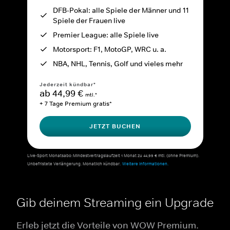
DFB-Pokal: alle Spiele der Männer und 11
Spiele der Frauen live
Premier League: alle Spiele live
Motorsport: F1, MotoGP, WRC u. a.
NBA, NHL, Tennis, Golf und vieles mehr
Jederzeit kündbar*
ab 44,99 €
mtl.*
+ 7 Tage Premium gratis*
JETZT BUCHEN
Live-Sport Monatsabo: Mindestvertragslaufzeit 1 Monat zu 44,99 € mtl. (ohne Premium).
Unbefristete Verlängerung. Monatlich kündbar.
Weitere Informationen.
Gib deinem Streaming ein Upgrade
Erleb jetzt die Vorteile von WOW Premium.