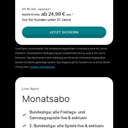
44 % mtl. sparen*
ab 24,99 €
44,99 € mtl.
mtl.*
Nur für Kunden unter 27 Jahre
JETZT SICHERN
*Live-Sport 12-Monatsabo: Die Mindestvertragslaufzeit 12 Monate 24,99 € mtl. (ohne
Premium). Automatische Verlängerung auf unbestimmte Zeit zu 44,99 € mtl. (ohne
Premium). Das Abonnement kann erstmalig zum Ende der Mindestvertragslaufzeit,
danach monatlich gekündigt werden. Das Angebot gilt für Kunden von 18 bis 26 Jahren
(Young Abo).
Weitere Informationen
Live-Sport
Monatsabo
Bundesliga: alle Freitags- und
Samstagsspiele live & exklusiv
2. Bundesliga: alle Spiele live & exklusiv