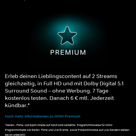
Erleb deinen Lieblingscontent auf 2 Streams
gleichzeitig, in Full HD und mit Dolby Digital 5.1
Surround Sound – ohne Werbung. 7 Tage
kostenlos testen. Danach 6 € mtl. Jederzeit
kündbar.*
Noch mehr Informationen zu WOW Premium
*Serien-, Filme- und Sport-Inhalte auf Abruf sind werbefrei. Programmhinweise für WOW
Programminhalte wie Serien, Filme und Live-Events, sowie Produkthinweise auf Live-Sendern bleiben
davon unberührt.