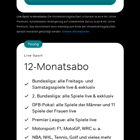
Live-Sport 12-Monatsabo:
Die Mindestvertragslaufzeit 12 Monate 29,99 € mtl. (ohne
Premium). Automatische Verlängerung auf unbestimmte Zeit zu 44,99 € mtl. (ohne
Premium). Das Abonnement kann erstmalig zum Ende der Mindestvertragslaufzeit,
danach monatlich gekündigt werden.
Weitere Informationen.
Young
Live-Sport
12-Monatsabo
Bundesliga: alle Freitags- und
Samstagsspiele live & exklusiv
2. Bundesliga: alle Spiele live & exklusiv
DFB-Pokal: alle Spiele der Männer und 11
Spiele der Frauen live
Premier League: alle Spiele live
Motorsport: F1, MotoGP, WRC u. a.
NBA, NHL, Tennis, Golf und vieles mehr