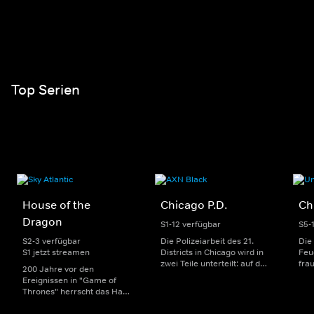
Top Serien
House of the
Chicago P.D.
Ch
Dragon
S1-12 verfügbar
S5-
S2-3 verfügbar
Die Polizeiarbeit des 21.
Die
S1 jetzt streamen
Districts in Chicago wird in
Feu
zwei Teile unterteilt: auf der
fra
200 Jahre vor den
einen Seite sorgen
Dep
Ereignissen in "Game of
uniformierte Polizisten für
sin
Thrones" herrscht das Haus
die Sicherheit auf den
Str
Targaryen mit seinen
Straßen im Bezirk. Auf der
eno