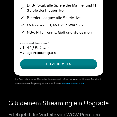
DFB-Pokal: alle Spiele der Männer und 11
Spiele der Frauen live
Premier League: alle Spiele live
Motorsport: F1, MotoGP, WRC u. a.
NBA, NHL, Tennis, Golf und vieles mehr
Jederzeit kündbar*
ab 44,99 €
mtl.*
+ 7 Tage Premium gratis*
JETZT BUCHEN
Live-Sport Monatsabo: Mindestvertragslaufzeit 1 Monat zu 44,99 € mtl. (ohne Premium).
Unbefristete Verlängerung. Monatlich kündbar.
Weitere Informationen.
Gib deinem Streaming ein Upgrade
Erleb jetzt die Vorteile von WOW Premium.