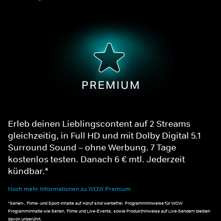
Erleb deinen Lieblingscontent auf 2 Streams
gleichzeitig, in Full HD und mit Dolby Digital 5.1
Surround Sound – ohne Werbung. 7 Tage
kostenlos testen. Danach 6 € mtl. Jederzeit
kündbar.*
Noch mehr Informationen zu WOW Premium
*Serien-, Filme- und Sport-Inhalte auf Abruf sind werbefrei. Programmhinweise für WOW
Programminhalte wie Serien, Filme und Live-Events, sowie Produkthinweise auf Live-Sendern bleiben
davon unberührt.