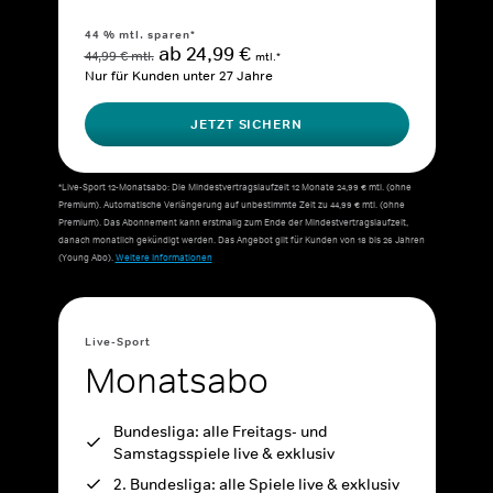
44 % mtl. sparen*
ab 24,99 €
44,99 € mtl.
mtl.*
Nur für Kunden unter 27 Jahre
JETZT SICHERN
*Live-Sport 12-Monatsabo: Die Mindestvertragslaufzeit 12 Monate 24,99 € mtl. (ohne
Premium). Automatische Verlängerung auf unbestimmte Zeit zu 44,99 € mtl. (ohne
Premium). Das Abonnement kann erstmalig zum Ende der Mindestvertragslaufzeit,
danach monatlich gekündigt werden. Das Angebot gilt für Kunden von 18 bis 26 Jahren
(Young Abo).
Weitere Informationen
Live-Sport
Monatsabo
Bundesliga: alle Freitags- und
Samstagsspiele live & exklusiv
2. Bundesliga: alle Spiele live & exklusiv