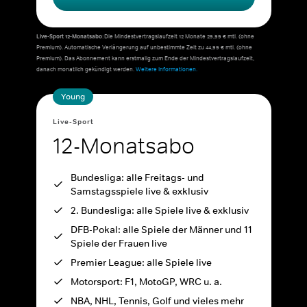
Live-Sport 12-Monatsabo:
Die Mindestvertragslaufzeit 12 Monate 29,99 € mtl. (ohne
Premium). Automatische Verlängerung auf unbestimmte Zeit zu 44,99 € mtl. (ohne
Premium). Das Abonnement kann erstmalig zum Ende der Mindestvertragslaufzeit,
danach monatlich gekündigt werden.
Weitere Informationen.
Young
Live-Sport
12-Monatsabo
Bundesliga: alle Freitags- und
Samstagsspiele live & exklusiv
2. Bundesliga: alle Spiele live & exklusiv
DFB-Pokal: alle Spiele der Männer und 11
Spiele der Frauen live
Premier League: alle Spiele live
Motorsport: F1, MotoGP, WRC u. a.
NBA, NHL, Tennis, Golf und vieles mehr