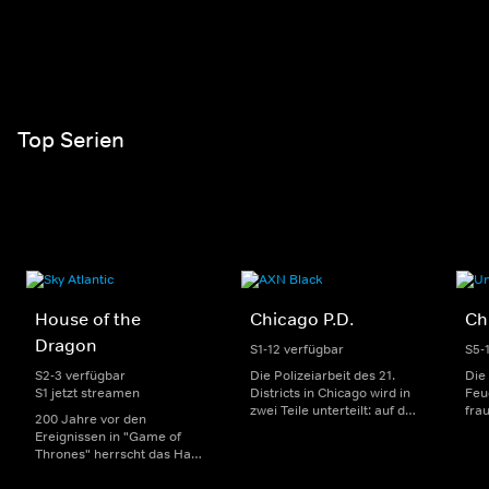
Top Serien
House of the
Chicago P.D.
Ch
Dragon
S1-12 verfügbar
S5-
S2-3 verfügbar
Die Polizeiarbeit des 21.
Die
S1 jetzt streamen
Districts in Chicago wird in
Feu
zwei Teile unterteilt: auf der
fra
200 Jahre vor den
einen Seite sorgen
Dep
Ereignissen in "Game of
uniformierte Polizisten für
sin
Thrones" herrscht das Haus
die Sicherheit auf den
Str
Targaryen mit seinen
Straßen im Bezirk. Auf der
eno