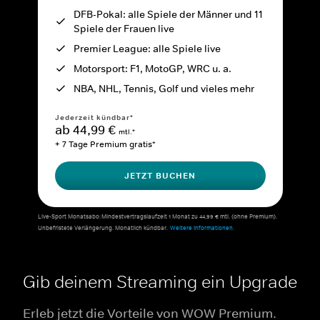
DFB-Pokal: alle Spiele der Männer und 11
Spiele der Frauen live
Premier League: alle Spiele live
Motorsport: F1, MotoGP, WRC u. a.
NBA, NHL, Tennis, Golf und vieles mehr
Jederzeit kündbar*
ab 44,99 €
mtl.*
+ 7 Tage Premium gratis*
JETZT BUCHEN
Live-Sport Monatsabo: Mindestvertragslaufzeit 1 Monat zu 44,99 € mtl. (ohne Premium).
Unbefristete Verlängerung. Monatlich kündbar.
Weitere Informationen.
Gib deinem Streaming ein Upgrade
Erleb jetzt die Vorteile von WOW Premium.