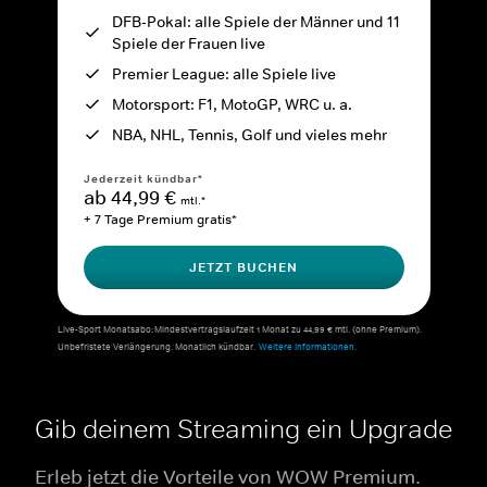
DFB-Pokal: alle Spiele der Männer und 11
Spiele der Frauen live
Premier League: alle Spiele live
Motorsport: F1, MotoGP, WRC u. a.
NBA, NHL, Tennis, Golf und vieles mehr
Jederzeit kündbar*
ab 44,99 €
mtl.*
+ 7 Tage Premium gratis*
JETZT BUCHEN
Live-Sport Monatsabo: Mindestvertragslaufzeit 1 Monat zu 44,99 € mtl. (ohne Premium).
Unbefristete Verlängerung. Monatlich kündbar.
Weitere Informationen.
Gib deinem Streaming ein Upgrade
Erleb jetzt die Vorteile von WOW Premium.