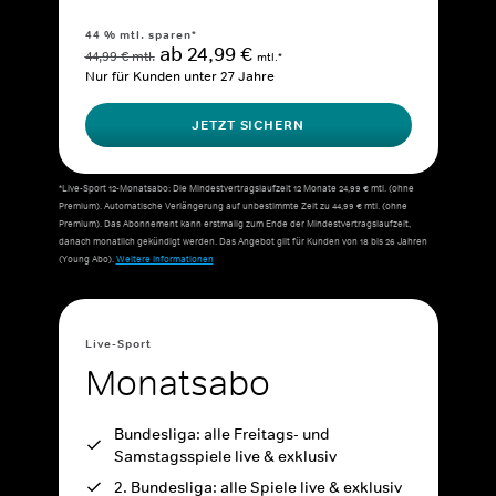
44 % mtl. sparen*
ab 24,99 €
44,99 € mtl.
mtl.*
Nur für Kunden unter 27 Jahre
JETZT SICHERN
*Live-Sport 12-Monatsabo: Die Mindestvertragslaufzeit 12 Monate 24,99 € mtl. (ohne
Premium). Automatische Verlängerung auf unbestimmte Zeit zu 44,99 € mtl. (ohne
Premium). Das Abonnement kann erstmalig zum Ende der Mindestvertragslaufzeit,
danach monatlich gekündigt werden. Das Angebot gilt für Kunden von 18 bis 26 Jahren
(Young Abo).
Weitere Informationen
Live-Sport
Monatsabo
Bundesliga: alle Freitags- und
Samstagsspiele live & exklusiv
2. Bundesliga: alle Spiele live & exklusiv