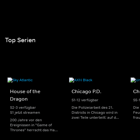
Top Serien
House of the
Chicago P.D.
Ch
Dragon
S1-12 verfügbar
S5-
S2-3 verfügbar
Die Polizeiarbeit des 21.
Die
S1 jetzt streamen
Districts in Chicago wird in
Feu
zwei Teile unterteilt: auf der
fra
200 Jahre vor den
einen Seite sorgen
Dep
Ereignissen in "Game of
uniformierte Polizisten für
sin
Thrones" herrscht das Haus
die Sicherheit auf den
Str
Targaryen mit seinen
Straßen im Bezirk. Auf der
eno