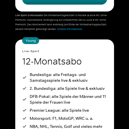
Live-Sport 12-Monatsabo:
Die Mindestvertragslaufzeit 12 Monate 29,99 € mtl. (ohne
Premium). Automatische Verlängerung auf unbestimmte Zeit zu 44,99 € mtl. (ohne
Premium). Das Abonnement kann erstmalig zum Ende der Mindestvertragslaufzeit,
danach monatlich gekündigt werden.
Weitere Informationen.
Young
Live-Sport
12-Monatsabo
Bundesliga: alle Freitags- und
Samstagsspiele live & exklusiv
2. Bundesliga: alle Spiele live & exklusiv
DFB-Pokal: alle Spiele der Männer und 11
Spiele der Frauen live
Premier League: alle Spiele live
Motorsport: F1, MotoGP, WRC u. a.
NBA, NHL, Tennis, Golf und vieles mehr