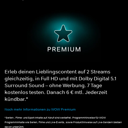
Erleb deinen Lieblingscontent auf 2 Streams
gleichzeitig, in Full HD und mit Dolby Digital 5.1
Surround Sound – ohne Werbung. 7 Tage
kostenlos testen. Danach 6 € mtl. Jederzeit
kündbar.*
Noch mehr Informationen zu WOW Premium
*Serien-, Filme- und Sport-Inhalte auf Abruf sind werbefrei. Programmhinweise für WOW
Programminhalte wie Serien, Filme und Live-Events, sowie Produkthinweise auf Live-Sendern bleiben
davon unberührt.