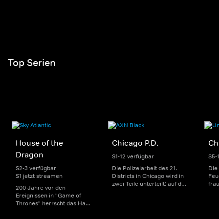
Top Serien
House of the
Chicago P.D.
Ch
Dragon
S1-12 verfügbar
S5-
S2-3 verfügbar
Die Polizeiarbeit des 21.
Die
S1 jetzt streamen
Districts in Chicago wird in
Feu
zwei Teile unterteilt: auf der
fra
200 Jahre vor den
einen Seite sorgen
Dep
Ereignissen in "Game of
uniformierte Polizisten für
sin
Thrones" herrscht das Haus
die Sicherheit auf den
Str
Targaryen mit seinen
Straßen im Bezirk. Auf der
eno