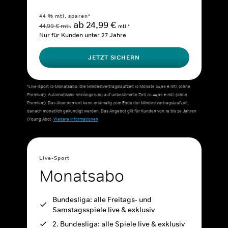
44 % mtl. sparen*
ab 24,99 €
44,99 € mtl.
mtl.*
Nur für Kunden unter 27 Jahre
JETZT SICHERN
*Live-Sport 12-Monatsabo: Die Mindestvertragslaufzeit 12 Monate 24,99 € mtl. (ohne
Premium). Automatische Verlängerung auf unbestimmte Zeit zu 44,99 € mtl. (ohne
Premium). Das Abonnement kann erstmalig zum Ende der Mindestvertragslaufzeit,
danach monatlich gekündigt werden. Das Angebot gilt für Kunden von 18 bis 26 Jahren
(Young Abo).
Weitere Informationen
Live-Sport
Monatsabo
Bundesliga: alle Freitags- und
Samstagsspiele live & exklusiv
2. Bundesliga: alle Spiele live & exklusiv