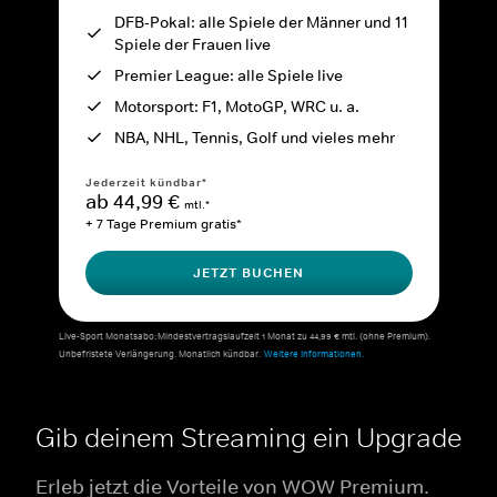
DFB-Pokal: alle Spiele der Männer und 11
Spiele der Frauen live
Premier League: alle Spiele live
Motorsport: F1, MotoGP, WRC u. a.
NBA, NHL, Tennis, Golf und vieles mehr
Jederzeit kündbar*
ab 44,99 €
mtl.*
+ 7 Tage Premium gratis*
JETZT BUCHEN
Live-Sport Monatsabo: Mindestvertragslaufzeit 1 Monat zu 44,99 € mtl. (ohne Premium).
Unbefristete Verlängerung. Monatlich kündbar.
Weitere Informationen.
Gib deinem Streaming ein Upgrade
Erleb jetzt die Vorteile von WOW Premium.