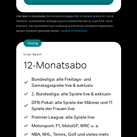
Live-Sport 12-Monatsabo:
Die Mindestvertragslaufzeit 12 Monate 29,99 € mtl. (ohne
Premium). Automatische Verlängerung auf unbestimmte Zeit zu 44,99 € mtl. (ohne
Premium). Das Abonnement kann erstmalig zum Ende der Mindestvertragslaufzeit,
danach monatlich gekündigt werden.
Weitere Informationen.
Young
Live-Sport
12-Monatsabo
Bundesliga: alle Freitags- und
Samstagsspiele live & exklusiv
2. Bundesliga: alle Spiele live & exklusiv
DFB-Pokal: alle Spiele der Männer und 11
Spiele der Frauen live
Premier League: alle Spiele live
Motorsport: F1, MotoGP, WRC u. a.
NBA, NHL, Tennis, Golf und vieles mehr