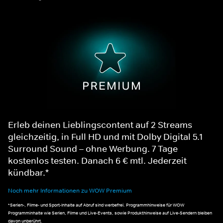
Erleb deinen Lieblingscontent auf 2 Streams
gleichzeitig, in Full HD und mit Dolby Digital 5.1
Surround Sound – ohne Werbung. 7 Tage
kostenlos testen. Danach 6 € mtl. Jederzeit
kündbar.*
Noch mehr Informationen zu WOW Premium
*Serien-, Filme- und Sport-Inhalte auf Abruf sind werbefrei. Programmhinweise für WOW
Programminhalte wie Serien, Filme und Live-Events, sowie Produkthinweise auf Live-Sendern bleiben
davon unberührt.