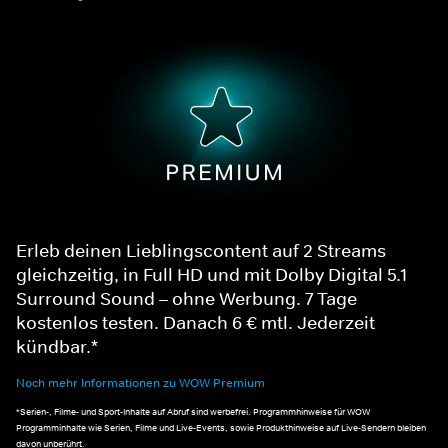
Erleb deinen Lieblingscontent auf 2 Streams
gleichzeitig, in Full HD und mit Dolby Digital 5.1
Surround Sound – ohne Werbung. 7 Tage
kostenlos testen. Danach 6 € mtl. Jederzeit
kündbar.*
Noch mehr Informationen zu WOW Premium
*Serien-, Filme- und Sport-Inhalte auf Abruf sind werbefrei. Programmhinweise für WOW
Programminhalte wie Serien, Filme und Live-Events, sowie Produkthinweise auf Live-Sendern bleiben
davon unberührt.