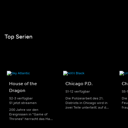
Top Serien
House of the
Chicago P.D.
Ch
Dragon
S1-12 verfügbar
S5-
S2-3 verfügbar
Die Polizeiarbeit des 21.
Die
S1 jetzt streamen
Districts in Chicago wird in
Feu
zwei Teile unterteilt: auf der
fra
200 Jahre vor den
einen Seite sorgen
Dep
Ereignissen in "Game of
uniformierte Polizisten für
sin
Thrones" herrscht das Haus
die Sicherheit auf den
Str
Targaryen mit seinen
Straßen im Bezirk. Auf der
eno