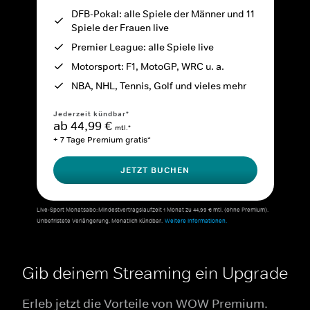
DFB-Pokal: alle Spiele der Männer und 11
Spiele der Frauen live
Premier League: alle Spiele live
Motorsport: F1, MotoGP, WRC u. a.
NBA, NHL, Tennis, Golf und vieles mehr
Jederzeit kündbar*
ab 44,99 €
mtl.*
+ 7 Tage Premium gratis*
JETZT BUCHEN
Live-Sport Monatsabo: Mindestvertragslaufzeit 1 Monat zu 44,99 € mtl. (ohne Premium).
Unbefristete Verlängerung. Monatlich kündbar.
Weitere Informationen.
Gib deinem Streaming ein Upgrade
Erleb jetzt die Vorteile von WOW Premium.