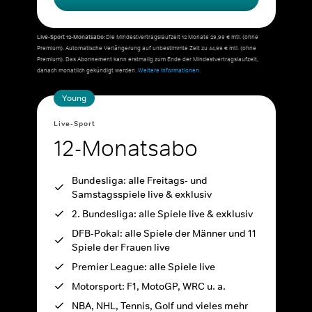
Live-Sport 12-Monatsabo:
Die Mindestvertragslaufzeit 12 Monate 29,99 € mtl. (ohne
Premium). Automatische Verlängerung auf unbestimmte Zeit zu 44,99 € mtl. (ohne
Premium). Das Abonnement kann erstmalig zum Ende der Mindestvertragslaufzeit,
danach monatlich gekündigt werden.
Weitere Informationen.
Young
Live-Sport
12-Monatsabo
Bundesliga: alle Freitags- und
Samstagsspiele live & exklusiv
2. Bundesliga: alle Spiele live & exklusiv
DFB-Pokal: alle Spiele der Männer und 11
Spiele der Frauen live
Premier League: alle Spiele live
Motorsport: F1, MotoGP, WRC u. a.
NBA, NHL, Tennis, Golf und vieles mehr