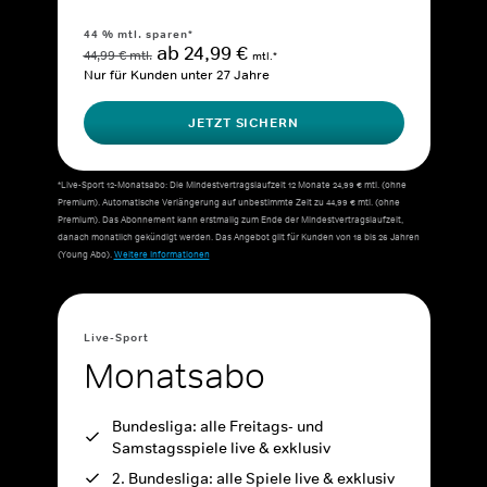
44 % mtl. sparen*
ab 24,99 €
44,99 € mtl.
mtl.*
Nur für Kunden unter 27 Jahre
JETZT SICHERN
*Live-Sport 12-Monatsabo: Die Mindestvertragslaufzeit 12 Monate 24,99 € mtl. (ohne
Premium). Automatische Verlängerung auf unbestimmte Zeit zu 44,99 € mtl. (ohne
Premium). Das Abonnement kann erstmalig zum Ende der Mindestvertragslaufzeit,
danach monatlich gekündigt werden. Das Angebot gilt für Kunden von 18 bis 26 Jahren
(Young Abo).
Weitere Informationen
Live-Sport
Monatsabo
Bundesliga: alle Freitags- und
Samstagsspiele live & exklusiv
2. Bundesliga: alle Spiele live & exklusiv