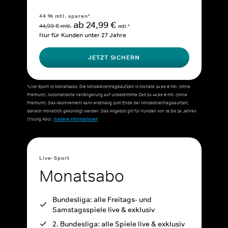
44 % mtl. sparen*
ab 24,99 €
44,99 € mtl.
mtl.*
Nur für Kunden unter 27 Jahre
JETZT SICHERN
*Live-Sport 12-Monatsabo: Die Mindestvertragslaufzeit 12 Monate 24,99 € mtl. (ohne
Premium). Automatische Verlängerung auf unbestimmte Zeit zu 44,99 € mtl. (ohne
Premium). Das Abonnement kann erstmalig zum Ende der Mindestvertragslaufzeit,
danach monatlich gekündigt werden. Das Angebot gilt für Kunden von 18 bis 26 Jahren
(Young Abo).
Weitere Informationen
Live-Sport
Monatsabo
Bundesliga: alle Freitags- und
Samstagsspiele live & exklusiv
2. Bundesliga: alle Spiele live & exklusiv