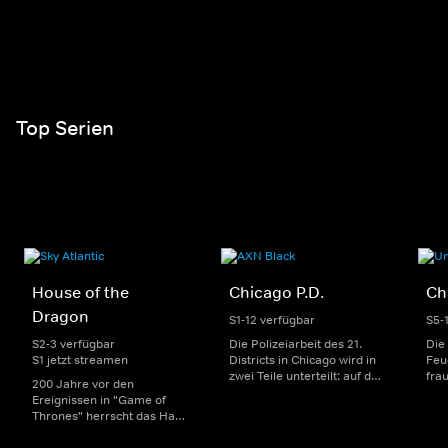
Top Serien
House of the
Chicago P.D.
Ch
Dragon
S1-12 verfügbar
S5-
S2-3 verfügbar
Die Polizeiarbeit des 21.
Die
S1 jetzt streamen
Districts in Chicago wird in
Feu
zwei Teile unterteilt: auf der
fra
200 Jahre vor den
einen Seite sorgen
Dep
Ereignissen in "Game of
uniformierte Polizisten für
sin
Thrones" herrscht das Haus
die Sicherheit auf den
Str
Targaryen mit seinen
Straßen im Bezirk. Auf der
eno