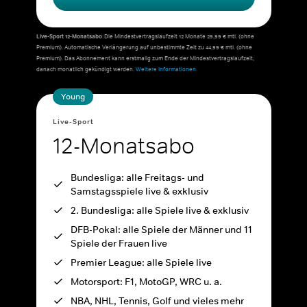
Live-Sport 12-Monatsabo:
Die Mindestvertragslaufzeit 12 Monate 29,99 € mtl. (ohne
Premium). Automatische Verlängerung auf unbestimmte Zeit zu 44,99 € mtl. (ohne
Premium). Das Abonnement kann erstmalig zum Ende der Mindestvertragslaufzeit,
danach monatlich gekündigt werden.
Weitere Informationen.
Young
Live-Sport
12-Monatsabo
Bundesliga: alle Freitags- und
Samstagsspiele live & exklusiv
2. Bundesliga: alle Spiele live & exklusiv
DFB-Pokal: alle Spiele der Männer und 11
Spiele der Frauen live
Premier League: alle Spiele live
Motorsport: F1, MotoGP, WRC u. a.
NBA, NHL, Tennis, Golf und vieles mehr