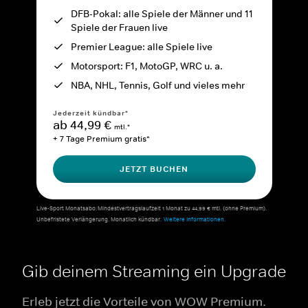
DFB-Pokal: alle Spiele der Männer und 11
Spiele der Frauen live
Premier League: alle Spiele live
Motorsport: F1, MotoGP, WRC u. a.
NBA, NHL, Tennis, Golf und vieles mehr
Jederzeit kündbar*
ab 44,99 €
mtl.*
+ 7 Tage Premium gratis*
JETZT BUCHEN
Live-Sport Monatsabo: Mindestvertragslaufzeit 1 Monat zu 44,99 € mtl. (ohne Premium).
Unbefristete Verlängerung. Monatlich kündbar.
Weitere Informationen.
Gib deinem Streaming ein Upgrade
Erleb jetzt die Vorteile von WOW Premium.