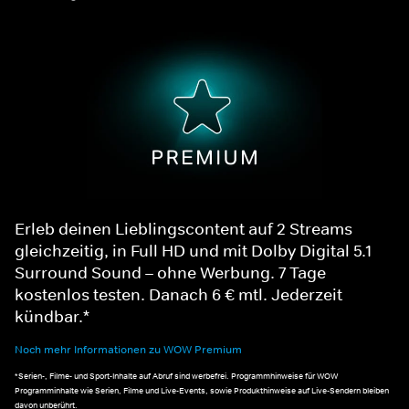
Erleb deinen Lieblingscontent auf 2 Streams
gleichzeitig, in Full HD und mit Dolby Digital 5.1
Surround Sound – ohne Werbung. 7 Tage
kostenlos testen. Danach 6 € mtl. Jederzeit
kündbar.*
Noch mehr Informationen zu WOW Premium
*Serien-, Filme- und Sport-Inhalte auf Abruf sind werbefrei. Programmhinweise für WOW
Programminhalte wie Serien, Filme und Live-Events, sowie Produkthinweise auf Live-Sendern bleiben
davon unberührt.