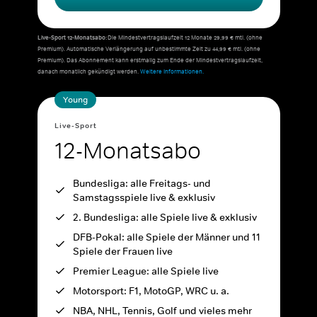
Live-Sport 12-Monatsabo:
Die Mindestvertragslaufzeit 12 Monate 29,99 € mtl. (ohne
Premium). Automatische Verlängerung auf unbestimmte Zeit zu 44,99 € mtl. (ohne
Premium). Das Abonnement kann erstmalig zum Ende der Mindestvertragslaufzeit,
danach monatlich gekündigt werden.
Weitere Informationen.
Young
Live-Sport
12-Monatsabo
Bundesliga: alle Freitags- und
Samstagsspiele live & exklusiv
2. Bundesliga: alle Spiele live & exklusiv
DFB-Pokal: alle Spiele der Männer und 11
Spiele der Frauen live
Premier League: alle Spiele live
Motorsport: F1, MotoGP, WRC u. a.
NBA, NHL, Tennis, Golf und vieles mehr