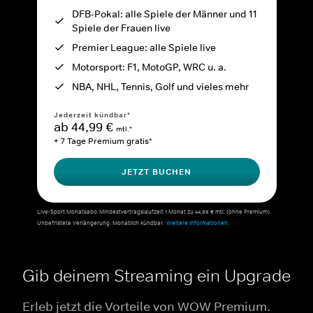
DFB-Pokal: alle Spiele der Männer und 11
Spiele der Frauen live
Premier League: alle Spiele live
Motorsport: F1, MotoGP, WRC u. a.
NBA, NHL, Tennis, Golf und vieles mehr
Jederzeit kündbar*
ab 44,99 €
mtl.*
+ 7 Tage Premium gratis*
JETZT BUCHEN
Live-Sport Monatsabo: Mindestvertragslaufzeit 1 Monat zu 44,99 € mtl. (ohne Premium).
Unbefristete Verlängerung. Monatlich kündbar.
Weitere Informationen.
Gib deinem Streaming ein Upgrade
Erleb jetzt die Vorteile von WOW Premium.