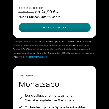
44 % mtl. sparen*
ab 24,99 €
44,99 € mtl.
mtl.*
Nur für Kunden unter 27 Jahre
JETZT SICHERN
*Live-Sport 12-Monatsabo: Die Mindestvertragslaufzeit 12 Monate 24,99 € mtl. (ohne
Premium). Automatische Verlängerung auf unbestimmte Zeit zu 44,99 € mtl. (ohne
Premium). Das Abonnement kann erstmalig zum Ende der Mindestvertragslaufzeit,
danach monatlich gekündigt werden. Das Angebot gilt für Kunden von 18 bis 26 Jahren
(Young Abo).
Weitere Informationen
Live-Sport
Monatsabo
Bundesliga: alle Freitags- und
Samstagsspiele live & exklusiv
2. Bundesliga: alle Spiele live & exklusiv