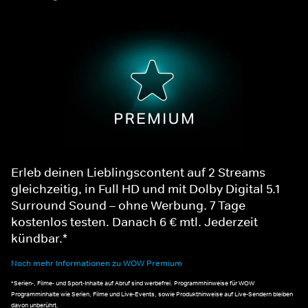
Erleb deinen Lieblingscontent auf 2 Streams
gleichzeitig, in Full HD und mit Dolby Digital 5.1
Surround Sound – ohne Werbung. 7 Tage
kostenlos testen. Danach 6 € mtl. Jederzeit
kündbar.*
Noch mehr Informationen zu WOW Premium
*Serien-, Filme- und Sport-Inhalte auf Abruf sind werbefrei. Programmhinweise für WOW
Programminhalte wie Serien, Filme und Live-Events, sowie Produkthinweise auf Live-Sendern bleiben
davon unberührt.