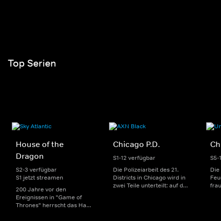
Top Serien
House of the
Chicago P.D.
Ch
Dragon
S1-12 verfügbar
S5-
S2-3 verfügbar
Die Polizeiarbeit des 21.
Die
S1 jetzt streamen
Districts in Chicago wird in
Feu
zwei Teile unterteilt: auf der
fra
200 Jahre vor den
einen Seite sorgen
Dep
Ereignissen in "Game of
uniformierte Polizisten für
sin
Thrones" herrscht das Haus
die Sicherheit auf den
Str
Targaryen mit seinen
Straßen im Bezirk. Auf der
eno