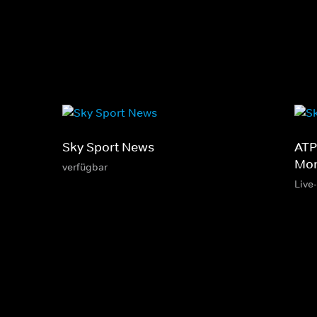
Sky Sport News
ATP
Mon
verfügbar
Live