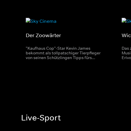
Der Zoowärter
Wick
"Kaufhaus Cop"-Star Kevin James
Das 
bekommt als tollpatschiger Tierpfleger
Musi
von seinen Schützlingen Tipps fürs
Eriv
Balzverhalten. Und stolpert beim Flirten
als 
von einem Fettnäpfchen ins nächste.
wied
Live-Sport