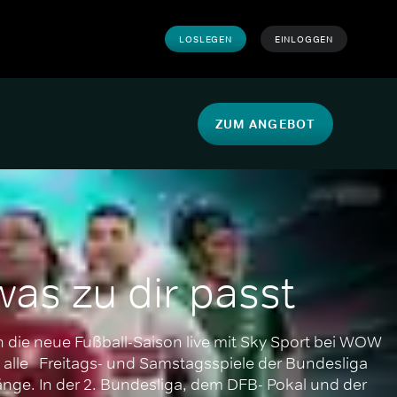
LOSLEGEN
EINLOGGEN
ZUM ANGEBOT
was zu dir passt
n die neue Fußball-Saison live mit Sky Sport bei WOW 
lle   Freitags- und Samstagsspiele der Bundesliga 
 Länge. In der 2. Bundesliga, dem DFB- Pokal und der 