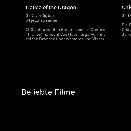
House of the Dragon
Chi
S2-3 verfügbar
S1-1
S1 jetzt streamen
Die P
200 Jahre vor den Ereignissen in "Game of
Chica
Thrones" herrscht das Haus Targaryen mit
der 
seinen Drachen über Westeros und Viserys
Poliz
I. sitzt auf dem Eisernen Thron. Als es
Stra
jedoch um seine Nachfolge geht,
bekä
entbrennt ein erbitterter Kampf um die
orga
Macht.
seie
Drog
Abte
viel
arbei
Lind
Dete
Beliebte Filme
kühl
sein
Fried
brin