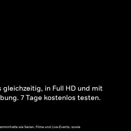
gleichzeitig, in Full HD und mit
bung. 7 Tage kostenlos testen.
amminhalte wie Serien, Filme und Live-Events, sowie