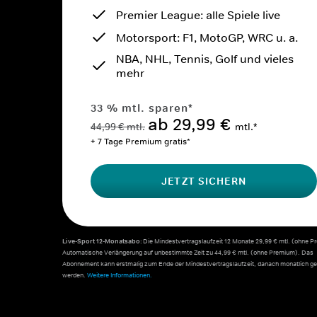
Premier League: alle Spiele live
Motorsport: F1, MotoGP, WRC u. a.
NBA, NHL, Tennis, Golf und vieles
mehr
33 % mtl. sparen*
ab 29,99 €
44,99 € mtl.
mtl.*
+ 7 Tage Premium gratis*
JETZT SICHERN
Live-Sport 12-Monatsabo:
Die Mindestvertragslaufzeit 12 Monate 29,99 € mtl. (ohne P
Automatische Verlängerung auf unbestimmte Zeit zu 44,99 € mtl. (ohne Premium). Das
Abonnement kann erstmalig zum Ende der Mindestvertragslaufzeit, danach monatlich ge
werden.
Weitere Informationen.