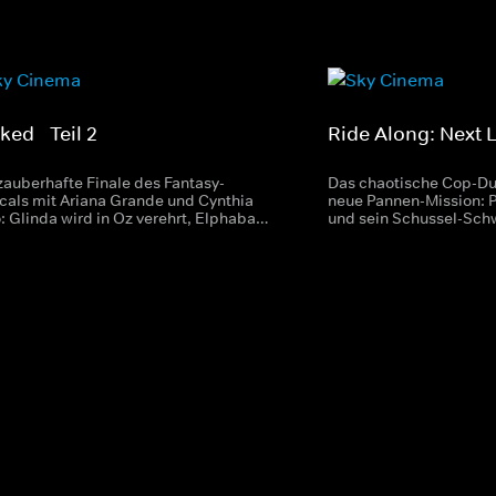
ed - Teil 2
Ride Along: Next 
zauberhafte Finale des Fantasy-
Das chaotische Cop-Du
cals mit Ariana Grande und Cynthia
neue Pannen-Mission: 
o: Glinda wird in Oz verehrt, Elphaba
und sein Schussel-Sch
böse Hexe verteufelt. Können sie
sollen in Miami einen 
er zueinanderfinden?
hochnehmen.