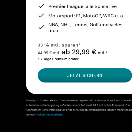
Premier League: alle Spiele live
Motorsport: F1, MotoGP, WRC u. a.
NBA, NHL, Tennis, Golf und vieles
mehr
33 % mtl. sparen*
ab 29,99 €
44,99 € mtl.
mtl.*
+ 7 Tage Premium gratis*
JETZT SICHERN
Live-Sport 12-Monatsabo:
Die Mindestvertragslaufzeit 12 Monate 29,99 € mtl. (ohne P
Automatische Verlängerung auf unbestimmte Zeit zu 44,99 € mtl. (ohne Premium). Das
Abonnement kann erstmalig zum Ende der Mindestvertragslaufzeit, danach monatlich ge
werden.
Weitere Informationen.