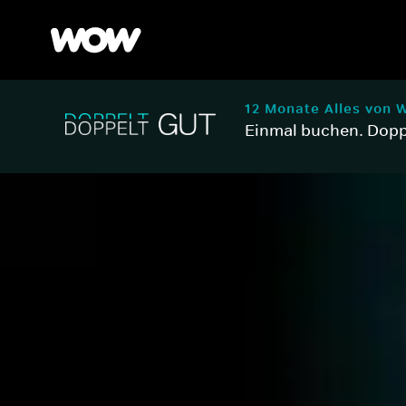
12 Monate Alles von
Einmal buchen. Dopp