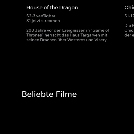
House of the Dragon
Chi
S2-3 verfügbar
S1-1
S1 jetzt streamen
Die P
200 Jahre vor den Ereignissen in "Game of
Chica
Thrones" herrscht das Haus Targaryen mit
der 
seinen Drachen über Westeros und Viserys
Poliz
I. sitzt auf dem Eisernen Thron. Als es
Stra
jedoch um seine Nachfolge geht,
bekä
entbrennt ein erbitterter Kampf um die
orga
Macht.
seie
Drog
Abte
viel
arbei
Lind
Dete
Beliebte Filme
kühl
sein
Fried
brin