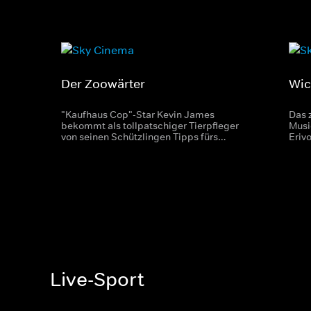
Der Zoowärter
Wick
"Kaufhaus Cop"-Star Kevin James
Das 
bekommt als tollpatschiger Tierpfleger
Musi
von seinen Schützlingen Tipps fürs
Eriv
Balzverhalten. Und stolpert beim Flirten
als 
von einem Fettnäpfchen ins nächste.
wied
Live-Sport