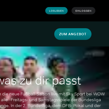
LOSLEGEN
EINLOGGEN
ZUM ANGEBOT
was zu dir passt
n die neue Fußball-Saison live mit Sky Sport bei WOW 
lle   Freitags- und Samstagsspiele der Bundesliga 
 Länge. In der 2. Bundesliga, dem DFB- Pokal und der 