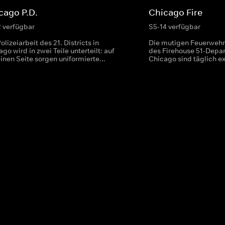
cago P.D.
Chicago Fire
2 verfügbar
S5-14 verfügbar
olizeiarbeit des 21. Districts in
Die mutigen Feuerwehr
go wird in zwei Teile unterteilt: auf
des Firehouse 51-Depa
einen Seite sorgen uniformierte
Chicago sind täglich e
isten für die Sicherheit auf den
Gefahren und einer en
ßen im Bezirk. Auf der anderen Seite
Verantwortung ausgeset
mpft die Intelligence Unit
sie in ihrem Privaten h
nisierte Verbrechen im großen Stil -
müssen den Alltag zwi
n es Serienmorde oder
professioneller Arbeit 
engeschäfte. Der Leiter dieser
Problemen meistern. M
ilung ist Hank Voight, der schon seit
Chef von Truck 81, hat 
en Jahren bei der Polizei von Chicago
seiner Verlobten getren
tet. Seine rechte Hand ist Erin
deswegen in seinen Job
say, eine engagierte Frau, die es zum
jedoch nach dem Tod e
ctive gebracht hat und stets einen
Feuerwehrmannes in Sc
en Kopf bewahrt. Gemeinsam mit
hat Ärger mit seinem K
em Team versucht Hank, Ordnung und
Severide vom Rescue Sq
en in die Straßen des 21. Bezirks zu
Reibereien ist das Dep
gen.
die meisten Team-Mitgl
Ersatzfamilie, die ihnen
den zum Teil traumatis
umzugehen.