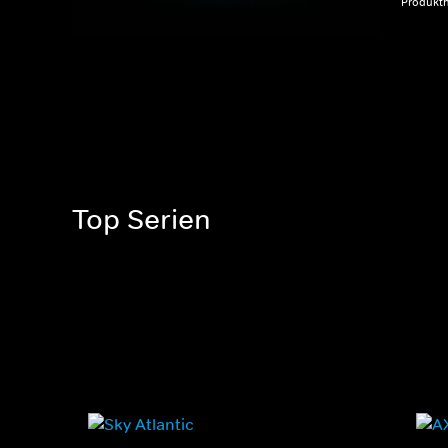
Produkth
Top Serien