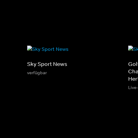
Sky Sport News
Gol
Cha
verfügbar
Her
Live