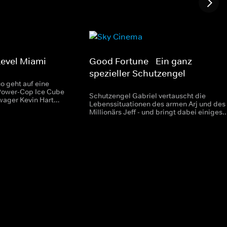
Level Miami
Good Fortune - Ein ganz
spezieller Schutzengel
o geht auf eine
Power-Cop Ice Cube
Schutzengel Gabriel vertauscht die
wager Kevin Hart
Lebenssituationen des armen Arj und des
Drogenboss
Millionärs Jeff - und bringt dabei einiges
durcheinander. Komödie mit Keanu
Reeves, Seth Rogen und Aziz Ansari.