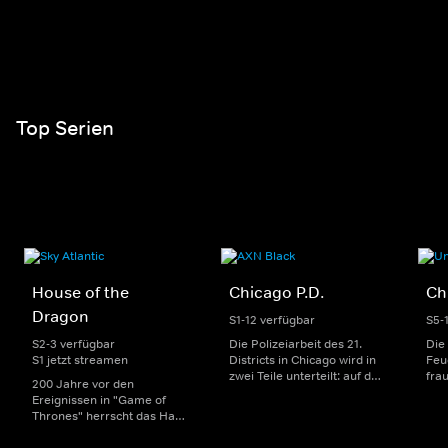
Top Serien
House of the
Chicago P.D.
Ch
Dragon
S1-12 verfügbar
S5-
S2-3 verfügbar
Die Polizeiarbeit des 21.
Die
S1 jetzt streamen
Districts in Chicago wird in
Feu
zwei Teile unterteilt: auf der
fra
200 Jahre vor den
einen Seite sorgen
Dep
Ereignissen in "Game of
uniformierte Polizisten für
sin
Thrones" herrscht das Haus
die Sicherheit auf den
Str
Targaryen mit seinen
Straßen im Bezirk. Auf der
eno