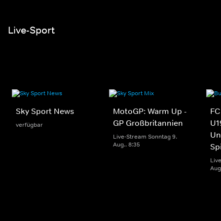
Live-Sport
Sky Sport News
MotoGP: Warm Up -
FC
GP Großbritannien
U1
verfügbar
Un
Live-Stream Sonntag 9.
Aug.. 8:35
Sp
Liv
Aug.