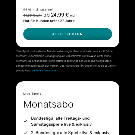
44 % mtl. sparen*
ab 24,99 €
44,99 € mtl.
mtl.*
Nur für Kunden unter 27 Jahre
JETZT SICHERN
*Live-Sport 12-Monatsabo: Die Mindestvertragslaufzeit 12 Monate 24,99 € mtl. (ohne
Premium). Automatische Verlängerung auf unbestimmte Zeit zu 44,99 € mtl. (ohne
Premium). Das Abonnement kann erstmalig zum Ende der Mindestvertragslaufzeit,
danach monatlich gekündigt werden. Das Angebot gilt für Kunden von 18 bis 26 Jahren
(Young Abo).
Weitere Informationen
Live-Sport
Monatsabo
Bundesliga: alle Freitags- und
Samstagsspiele live & exklusiv
2. Bundesliga: alle Spiele live & exklusiv