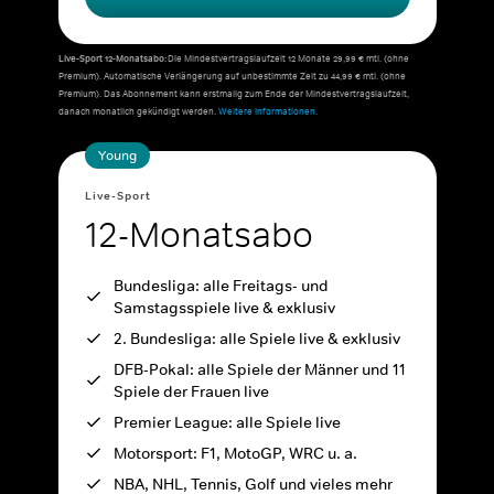
Live-Sport 12-Monatsabo:
Die Mindestvertragslaufzeit 12 Monate 29,99 € mtl. (ohne
Premium). Automatische Verlängerung auf unbestimmte Zeit zu 44,99 € mtl. (ohne
Premium). Das Abonnement kann erstmalig zum Ende der Mindestvertragslaufzeit,
danach monatlich gekündigt werden.
Weitere Informationen.
Young
Live-Sport
12-Monatsabo
Bundesliga: alle Freitags- und
Samstagsspiele live & exklusiv
2. Bundesliga: alle Spiele live & exklusiv
DFB-Pokal: alle Spiele der Männer und 11
Spiele der Frauen live
Premier League: alle Spiele live
Motorsport: F1, MotoGP, WRC u. a.
NBA, NHL, Tennis, Golf und vieles mehr