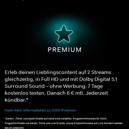
Erleb deinen Lieblingscontent auf 2 Streams
gleichzeitig, in Full HD und mit Dolby Digital 5.1
Surround Sound – ohne Werbung. 7 Tage
kostenlos testen. Danach 6 € mtl. Jederzeit
kündbar.*
Noch mehr Informationen zu WOW Premium
*Serien-, Filme- und Sport-Inhalte auf Abruf sind werbefrei. Programmhinweise für WOW
Programminhalte wie Serien, Filme und Live-Events, sowie Produkthinweise auf Live-Sendern bleiben
davon unberührt.