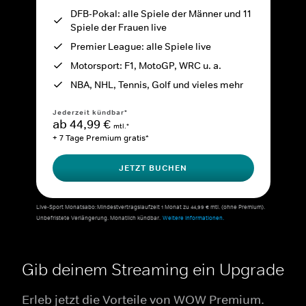
DFB-Pokal: alle Spiele der Männer und 11
Spiele der Frauen live
Premier League: alle Spiele live
Motorsport: F1, MotoGP, WRC u. a.
NBA, NHL, Tennis, Golf und vieles mehr
Jederzeit kündbar*
ab 44,99 €
mtl.*
+ 7 Tage Premium gratis*
JETZT BUCHEN
Live-Sport Monatsabo: Mindestvertragslaufzeit 1 Monat zu 44,99 € mtl. (ohne Premium).
Unbefristete Verlängerung. Monatlich kündbar.
Weitere Informationen.
Gib deinem Streaming ein Upgrade
Erleb jetzt die Vorteile von WOW Premium.