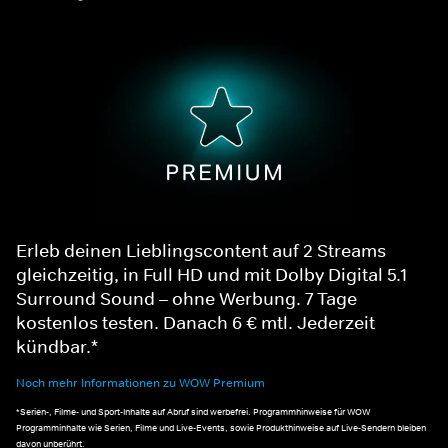
Erleb deinen Lieblingscontent auf 2 Streams
gleichzeitig, in Full HD und mit Dolby Digital 5.1
Surround Sound – ohne Werbung. 7 Tage
kostenlos testen. Danach 6 € mtl. Jederzeit
kündbar.*
Noch mehr Informationen zu WOW Premium
*Serien-, Filme- und Sport-Inhalte auf Abruf sind werbefrei. Programmhinweise für WOW
Programminhalte wie Serien, Filme und Live-Events, sowie Produkthinweise auf Live-Sendern bleiben
davon unberührt.