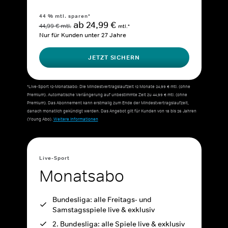
44 % mtl. sparen*
ab 24,99 €
44,99 € mtl.
mtl.*
Nur für Kunden unter 27 Jahre
JETZT SICHERN
*Live-Sport 12-Monatsabo: Die Mindestvertragslaufzeit 12 Monate 24,99 € mtl. (ohne
Premium). Automatische Verlängerung auf unbestimmte Zeit zu 44,99 € mtl. (ohne
Premium). Das Abonnement kann erstmalig zum Ende der Mindestvertragslaufzeit,
danach monatlich gekündigt werden. Das Angebot gilt für Kunden von 18 bis 26 Jahren
(Young Abo).
Weitere Informationen
Live-Sport
Monatsabo
Bundesliga: alle Freitags- und
Samstagsspiele live & exklusiv
2. Bundesliga: alle Spiele live & exklusiv