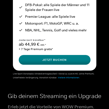
DFB-Pokal: alle Spiele der Männer und 11
Spiele der Frauen live
Premier League: alle Spiele live
Motorsport: F1, MotoGP, WRC u. a.
NBA, NHL, Tennis, Golf und vieles mehr
Jederzeit kündbar*
ab 44,99 €
mtl.*
+ 7 Tage Premium gratis*
JETZT BUCHEN
Live-Sport Monatsabo: Mindestvertragslaufzeit 1 Monat zu 44,99 € mtl. (ohne Premium).
Unbefristete Verlängerung. Monatlich kündbar.
Weitere Informationen.
Gib deinem Streaming ein Upgrade
Erleb jetzt die Vorteile von WOW Premium.