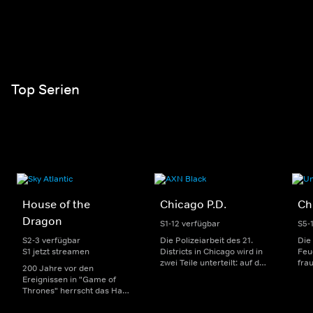
Top Serien
House of the
Chicago P.D.
Ch
Dragon
S1-12 verfügbar
S5-
S2-3 verfügbar
Die Polizeiarbeit des 21.
Die
S1 jetzt streamen
Districts in Chicago wird in
Feu
zwei Teile unterteilt: auf der
fra
200 Jahre vor den
einen Seite sorgen
Dep
Ereignissen in "Game of
uniformierte Polizisten für
sin
Thrones" herrscht das Haus
die Sicherheit auf den
Str
Targaryen mit seinen
Straßen im Bezirk. Auf der
eno