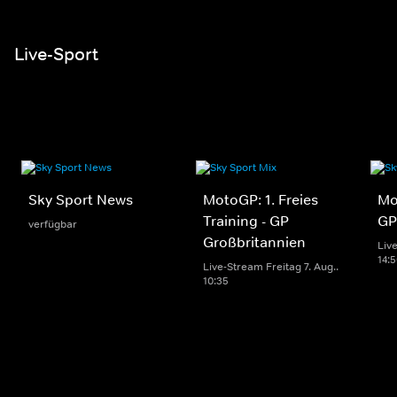
Live-Sport
Sky Sport News
MotoGP: 1. Freies
Mo
Training - GP
GP
verfügbar
Großbritannien
Live
14:
Live-Stream Freitag 7. Aug..
10:35