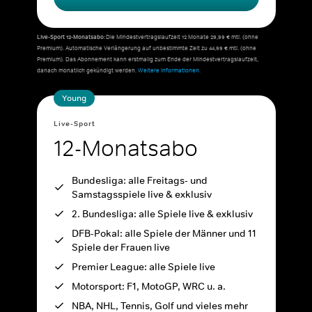
Live-Sport 12-Monatsabo:
Die Mindestvertragslaufzeit 12 Monate 29,99 € mtl. (ohne
Premium). Automatische Verlängerung auf unbestimmte Zeit zu 44,99 € mtl. (ohne
Premium). Das Abonnement kann erstmalig zum Ende der Mindestvertragslaufzeit,
danach monatlich gekündigt werden.
Weitere Informationen.
Young
Live-Sport
12-Monatsabo
Bundesliga: alle Freitags- und
Samstagsspiele live & exklusiv
2. Bundesliga: alle Spiele live & exklusiv
DFB-Pokal: alle Spiele der Männer und 11
Spiele der Frauen live
Premier League: alle Spiele live
Motorsport: F1, MotoGP, WRC u. a.
NBA, NHL, Tennis, Golf und vieles mehr