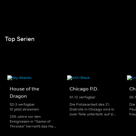
Top Serien
House of the
Chicago P.D.
Ch
Dragon
S1-12 verfügbar
S5-
S2-3 verfügbar
Die Polizeiarbeit des 21.
Die
S1 jetzt streamen
Districts in Chicago wird in
Feu
zwei Teile unterteilt: auf der
fra
200 Jahre vor den
einen Seite sorgen
Dep
Ereignissen in "Game of
uniformierte Polizisten für
sin
Thrones" herrscht das Haus
die Sicherheit auf den
Str
Targaryen mit seinen
Straßen im Bezirk. Auf der
eno