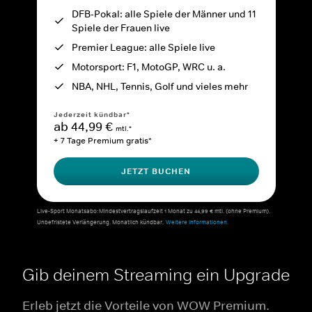
DFB-Pokal: alle Spiele der Männer und 11
Spiele der Frauen live
Premier League: alle Spiele live
Motorsport: F1, MotoGP, WRC u. a.
NBA, NHL, Tennis, Golf und vieles mehr
Jederzeit kündbar*
ab 44,99 €
mtl.*
+ 7 Tage Premium gratis*
JETZT BUCHEN
Live-Sport Monatsabo: Mindestvertragslaufzeit 1 Monat zu 44,99 € mtl. (ohne Premium).
Unbefristete Verlängerung. Monatlich kündbar.
Weitere Informationen.
Gib deinem Streaming ein Upgrade
Erleb jetzt die Vorteile von WOW Premium.