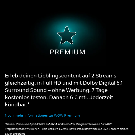
Erleb deinen Lieblingscontent auf 2 Streams
gleichzeitig, in Full HD und mit Dolby Digital 5.1
Surround Sound – ohne Werbung. 7 Tage
kostenlos testen. Danach 6 € mtl. Jederzeit
kündbar.*
Noch mehr Informationen zu WOW Premium
*Serien-, Filme- und Sport-Inhalte auf Abruf sind werbefrei. Programmhinweise für WOW
Programminhalte wie Serien, Filme und Live-Events, sowie Produkthinweise auf Live-Sendern bleiben
davon unberührt.