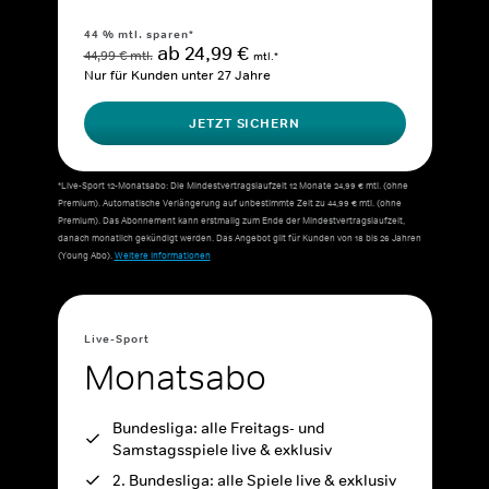
44 % mtl. sparen*
ab 24,99 €
44,99 € mtl.
mtl.*
Nur für Kunden unter 27 Jahre
JETZT SICHERN
*Live-Sport 12-Monatsabo: Die Mindestvertragslaufzeit 12 Monate 24,99 € mtl. (ohne
Premium). Automatische Verlängerung auf unbestimmte Zeit zu 44,99 € mtl. (ohne
Premium). Das Abonnement kann erstmalig zum Ende der Mindestvertragslaufzeit,
danach monatlich gekündigt werden. Das Angebot gilt für Kunden von 18 bis 26 Jahren
(Young Abo).
Weitere Informationen
Live-Sport
Monatsabo
Bundesliga: alle Freitags- und
Samstagsspiele live & exklusiv
2. Bundesliga: alle Spiele live & exklusiv