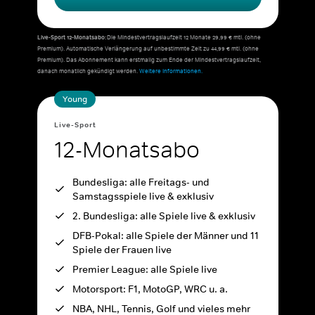
Live-Sport 12-Monatsabo:
Die Mindestvertragslaufzeit 12 Monate 29,99 € mtl. (ohne
Premium). Automatische Verlängerung auf unbestimmte Zeit zu 44,99 € mtl. (ohne
Premium). Das Abonnement kann erstmalig zum Ende der Mindestvertragslaufzeit,
danach monatlich gekündigt werden.
Weitere Informationen.
Young
Live-Sport
12-Monatsabo
Bundesliga: alle Freitags- und
Samstagsspiele live & exklusiv
2. Bundesliga: alle Spiele live & exklusiv
DFB-Pokal: alle Spiele der Männer und 11
Spiele der Frauen live
Premier League: alle Spiele live
Motorsport: F1, MotoGP, WRC u. a.
NBA, NHL, Tennis, Golf und vieles mehr