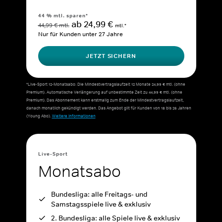
44 % mtl. sparen*
ab 24,99 €
44,99 € mtl.
mtl.*
Nur für Kunden unter 27 Jahre
JETZT SICHERN
*Live-Sport 12-Monatsabo: Die Mindestvertragslaufzeit 12 Monate 24,99 € mtl. (ohne
Premium). Automatische Verlängerung auf unbestimmte Zeit zu 44,99 € mtl. (ohne
Premium). Das Abonnement kann erstmalig zum Ende der Mindestvertragslaufzeit,
danach monatlich gekündigt werden. Das Angebot gilt für Kunden von 18 bis 26 Jahren
(Young Abo).
Weitere Informationen
Live-Sport
Monatsabo
Bundesliga: alle Freitags- und
Samstagsspiele live & exklusiv
2. Bundesliga: alle Spiele live & exklusiv