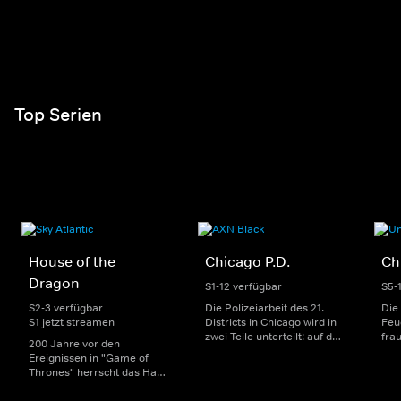
Top Serien
House of the
Chicago P.D.
Ch
Dragon
S1-12 verfügbar
S5-
S2-3 verfügbar
Die Polizeiarbeit des 21.
Die
S1 jetzt streamen
Districts in Chicago wird in
Feu
zwei Teile unterteilt: auf der
fra
200 Jahre vor den
einen Seite sorgen
Dep
Ereignissen in "Game of
uniformierte Polizisten für
sin
Thrones" herrscht das Haus
die Sicherheit auf den
Str
Targaryen mit seinen
Straßen im Bezirk. Auf der
eno