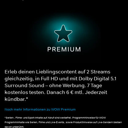
Erleb deinen Lieblingscontent auf 2 Streams
gleichzeitig, in Full HD und mit Dolby Digital 5.1
Surround Sound – ohne Werbung. 7 Tage
kostenlos testen. Danach 6 € mtl. Jederzeit
kündbar.*
Noch mehr Informationen zu WOW Premium
*Serien-, Filme- und Sport-Inhalte auf Abruf sind werbefrei. Programmhinweise für WOW
Programminhalte wie Serien, Filme und Live-Events, sowie Produkthinweise auf Live-Sendern bleiben
davon unberührt.