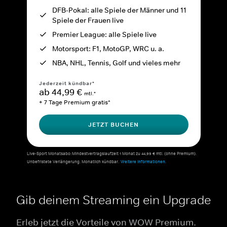
DFB-Pokal: alle Spiele der Männer und 11
Spiele der Frauen live
Premier League: alle Spiele live
Motorsport: F1, MotoGP, WRC u. a.
NBA, NHL, Tennis, Golf und vieles mehr
Jederzeit kündbar*
ab 44,99 €
mtl.*
+ 7 Tage Premium gratis*
JETZT BUCHEN
Live-Sport Monatsabo: Mindestvertragslaufzeit 1 Monat zu 44,99 € mtl. (ohne Premium).
Unbefristete Verlängerung. Monatlich kündbar.
Weitere Informationen.
Gib deinem Streaming ein Upgrade
Erleb jetzt die Vorteile von WOW Premium.