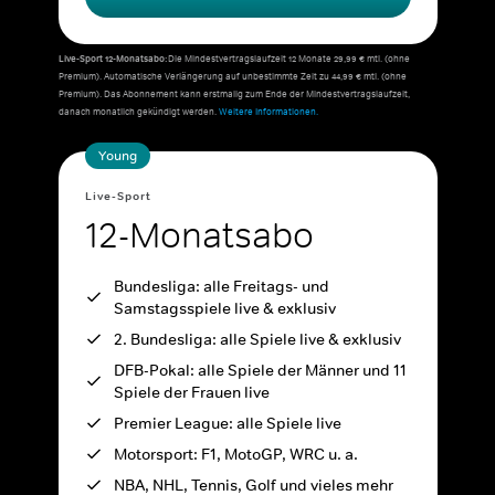
Live-Sport 12-Monatsabo:
Die Mindestvertragslaufzeit 12 Monate 29,99 € mtl. (ohne
Premium). Automatische Verlängerung auf unbestimmte Zeit zu 44,99 € mtl. (ohne
Premium). Das Abonnement kann erstmalig zum Ende der Mindestvertragslaufzeit,
danach monatlich gekündigt werden.
Weitere Informationen.
Young
Live-Sport
12-Monatsabo
Bundesliga: alle Freitags- und
Samstagsspiele live & exklusiv
2. Bundesliga: alle Spiele live & exklusiv
DFB-Pokal: alle Spiele der Männer und 11
Spiele der Frauen live
Premier League: alle Spiele live
Motorsport: F1, MotoGP, WRC u. a.
NBA, NHL, Tennis, Golf und vieles mehr