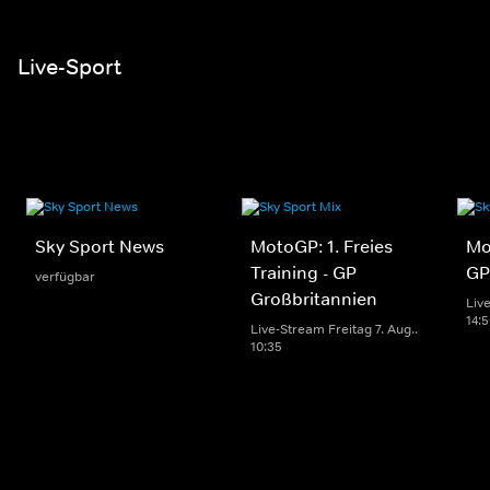
Live-Sport
Sky Sport News
MotoGP: 1. Freies
Mo
Training - GP
GP
verfügbar
Großbritannien
Live
14:
Live-Stream Freitag 7. Aug..
10:35