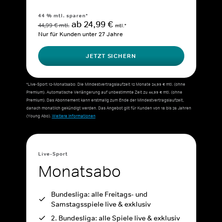
44 % mtl. sparen*
ab 24,99 €
44,99 € mtl.
mtl.*
Nur für Kunden unter 27 Jahre
JETZT SICHERN
*Live-Sport 12-Monatsabo: Die Mindestvertragslaufzeit 12 Monate 24,99 € mtl. (ohne
Premium). Automatische Verlängerung auf unbestimmte Zeit zu 44,99 € mtl. (ohne
Premium). Das Abonnement kann erstmalig zum Ende der Mindestvertragslaufzeit,
danach monatlich gekündigt werden. Das Angebot gilt für Kunden von 18 bis 26 Jahren
(Young Abo).
Weitere Informationen
Live-Sport
Monatsabo
Bundesliga: alle Freitags- und
Samstagsspiele live & exklusiv
2. Bundesliga: alle Spiele live & exklusiv