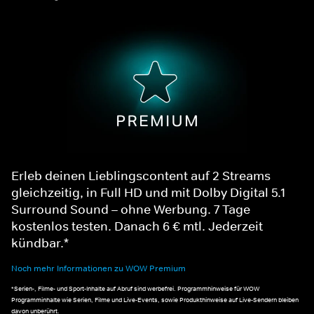
Erleb deinen Lieblingscontent auf 2 Streams
gleichzeitig, in Full HD und mit Dolby Digital 5.1
Surround Sound – ohne Werbung. 7 Tage
kostenlos testen. Danach 6 € mtl. Jederzeit
kündbar.*
Noch mehr Informationen zu WOW Premium
*Serien-, Filme- und Sport-Inhalte auf Abruf sind werbefrei. Programmhinweise für WOW
Programminhalte wie Serien, Filme und Live-Events, sowie Produkthinweise auf Live-Sendern bleiben
davon unberührt.