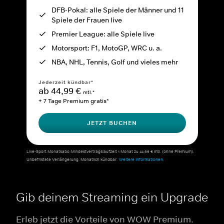
DFB-Pokal: alle Spiele der Männer und 11
Spiele der Frauen live
Premier League: alle Spiele live
Motorsport: F1, MotoGP, WRC u. a.
NBA, NHL, Tennis, Golf und vieles mehr
Jederzeit kündbar*
ab 44,99 €
mtl.*
+ 7 Tage Premium gratis*
JETZT BUCHEN
Live-Sport Monatsabo: Mindestvertragslaufzeit 1 Monat zu 44,99 € mtl. (ohne Premium).
Unbefristete Verlängerung. Monatlich kündbar.
Weitere Informationen.
Gib deinem Streaming ein Upgrade
Erleb jetzt die Vorteile von WOW Premium.