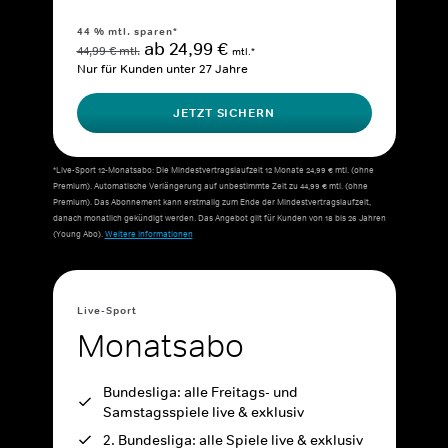
44 % mtl. sparen*
ab 24,99 €
44,99 € mtl.
mtl.*
Nur für Kunden unter 27 Jahre
JETZT SICHERN
*Live-Sport 12-Monatsabo: Die Mindestvertragslaufzeit 12 Monate 24,99 € mtl. (ohne
Premium). Automatische Verlängerung auf unbestimmte Zeit zu 44,99 € mtl. (ohne
Premium). Das Abonnement kann erstmalig zum Ende der Mindestvertragslaufzeit,
danach monatlich gekündigt werden. Das Angebot gilt für Kunden von 18 bis 26 Jahren
(Young Abo).
Weitere Informationen
Live-Sport
Monatsabo
Bundesliga: alle Freitags- und
Samstagsspiele live & exklusiv
2. Bundesliga: alle Spiele live & exklusiv