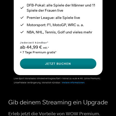
DFB-Pokal: alle Spiele der Männer und 11
Spiele der Frauen live
Premier League: alle Spiele live
Motorsport: F1, MotoGP, WRC u. a.
NBA, NHL, Tennis, Golf und vieles mehr
Jederzeit kündbar*
ab 44,99 €
mtl.*
+ 7 Tage Premium gratis*
JETZT BUCHEN
Live-Sport Monatsabo: Mindestvertragslaufzeit 1 Monat zu 44,99 € mtl. (ohne Premium).
Unbefristete Verlängerung. Monatlich kündbar.
Weitere Informationen.
Gib deinem Streaming ein Upgrade
Erleb jetzt die Vorteile von WOW Premium.