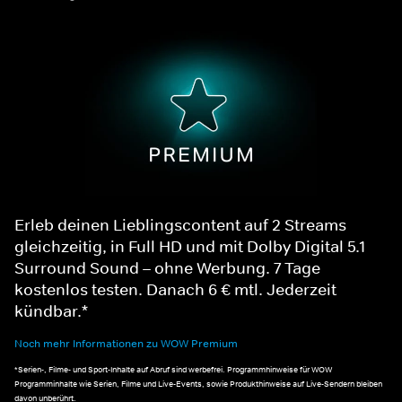
Erleb deinen Lieblingscontent auf 2 Streams
gleichzeitig, in Full HD und mit Dolby Digital 5.1
Surround Sound – ohne Werbung. 7 Tage
kostenlos testen. Danach 6 € mtl. Jederzeit
kündbar.*
Noch mehr Informationen zu WOW Premium
*Serien-, Filme- und Sport-Inhalte auf Abruf sind werbefrei. Programmhinweise für WOW
Programminhalte wie Serien, Filme und Live-Events, sowie Produkthinweise auf Live-Sendern bleiben
davon unberührt.