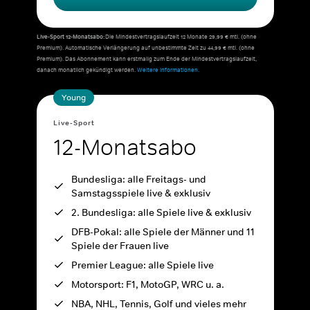
Live-Sport 12-Monatsabo:
Die Mindestvertragslaufzeit 12 Monate 29,99 € mtl. (ohne
Premium). Automatische Verlängerung auf unbestimmte Zeit zu 44,99 € mtl. (ohne
Premium). Das Abonnement kann erstmalig zum Ende der Mindestvertragslaufzeit,
danach monatlich gekündigt werden.
Weitere Informationen.
Young
Live-Sport
12-Monatsabo
Bundesliga: alle Freitags- und
Samstagsspiele live & exklusiv
2. Bundesliga: alle Spiele live & exklusiv
DFB-Pokal: alle Spiele der Männer und 11
Spiele der Frauen live
Premier League: alle Spiele live
Motorsport: F1, MotoGP, WRC u. a.
NBA, NHL, Tennis, Golf und vieles mehr