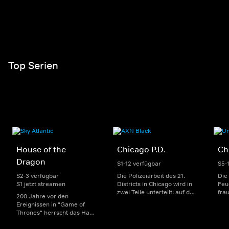
Top Serien
House of the
Chicago P.D.
Ch
Dragon
S1-12 verfügbar
S5-
S2-3 verfügbar
Die Polizeiarbeit des 21.
Die
S1 jetzt streamen
Districts in Chicago wird in
Feu
zwei Teile unterteilt: auf der
fra
200 Jahre vor den
einen Seite sorgen
Dep
Ereignissen in "Game of
uniformierte Polizisten für
sin
Thrones" herrscht das Haus
die Sicherheit auf den
Str
Targaryen mit seinen
Straßen im Bezirk. Auf der
eno