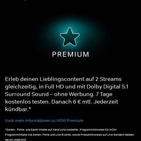
Erleb deinen Lieblingscontent auf 2 Streams
gleichzeitig, in Full HD und mit Dolby Digital 5.1
Surround Sound – ohne Werbung. 7 Tage
kostenlos testen. Danach 6 € mtl. Jederzeit
kündbar.*
Noch mehr Informationen zu WOW Premium
*Serien-, Filme- und Sport-Inhalte auf Abruf sind werbefrei. Programmhinweise für WOW
Programminhalte wie Serien, Filme und Live-Events, sowie Produkthinweise auf Live-Sendern bleiben
davon unberührt.