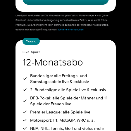
Live-Sport 12-Monatsabo:
Die Mindestvertragslaufzeit 12 Monate 29,99 € mtl. (ohne
Premium). Automatische Verlängerung auf unbestimmte Zeit zu 44,99 € mtl. (ohne
Premium). Das Abonnement kann erstmalig zum Ende der Mindestvertragslaufzeit,
danach monatlich gekündigt werden.
Weitere Informationen.
Young
Live-Sport
12-Monatsabo
Bundesliga: alle Freitags- und
Samstagsspiele live & exklusiv
2. Bundesliga: alle Spiele live & exklusiv
DFB-Pokal: alle Spiele der Männer und 11
Spiele der Frauen live
Premier League: alle Spiele live
Motorsport: F1, MotoGP, WRC u. a.
NBA, NHL, Tennis, Golf und vieles mehr