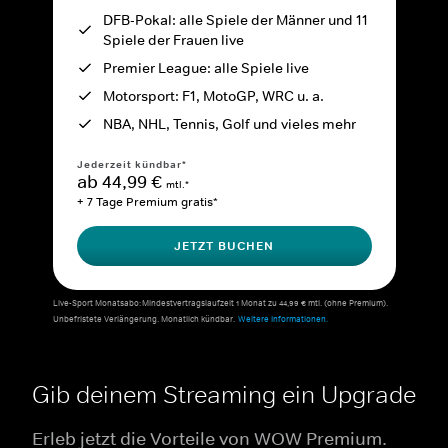
DFB-Pokal: alle Spiele der Männer und 11
Spiele der Frauen live
Premier League: alle Spiele live
Motorsport: F1, MotoGP, WRC u. a.
NBA, NHL, Tennis, Golf und vieles mehr
Jederzeit kündbar*
ab 44,99 €
mtl.*
+ 7 Tage Premium gratis*
JETZT BUCHEN
Live-Sport Monatsabo: Mindestvertragslaufzeit 1 Monat zu 44,99 € mtl. (ohne Premium).
Unbefristete Verlängerung. Monatlich kündbar.
Weitere Informationen.
Gib deinem Streaming ein Upgrade
Erleb jetzt die Vorteile von WOW Premium.