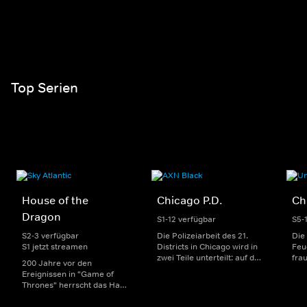
Top Serien
House of the
Chicago P.D.
Ch
Dragon
S1-12 verfügbar
S5-
S2-3 verfügbar
Die Polizeiarbeit des 21.
Die
S1 jetzt streamen
Districts in Chicago wird in
Feu
zwei Teile unterteilt: auf der
fra
200 Jahre vor den
einen Seite sorgen
Dep
Ereignissen in "Game of
uniformierte Polizisten für
sin
Thrones" herrscht das Haus
die Sicherheit auf den
Str
Targaryen mit seinen
Straßen im Bezirk. Auf der
eno