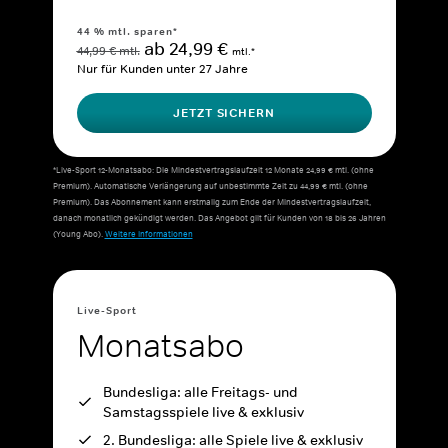
44 % mtl. sparen*
ab 24,99 €
44,99 € mtl.
mtl.*
Nur für Kunden unter 27 Jahre
JETZT SICHERN
*Live-Sport 12-Monatsabo: Die Mindestvertragslaufzeit 12 Monate 24,99 € mtl. (ohne
Premium). Automatische Verlängerung auf unbestimmte Zeit zu 44,99 € mtl. (ohne
Premium). Das Abonnement kann erstmalig zum Ende der Mindestvertragslaufzeit,
danach monatlich gekündigt werden. Das Angebot gilt für Kunden von 18 bis 26 Jahren
(Young Abo).
Weitere Informationen
Live-Sport
Monatsabo
Bundesliga: alle Freitags- und
Samstagsspiele live & exklusiv
2. Bundesliga: alle Spiele live & exklusiv