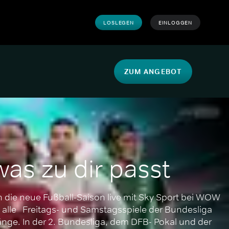
LOSLEGEN
EINLOGGEN
ZUM ANGEBOT
was zu dir passt
n die neue Fußball-Saison live mit Sky Sport bei WOW 
lle   Freitags- und Samstagsspiele der Bundesliga 
 Länge. In der 2. Bundesliga, dem DFB- Pokal und der 