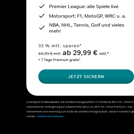
Premier League: alle Spiele live
Motorsport: F1, MotoGP, WRC u. a.
NBA, NHL, Tennis, Golf und vieles
mehr
33 % mtl. sparen*
ab 29,99 €
44,99 € mtl.
mtl.*
+ 7 Tage Premium gratis*
JETZT SICHERN
Live-Sport 12-Monatsabo:
Die Mindestvertragslaufzeit 12 Monate 29,99 € mtl. (ohne P
Automatische Verlängerung auf unbestimmte Zeit zu 44,99 € mtl. (ohne Premium). Das
Abonnement kann erstmalig zum Ende der Mindestvertragslaufzeit, danach monatlich ge
werden.
Weitere Informationen.