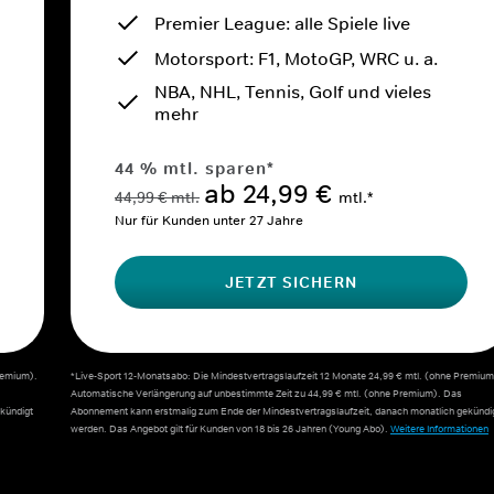
Premier League: alle Spiele live
Motorsport: F1, MotoGP, WRC u. a.
NBA, NHL, Tennis, Golf und vieles
mehr
44 % mtl. sparen*
ab 24,99 €
44,99 € mtl.
mtl.*
Nur für Kunden unter 27 Jahre
JETZT SICHERN
remium).
*Live-Sport 12-Monatsabo: Die Mindestvertragslaufzeit 12 Monate 24,99 € mtl. (ohne Premium
Automatische Verlängerung auf unbestimmte Zeit zu 44,99 € mtl. (ohne Premium). Das
kündigt
Abonnement kann erstmalig zum Ende der Mindestvertragslaufzeit, danach monatlich gekündi
werden. Das Angebot gilt für Kunden von 18 bis 26 Jahren (Young Abo).
Weitere Informationen