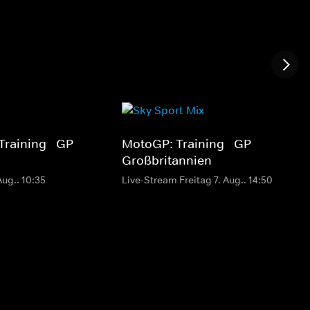
Training - GP
MotoGP: Training - GP
Großbritannien
Aug.. 10:35
Live-Stream Freitag 7. Aug.. 14:50