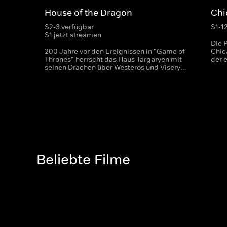
House of the Dragon
Chi
S2-3 verfügbar
S1-1
S1 jetzt streamen
Die P
200 Jahre vor den Ereignissen in "Game of
Chica
Thrones" herrscht das Haus Targaryen mit
der 
seinen Drachen über Westeros und Viserys
Poliz
I. sitzt auf dem Eisernen Thron. Als es
Stra
jedoch um seine Nachfolge geht,
bekä
entbrennt ein erbitterter Kampf um die
orga
Macht.
seie
Drog
Abte
viel
arbei
Lind
Dete
Beliebte Filme
kühl
sein
Fried
brin