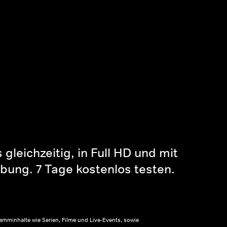
gleichzeitig, in Full HD und mit
bung. 7 Tage kostenlos testen.
amminhalte wie Serien, Filme und Live-Events, sowie