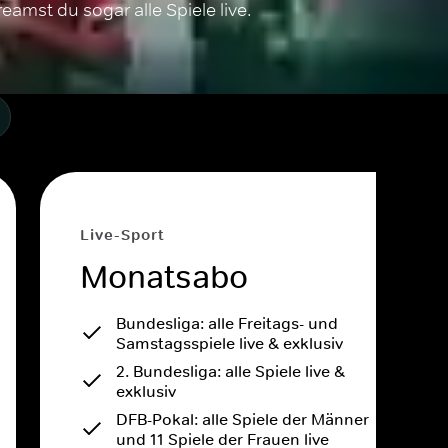
amst du sogar alle Spiele live. 
Live-Sport
Monatsabo
Bundesliga: alle Freitags- und
Samstagsspiele live & exklusiv
2. Bundesliga: alle Spiele live &
exklusiv
DFB-Pokal: alle Spiele der Männer
und 11 Spiele der Frauen live