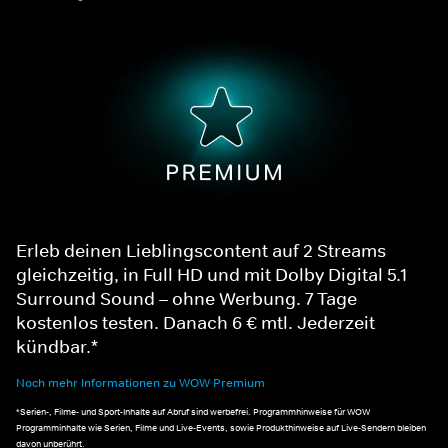
Erleb deinen Lieblingscontent auf 2 Streams
gleichzeitig, in Full HD und mit Dolby Digital 5.1
Surround Sound – ohne Werbung. 7 Tage
kostenlos testen. Danach 6 € mtl. Jederzeit
kündbar.*
Noch mehr Informationen zu WOW Premium
*Serien-, Filme- und Sport-Inhalte auf Abruf sind werbefrei. Programmhinweise für WOW
Programminhalte wie Serien, Filme und Live-Events, sowie Produkthinweise auf Live-Sendern bleiben
davon unberührt.