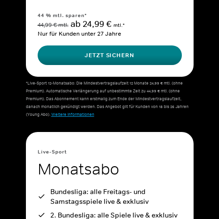
44 % mtl. sparen*
ab 24,99 €
44,99 € mtl.
mtl.*
Nur für Kunden unter 27 Jahre
JETZT SICHERN
*Live-Sport 12-Monatsabo: Die Mindestvertragslaufzeit 12 Monate 24,99 € mtl. (ohne
Premium). Automatische Verlängerung auf unbestimmte Zeit zu 44,99 € mtl. (ohne
Premium). Das Abonnement kann erstmalig zum Ende der Mindestvertragslaufzeit,
danach monatlich gekündigt werden. Das Angebot gilt für Kunden von 18 bis 26 Jahren
(Young Abo).
Weitere Informationen
Live-Sport
Monatsabo
Bundesliga: alle Freitags- und
Samstagsspiele live & exklusiv
2. Bundesliga: alle Spiele live & exklusiv