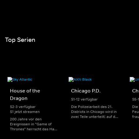
Top Serien
House of the
Chicago P.D.
Ch
Dragon
S1-12 verfügbar
S5-
S2-3 verfügbar
Die Polizeiarbeit des 21.
Die
S1 jetzt streamen
Districts in Chicago wird in
Feu
zwei Teile unterteilt: auf der
fra
200 Jahre vor den
einen Seite sorgen
Dep
Ereignissen in "Game of
uniformierte Polizisten für
sin
Thrones" herrscht das Haus
die Sicherheit auf den
Str
Targaryen mit seinen
Straßen im Bezirk. Auf der
eno