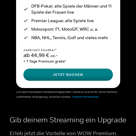
DFB-Pokal: alle Spiele der Männer und 11
Spiele der Frauen live
Premier League: alle Spiele live
Motorsport: F1, MotoGP, WRC u. a.
NBA, NHL, Tennis, Golf und vieles mehr
Jederzeit kündbar*
ab 44,99 €
mtl.*
+ 7 Tage Premium gratis*
JETZT BUCHEN
Live-Sport Monatsabo: Mindestvertragslaufzeit 1 Monat zu 44,99 € mtl. (ohne Premium).
Unbefristete Verlängerung. Monatlich kündbar.
Weitere Informationen.
Gib deinem Streaming ein Upgrade
Erleb jetzt die Vorteile von WOW Premium.