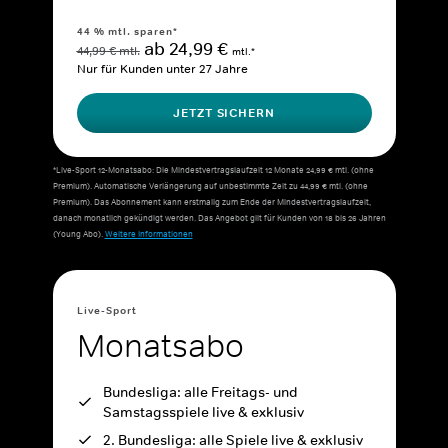
44 % mtl. sparen*
ab 24,99 €
44,99 € mtl.
mtl.*
Nur für Kunden unter 27 Jahre
JETZT SICHERN
*Live-Sport 12-Monatsabo: Die Mindestvertragslaufzeit 12 Monate 24,99 € mtl. (ohne
Premium). Automatische Verlängerung auf unbestimmte Zeit zu 44,99 € mtl. (ohne
Premium). Das Abonnement kann erstmalig zum Ende der Mindestvertragslaufzeit,
danach monatlich gekündigt werden. Das Angebot gilt für Kunden von 18 bis 26 Jahren
(Young Abo).
Weitere Informationen
Live-Sport
Monatsabo
Bundesliga: alle Freitags- und
Samstagsspiele live & exklusiv
2. Bundesliga: alle Spiele live & exklusiv