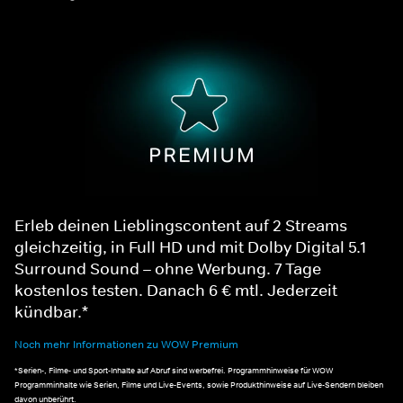
Erleb deinen Lieblingscontent auf 2 Streams
gleichzeitig, in Full HD und mit Dolby Digital 5.1
Surround Sound – ohne Werbung. 7 Tage
kostenlos testen. Danach 6 € mtl. Jederzeit
kündbar.*
Noch mehr Informationen zu WOW Premium
*Serien-, Filme- und Sport-Inhalte auf Abruf sind werbefrei. Programmhinweise für WOW
Programminhalte wie Serien, Filme und Live-Events, sowie Produkthinweise auf Live-Sendern bleiben
davon unberührt.