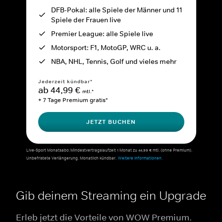
DFB-Pokal: alle Spiele der Männer und 11
Spiele der Frauen live
Premier League: alle Spiele live
Motorsport: F1, MotoGP, WRC u. a.
NBA, NHL, Tennis, Golf und vieles mehr
Jederzeit kündbar*
ab 44,99 €
mtl.*
+ 7 Tage Premium gratis*
JETZT BUCHEN
Live-Sport Monatsabo: Mindestvertragslaufzeit 1 Monat zu 44,99 € mtl. (ohne Premium).
Unbefristete Verlängerung. Monatlich kündbar.
Weitere Informationen.
Gib deinem Streaming ein Upgrade
Erleb jetzt die Vorteile von WOW Premium.