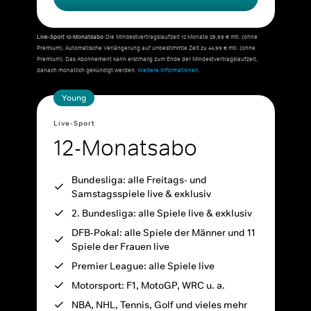
Live-Sport 12-Monatsabo:
Die Mindestvertragslaufzeit 12 Monate 29,99 € mtl. (ohne
Premium). Automatische Verlängerung auf unbestimmte Zeit zu 44,99 € mtl. (ohne
Premium). Das Abonnement kann erstmalig zum Ende der Mindestvertragslaufzeit,
danach monatlich gekündigt werden.
Weitere Informationen.
Young
Live-Sport
12-Monatsabo
Bundesliga: alle Freitags- und
Samstagsspiele live & exklusiv
2. Bundesliga: alle Spiele live & exklusiv
DFB-Pokal: alle Spiele der Männer und 11
Spiele der Frauen live
Premier League: alle Spiele live
Motorsport: F1, MotoGP, WRC u. a.
NBA, NHL, Tennis, Golf und vieles mehr