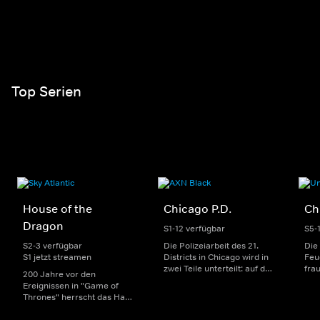
Top Serien
House of the
Chicago P.D.
Ch
Dragon
S1-12 verfügbar
S5-
S2-3 verfügbar
Die Polizeiarbeit des 21.
Die
S1 jetzt streamen
Districts in Chicago wird in
Feu
zwei Teile unterteilt: auf der
fra
200 Jahre vor den
einen Seite sorgen
Dep
Ereignissen in "Game of
uniformierte Polizisten für
sin
Thrones" herrscht das Haus
die Sicherheit auf den
Str
Targaryen mit seinen
Straßen im Bezirk. Auf der
eno