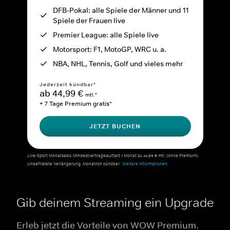
DFB-Pokal: alle Spiele der Männer und 11
Spiele der Frauen live
Premier League: alle Spiele live
Motorsport: F1, MotoGP, WRC u. a.
NBA, NHL, Tennis, Golf und vieles mehr
Jederzeit kündbar*
ab 44,99 €
mtl.*
+ 7 Tage Premium gratis*
JETZT BUCHEN
Live-Sport Monatsabo: Mindestvertragslaufzeit 1 Monat zu 44,99 € mtl. (ohne Premium).
Unbefristete Verlängerung. Monatlich kündbar.
Weitere Informationen.
Gib deinem Streaming ein Upgrade
Erleb jetzt die Vorteile von WOW Premium.