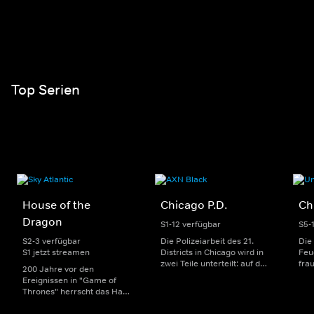
Top Serien
House of the
Chicago P.D.
Ch
Dragon
S1-12 verfügbar
S5-
S2-3 verfügbar
Die Polizeiarbeit des 21.
Die
S1 jetzt streamen
Districts in Chicago wird in
Feu
zwei Teile unterteilt: auf der
fra
200 Jahre vor den
einen Seite sorgen
Dep
Ereignissen in "Game of
uniformierte Polizisten für
sin
Thrones" herrscht das Haus
die Sicherheit auf den
Str
Targaryen mit seinen
Straßen im Bezirk. Auf der
eno