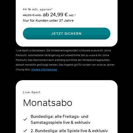
44 % mtl. sparen*
ab 24,99 €
44,99 € mtl.
mtl.*
Nur für Kunden unter 27 Jahre
JETZT SICHERN
*Live-Sport 12-Monatsabo: Die Mindestvertragslaufzeit 12 Monate 24,99 € mtl. (ohne
Premium). Automatische Verlängerung auf unbestimmte Zeit zu 44,99 € mtl. (ohne
Premium). Das Abonnement kann erstmalig zum Ende der Mindestvertragslaufzeit,
danach monatlich gekündigt werden. Das Angebot gilt für Kunden von 18 bis 26 Jahren
(Young Abo).
Weitere Informationen
Live-Sport
Monatsabo
Bundesliga: alle Freitags- und
Samstagsspiele live & exklusiv
2. Bundesliga: alle Spiele live & exklusiv