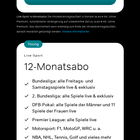
Live-Sport 12-Monatsabo:
Die Mindestvertragslaufzeit 12 Monate 29,99 € mtl. (ohne
Premium). Automatische Verlängerung auf unbestimmte Zeit zu 44,99 € mtl. (ohne
Premium). Das Abonnement kann erstmalig zum Ende der Mindestvertragslaufzeit,
danach monatlich gekündigt werden.
Weitere Informationen.
Young
Live-Sport
12-Monatsabo
Bundesliga: alle Freitags- und
Samstagsspiele live & exklusiv
2. Bundesliga: alle Spiele live & exklusiv
DFB-Pokal: alle Spiele der Männer und 11
Spiele der Frauen live
Premier League: alle Spiele live
Motorsport: F1, MotoGP, WRC u. a.
NBA, NHL, Tennis, Golf und vieles mehr