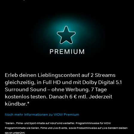
Erleb deinen Lieblingscontent auf 2 Streams
gleichzeitig, in Full HD und mit Dolby Digital 5.1
Surround Sound – ohne Werbung. 7 Tage
kostenlos testen. Danach 6 € mtl. Jederzeit
kündbar.*
Noch mehr Informationen zu WOW Premium
*Serien-, Filme- und Sport-Inhalte auf Abruf sind werbefrei. Programmhinweise für WOW
Programminhalte wie Serien, Filme und Live-Events, sowie Produkthinweise auf Live-Sendern bleiben
davon unberührt.