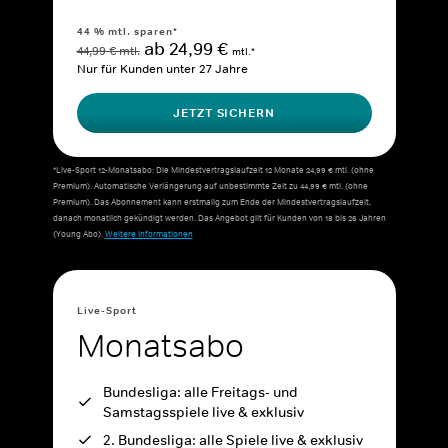
44 % mtl. sparen*
ab 24,99 €
44,99 € mtl.
mtl.*
Nur für Kunden unter 27 Jahre
JETZT SICHERN
*Live-Sport 12-Monatsabo: Die Mindestvertragslaufzeit 12 Monate 24,99 € mtl. (ohne
Premium). Automatische Verlängerung auf unbestimmte Zeit zu 44,99 € mtl. (ohne
Premium). Das Abonnement kann erstmalig zum Ende der Mindestvertragslaufzeit,
danach monatlich gekündigt werden. Das Angebot gilt für Kunden von 18 bis 26 Jahren
(Young Abo).
Weitere Informationen
Live-Sport
Monatsabo
Bundesliga: alle Freitags- und
Samstagsspiele live & exklusiv
2. Bundesliga: alle Spiele live & exklusiv