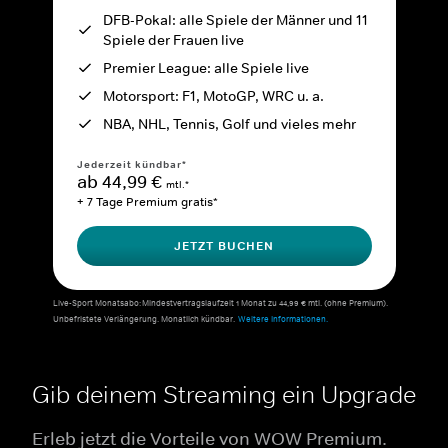
DFB-Pokal: alle Spiele der Männer und 11
Spiele der Frauen live
Premier League: alle Spiele live
Motorsport: F1, MotoGP, WRC u. a.
NBA, NHL, Tennis, Golf und vieles mehr
Jederzeit kündbar*
ab 44,99 €
mtl.*
+ 7 Tage Premium gratis*
JETZT BUCHEN
Live-Sport Monatsabo: Mindestvertragslaufzeit 1 Monat zu 44,99 € mtl. (ohne Premium).
Unbefristete Verlängerung. Monatlich kündbar.
Weitere Informationen.
Gib deinem Streaming ein Upgrade
Erleb jetzt die Vorteile von WOW Premium.