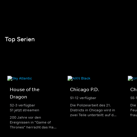
Top Serien
House of the
Chicago P.D.
Ch
Dragon
S1-12 verfügbar
S5-
S2-3 verfügbar
Die Polizeiarbeit des 21.
Die
S1 jetzt streamen
Districts in Chicago wird in
Feu
zwei Teile unterteilt: auf der
fra
200 Jahre vor den
einen Seite sorgen
Dep
Ereignissen in "Game of
uniformierte Polizisten für
sin
Thrones" herrscht das Haus
die Sicherheit auf den
Str
Targaryen mit seinen
Straßen im Bezirk. Auf der
eno