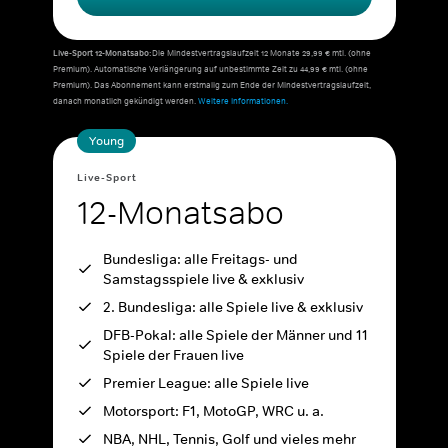
Live-Sport 12-Monatsabo:
Die Mindestvertragslaufzeit 12 Monate 29,99 € mtl. (ohne
Premium). Automatische Verlängerung auf unbestimmte Zeit zu 44,99 € mtl. (ohne
Premium). Das Abonnement kann erstmalig zum Ende der Mindestvertragslaufzeit,
danach monatlich gekündigt werden.
Weitere Informationen.
Young
Live-Sport
12-Monatsabo
Bundesliga: alle Freitags- und
Samstagsspiele live & exklusiv
2. Bundesliga: alle Spiele live & exklusiv
DFB-Pokal: alle Spiele der Männer und 11
Spiele der Frauen live
Premier League: alle Spiele live
Motorsport: F1, MotoGP, WRC u. a.
NBA, NHL, Tennis, Golf und vieles mehr