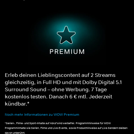
Erleb deinen Lieblingscontent auf 2 Streams
gleichzeitig, in Full HD und mit Dolby Digital 5.1
Surround Sound – ohne Werbung. 7 Tage
kostenlos testen. Danach 6 € mtl. Jederzeit
kündbar.*
Noch mehr Informationen zu WOW Premium
*Serien-, Filme- und Sport-Inhalte auf Abruf sind werbefrei. Programmhinweise für WOW
Programminhalte wie Serien, Filme und Live-Events, sowie Produkthinweise auf Live-Sendern bleiben
davon unberührt.