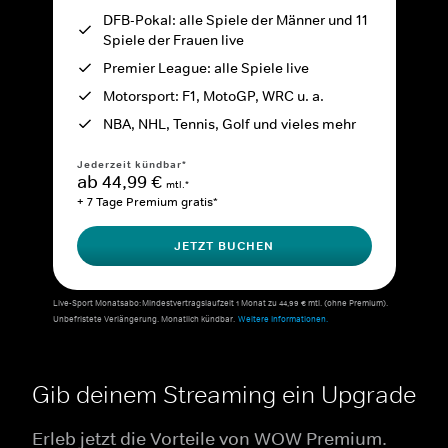
DFB-Pokal: alle Spiele der Männer und 11
Spiele der Frauen live
Premier League: alle Spiele live
Motorsport: F1, MotoGP, WRC u. a.
NBA, NHL, Tennis, Golf und vieles mehr
Jederzeit kündbar*
ab 44,99 €
mtl.*
+ 7 Tage Premium gratis*
JETZT BUCHEN
Live-Sport Monatsabo: Mindestvertragslaufzeit 1 Monat zu 44,99 € mtl. (ohne Premium).
Unbefristete Verlängerung. Monatlich kündbar.
Weitere Informationen.
Gib deinem Streaming ein Upgrade
Erleb jetzt die Vorteile von WOW Premium.