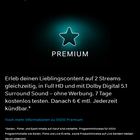
Erleb deinen Lieblingscontent auf 2 Streams
gleichzeitig, in Full HD und mit Dolby Digital 5.1
Surround Sound – ohne Werbung. 7 Tage
kostenlos testen. Danach 6 € mtl. Jederzeit
kündbar.*
Noch mehr Informationen zu WOW Premium
*Serien-, Filme- und Sport-Inhalte auf Abruf sind werbefrei. Programmhinweise für WOW
Programminhalte wie Serien, Filme und Live-Events, sowie Produkthinweise auf Live-Sendern bleiben
davon unberührt.