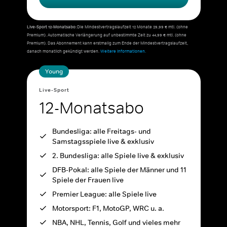
Live-Sport 12-Monatsabo:
Die Mindestvertragslaufzeit 12 Monate 29,99 € mtl. (ohne
Premium). Automatische Verlängerung auf unbestimmte Zeit zu 44,99 € mtl. (ohne
Premium). Das Abonnement kann erstmalig zum Ende der Mindestvertragslaufzeit,
danach monatlich gekündigt werden.
Weitere Informationen.
Young
Live-Sport
12-Monatsabo
Bundesliga: alle Freitags- und
Samstagsspiele live & exklusiv
2. Bundesliga: alle Spiele live & exklusiv
DFB-Pokal: alle Spiele der Männer und 11
Spiele der Frauen live
Premier League: alle Spiele live
Motorsport: F1, MotoGP, WRC u. a.
NBA, NHL, Tennis, Golf und vieles mehr