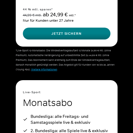
44 % mtl. sparen*
ab 24,99 €
44,99 € mtl.
mtl.*
Nur für Kunden unter 27 Jahre
JETZT SICHERN
*Live-Sport 12-Monatsabo: Die Mindestvertragslaufzeit 12 Monate 24,99 € mtl. (ohne
Premium). Automatische Verlängerung auf unbestimmte Zeit zu 44,99 € mtl. (ohne
Premium). Das Abonnement kann erstmalig zum Ende der Mindestvertragslaufzeit,
danach monatlich gekündigt werden. Das Angebot gilt für Kunden von 18 bis 26 Jahren
(Young Abo).
Weitere Informationen
Live-Sport
Monatsabo
Bundesliga: alle Freitags- und
Samstagsspiele live & exklusiv
2. Bundesliga: alle Spiele live & exklusiv