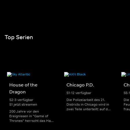
Top Serien
House of the
Chicago P.D.
Ch
Dragon
S1-12 verfügbar
S5-
S2-3 verfügbar
Die Polizeiarbeit des 21.
Die
S1 jetzt streamen
Districts in Chicago wird in
Feu
zwei Teile unterteilt: auf der
fra
200 Jahre vor den
einen Seite sorgen
Dep
Ereignissen in "Game of
uniformierte Polizisten für
sin
Thrones" herrscht das Haus
die Sicherheit auf den
Str
Targaryen mit seinen
Straßen im Bezirk. Auf der
eno