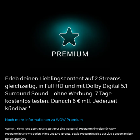
Erleb deinen Lieblingscontent auf 2 Streams
gleichzeitig, in Full HD und mit Dolby Digital 5.1
Surround Sound – ohne Werbung. 7 Tage
kostenlos testen. Danach 6 € mtl. Jederzeit
kündbar.*
Noch mehr Informationen zu WOW Premium
*Serien-, Filme- und Sport-Inhalte auf Abruf sind werbefrei. Programmhinweise für WOW
Programminhalte wie Serien, Filme und Live-Events, sowie Produkthinweise auf Live-Sendern bleiben
davon unberührt.