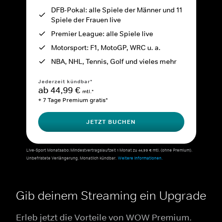
DFB-Pokal: alle Spiele der Männer und 11
Spiele der Frauen live
Premier League: alle Spiele live
Motorsport: F1, MotoGP, WRC u. a.
NBA, NHL, Tennis, Golf und vieles mehr
Jederzeit kündbar*
ab 44,99 €
mtl.*
+ 7 Tage Premium gratis*
JETZT BUCHEN
Live-Sport Monatsabo: Mindestvertragslaufzeit 1 Monat zu 44,99 € mtl. (ohne Premium).
Unbefristete Verlängerung. Monatlich kündbar.
Weitere Informationen.
Gib deinem Streaming ein Upgrade
Erleb jetzt die Vorteile von WOW Premium.