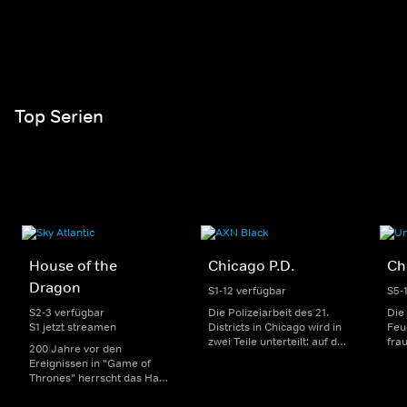
Top Serien
House of the
Chicago P.D.
Ch
Dragon
S1-12 verfügbar
S5-
S2-3 verfügbar
Die Polizeiarbeit des 21.
Die
S1 jetzt streamen
Districts in Chicago wird in
Feu
zwei Teile unterteilt: auf der
fra
200 Jahre vor den
einen Seite sorgen
Dep
Ereignissen in "Game of
uniformierte Polizisten für
sin
Thrones" herrscht das Haus
die Sicherheit auf den
Str
Targaryen mit seinen
Straßen im Bezirk. Auf der
eno