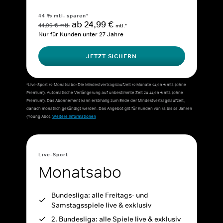
44 % mtl. sparen*
ab 24,99 €
44,99 € mtl.
mtl.*
Nur für Kunden unter 27 Jahre
JETZT SICHERN
*Live-Sport 12-Monatsabo: Die Mindestvertragslaufzeit 12 Monate 24,99 € mtl. (ohne
Premium). Automatische Verlängerung auf unbestimmte Zeit zu 44,99 € mtl. (ohne
Premium). Das Abonnement kann erstmalig zum Ende der Mindestvertragslaufzeit,
danach monatlich gekündigt werden. Das Angebot gilt für Kunden von 18 bis 26 Jahren
(Young Abo).
Weitere Informationen
Live-Sport
Monatsabo
Bundesliga: alle Freitags- und
Samstagsspiele live & exklusiv
2. Bundesliga: alle Spiele live & exklusiv