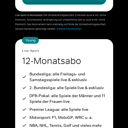
Live-Sport 12-Monatsabo:
Die Mindestvertragslaufzeit 12 Monate 29,99 € mtl. (ohne
Premium). Automatische Verlängerung auf unbestimmte Zeit zu 44,99 € mtl. (ohne
Premium). Das Abonnement kann erstmalig zum Ende der Mindestvertragslaufzeit,
danach monatlich gekündigt werden.
Weitere Informationen.
Young
Live-Sport
12-Monatsabo
Bundesliga: alle Freitags- und
Samstagsspiele live & exklusiv
2. Bundesliga: alle Spiele live & exklusiv
DFB-Pokal: alle Spiele der Männer und 11
Spiele der Frauen live
Premier League: alle Spiele live
Motorsport: F1, MotoGP, WRC u. a.
NBA, NHL, Tennis, Golf und vieles mehr