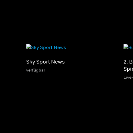
Sky Sport News
2. 
Spi
verfügbar
Live