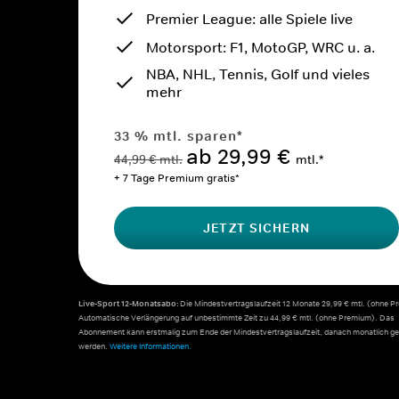
Premier League: alle Spiele live
Motorsport: F1, MotoGP, WRC u. a.
NBA, NHL, Tennis, Golf und vieles
mehr
33 % mtl. sparen*
ab 29,99 €
44,99 € mtl.
mtl.*
+ 7 Tage Premium gratis*
JETZT SICHERN
Live-Sport 12-Monatsabo:
Die Mindestvertragslaufzeit 12 Monate 29,99 € mtl. (ohne P
Automatische Verlängerung auf unbestimmte Zeit zu 44,99 € mtl. (ohne Premium). Das
Abonnement kann erstmalig zum Ende der Mindestvertragslaufzeit, danach monatlich ge
werden.
Weitere Informationen.