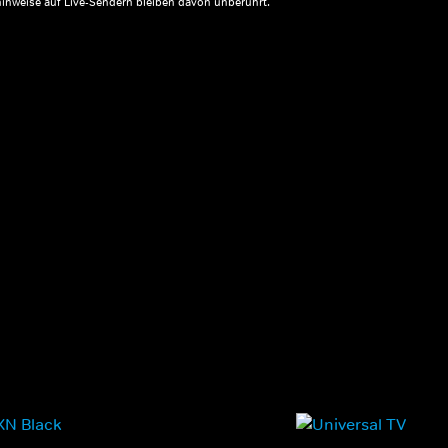
inweise auf Live-Sendern bleiben davon unberührt.