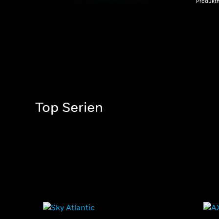
Produkth
Top Serien