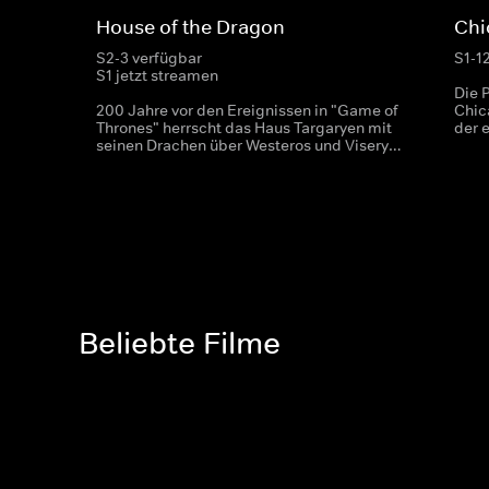
House of the Dragon
Chi
S2-3 verfügbar
S1-1
S1 jetzt streamen
Die P
200 Jahre vor den Ereignissen in "Game of
Chica
Thrones" herrscht das Haus Targaryen mit
der 
seinen Drachen über Westeros und Viserys
Poliz
I. sitzt auf dem Eisernen Thron. Als es
Stra
jedoch um seine Nachfolge geht,
bekä
entbrennt ein erbitterter Kampf um die
orga
Macht.
seie
Drog
Abte
viel
arbei
Lind
Dete
Beliebte Filme
kühl
sein
Fried
brin