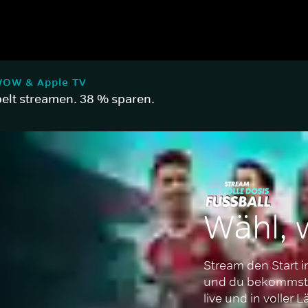
 WOW & Apple TV
elt streamen. 38 % sparen.
Wähl, 
Stream den Start i
und du bekommst a
live und in voller