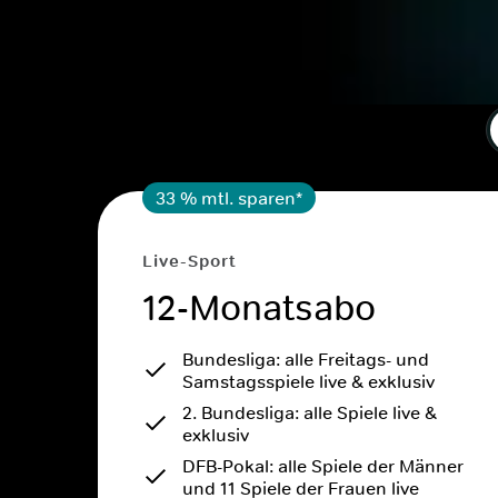
33 % mtl. sparen*
Live-Sport
12-Monatsabo
Bundesliga: alle Freitags- und
Samstagsspiele live & exklusiv
2. Bundesliga: alle Spiele live &
exklusiv
DFB-Pokal: alle Spiele der Männer
und 11 Spiele der Frauen live