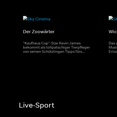
Der Zoowärter
Wick
"Kaufhaus Cop"-Star Kevin James
Das 
bekommt als tollpatschiger Tierpfleger
Musi
von seinen Schützlingen Tipps fürs
Eriv
Balzverhalten. Und stolpert beim Flirten
als 
von einem Fettnäpfchen ins nächste.
wied
Live-Sport