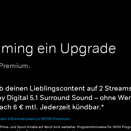
aming ein Upgrade
 Premium.
b deinen Lieblingscontent auf 2 Streams 
y Digital 5.1 Surround Sound – ohne Wer
ch 6 € mtl. Jederzeit kündbar.*
ehr Informationen zu WOW Premium
, Filme- und Sport-Inhalte auf Abruf sind werbefrei. Programmhinweise für WOW Progr