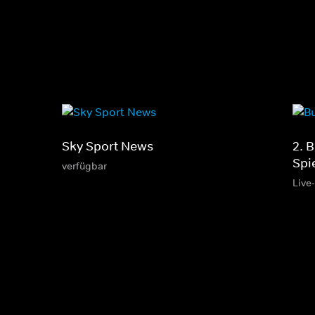
Sky Sport News
2. 
Spi
verfügbar
Live