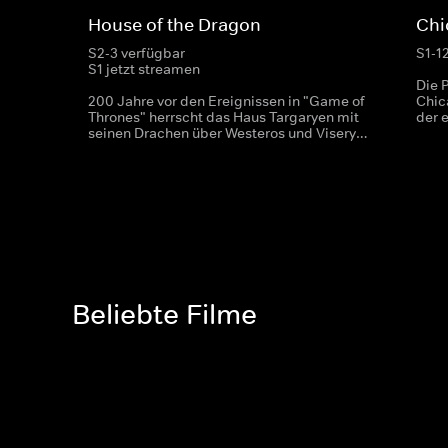
House of the Dragon
Chi
S2-3 verfügbar
S1-1
S1 jetzt streamen
Die P
200 Jahre vor den Ereignissen in "Game of
Chica
Thrones" herrscht das Haus Targaryen mit
der 
seinen Drachen über Westeros und Viserys
Poliz
I. sitzt auf dem Eisernen Thron. Als es
Stra
jedoch um seine Nachfolge geht,
bekä
entbrennt ein erbitterter Kampf um die
orga
Macht.
seie
Drog
Abte
viel
arbei
Lind
Dete
Beliebte Filme
kühl
sein
Fried
brin