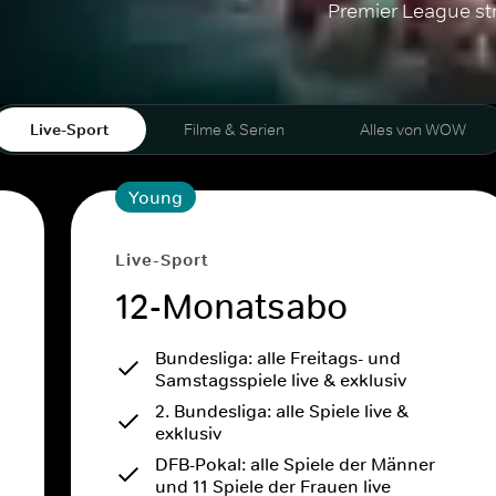
Premier League stre
Live-Sport
Filme & Serien
Alles von WOW
Young
Live-Sport
12-Monatsabo
Bundesliga: alle Freitags- und
Samstagsspiele live & exklusiv
2. Bundesliga: alle Spiele live &
exklusiv
DFB-Pokal: alle Spiele der Männer
und 11 Spiele der Frauen live