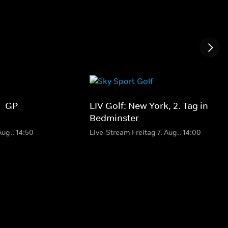
- GP
LIV Golf: New York, 2. Tag in
Bedminster
Aug.. 14:50
Live-Stream Freitag 7. Aug.. 14:00