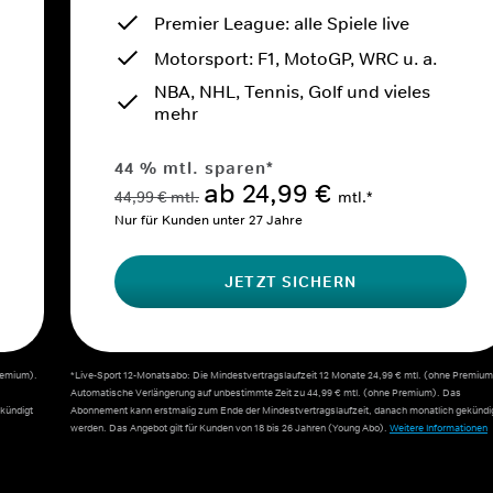
Premier League: alle Spiele live
Motorsport: F1, MotoGP, WRC u. a.
NBA, NHL, Tennis, Golf und vieles
mehr
44 % mtl. sparen*
ab 24,99 €
44,99 € mtl.
mtl.*
Nur für Kunden unter 27 Jahre
JETZT SICHERN
remium).
*Live-Sport 12-Monatsabo: Die Mindestvertragslaufzeit 12 Monate 24,99 € mtl. (ohne Premium
Automatische Verlängerung auf unbestimmte Zeit zu 44,99 € mtl. (ohne Premium). Das
kündigt
Abonnement kann erstmalig zum Ende der Mindestvertragslaufzeit, danach monatlich gekündi
werden. Das Angebot gilt für Kunden von 18 bis 26 Jahren (Young Abo).
Weitere Informationen