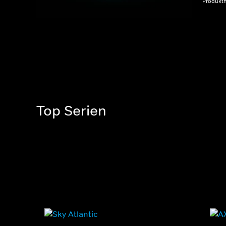
Produkth
Top Serien