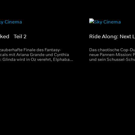
ed - Teil 2
Ride Along: Next 
zauberhafte Finale des Fantasy-
Das chaotische Cop-Du
cals mit Ariana Grande und Cynthia
neue Pannen-Mission: 
o: Glinda wird in Oz verehrt, Elphaba
und sein Schussel-Sch
böse Hexe verteufelt. Können sie
sollen in Miami einen 
er zueinanderfinden?
hochnehmen.