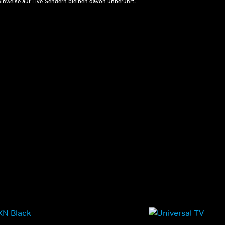
inweise auf Live-Sendern bleiben davon unberührt.