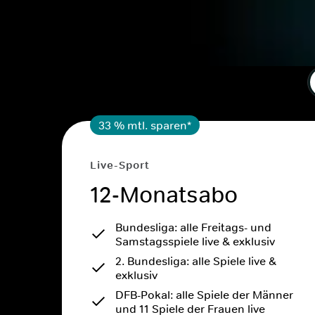
33 % mtl. sparen*
Live-Sport
12-Monatsabo
Bundesliga: alle Freitags- und
Samstagsspiele live & exklusiv
2. Bundesliga: alle Spiele live &
exklusiv
DFB-Pokal: alle Spiele der Männer
und 11 Spiele der Frauen live