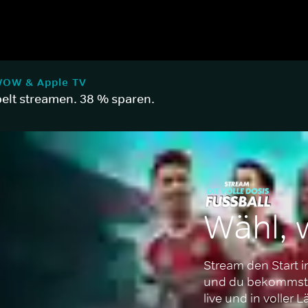
 WOW & Apple TV
elt streamen. 38 % sparen.
Wähl, 
Stream den Start i
und du bekommst a
live und in voller