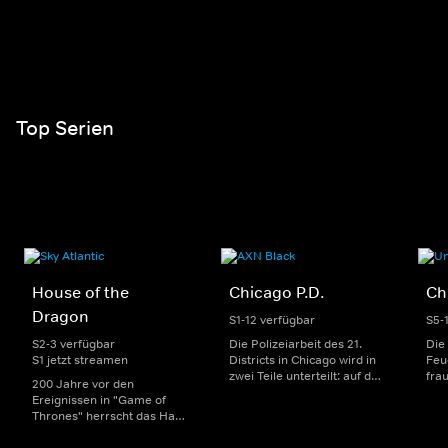
Top Serien
House of the
Chicago P.D.
Ch
Dragon
S1-12 verfügbar
S5-
S2-3 verfügbar
Die Polizeiarbeit des 21.
Die
S1 jetzt streamen
Districts in Chicago wird in
Feu
zwei Teile unterteilt: auf der
fra
200 Jahre vor den
einen Seite sorgen
Dep
Ereignissen in "Game of
uniformierte Polizisten für
sin
Thrones" herrscht das Haus
die Sicherheit auf den
Str
Targaryen mit seinen
Straßen im Bezirk. Auf der
eno