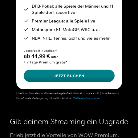
DFB-Pokal: alle Spiele der Männer und 11
Spiele der Frauen live
Premier League: alle Spiele live
Motorsport: F1, MotoGP, WRC u. a.
NBA, NHL, Tennis, Golf und vieles mehr
Jederzeit kündbar*
ab 44,99 €
mtl.*
+ 7 Tage Premium gratis*
JETZT BUCHEN
Live-Sport Monatsabo: Mindestvertragslaufzeit 1 Monat zu 44,99 € mtl. (ohne Premium).
Unbefristete Verlängerung. Monatlich kündbar.
Weitere Informationen.
Gib deinem Streaming ein Upgrade
Erleb jetzt die Vorteile von WOW Premium.