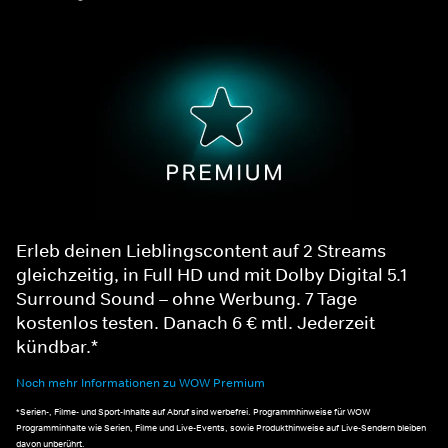
Erleb deinen Lieblingscontent auf 2 Streams
gleichzeitig, in Full HD und mit Dolby Digital 5.1
Surround Sound – ohne Werbung. 7 Tage
kostenlos testen. Danach 6 € mtl. Jederzeit
kündbar.*
Noch mehr Informationen zu WOW Premium
*Serien-, Filme- und Sport-Inhalte auf Abruf sind werbefrei. Programmhinweise für WOW
Programminhalte wie Serien, Filme und Live-Events, sowie Produkthinweise auf Live-Sendern bleiben
davon unberührt.