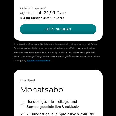
44 % mtl. sparen*
ab 24,99 €
44,99 € mtl.
mtl.*
Nur für Kunden unter 27 Jahre
JETZT SICHERN
*Live-Sport 12-Monatsabo: Die Mindestvertragslaufzeit 12 Monate 24,99 € mtl. (ohne
Premium). Automatische Verlängerung auf unbestimmte Zeit zu 44,99 € mtl. (ohne
Premium). Das Abonnement kann erstmalig zum Ende der Mindestvertragslaufzeit,
danach monatlich gekündigt werden. Das Angebot gilt für Kunden von 18 bis 26 Jahren
(Young Abo).
Weitere Informationen
Live-Sport
Monatsabo
Bundesliga: alle Freitags- und
Samstagsspiele live & exklusiv
2. Bundesliga: alle Spiele live & exklusiv