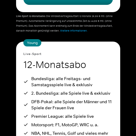
Live-Sport 12-Monatsabo:
Die Mindestvertragslaufzeit 12 Monate 29,99 € mtl. (ohne
Premium). Automatische Verlängerung auf unbestimmte Zeit zu 44,99 € mtl. (ohne
Premium). Das Abonnement kann erstmalig zum Ende der Mindestvertragslaufzeit,
danach monatlich gekündigt werden.
Weitere Informationen.
Young
Live-Sport
12-Monatsabo
Bundesliga: alle Freitags- und
Samstagsspiele live & exklusiv
2. Bundesliga: alle Spiele live & exklusiv
DFB-Pokal: alle Spiele der Männer und 11
Spiele der Frauen live
Premier League: alle Spiele live
Motorsport: F1, MotoGP, WRC u. a.
NBA, NHL, Tennis, Golf und vieles mehr