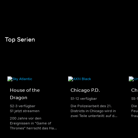
Top Serien
House of the
Chicago P.D.
Ch
Dragon
S1-12 verfügbar
S5-
S2-3 verfügbar
Die Polizeiarbeit des 21.
Die
S1 jetzt streamen
Districts in Chicago wird in
Feu
zwei Teile unterteilt: auf der
fra
200 Jahre vor den
einen Seite sorgen
Dep
Ereignissen in "Game of
uniformierte Polizisten für
sin
Thrones" herrscht das Haus
die Sicherheit auf den
Str
Targaryen mit seinen
Straßen im Bezirk. Auf der
eno