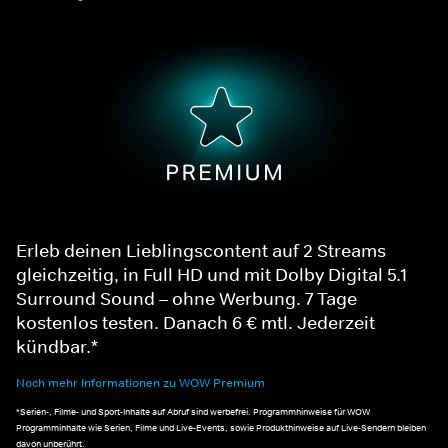
Erleb deinen Lieblingscontent auf 2 Streams
gleichzeitig, in Full HD und mit Dolby Digital 5.1
Surround Sound – ohne Werbung. 7 Tage
kostenlos testen. Danach 6 € mtl. Jederzeit
kündbar.*
Noch mehr Informationen zu WOW Premium
*Serien-, Filme- und Sport-Inhalte auf Abruf sind werbefrei. Programmhinweise für WOW
Programminhalte wie Serien, Filme und Live-Events, sowie Produkthinweise auf Live-Sendern bleiben
davon unberührt.