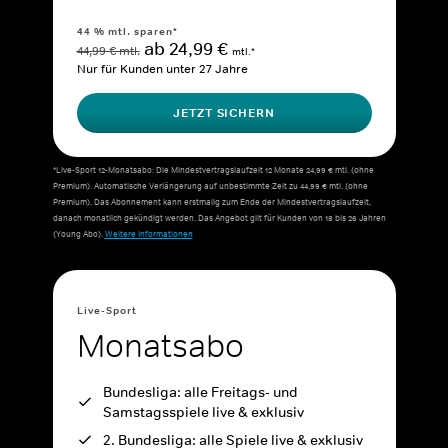
44 % mtl. sparen*
ab 24,99 €
44,99 € mtl.
mtl.*
Nur für Kunden unter 27 Jahre
JETZT SICHERN
*Live-Sport 12-Monatsabo: Die Mindestvertragslaufzeit 12 Monate 24,99 € mtl. (ohne
Premium). Automatische Verlängerung auf unbestimmte Zeit zu 44,99 € mtl. (ohne
Premium). Das Abonnement kann erstmalig zum Ende der Mindestvertragslaufzeit,
danach monatlich gekündigt werden. Das Angebot gilt für Kunden von 18 bis 26 Jahren
(Young Abo).
Weitere Informationen
Live-Sport
Monatsabo
Bundesliga: alle Freitags- und
Samstagsspiele live & exklusiv
2. Bundesliga: alle Spiele live & exklusiv