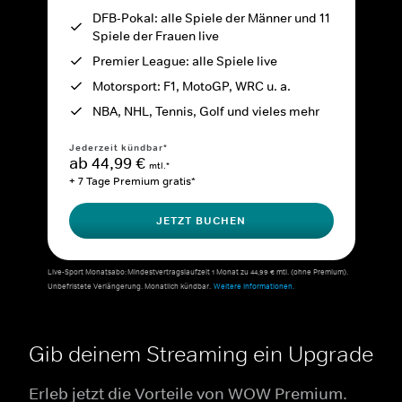
DFB-Pokal: alle Spiele der Männer und 11
Spiele der Frauen live
Premier League: alle Spiele live
Motorsport: F1, MotoGP, WRC u. a.
NBA, NHL, Tennis, Golf und vieles mehr
Jederzeit kündbar*
ab 44,99 €
mtl.*
+ 7 Tage Premium gratis*
JETZT BUCHEN
Live-Sport Monatsabo: Mindestvertragslaufzeit 1 Monat zu 44,99 € mtl. (ohne Premium).
Unbefristete Verlängerung. Monatlich kündbar.
Weitere Informationen.
Gib deinem Streaming ein Upgrade
Erleb jetzt die Vorteile von WOW Premium.