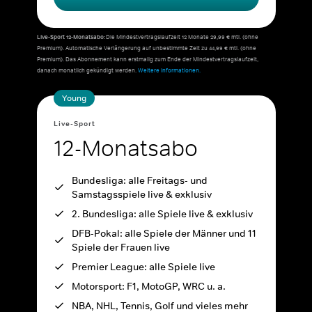
Live-Sport 12-Monatsabo:
Die Mindestvertragslaufzeit 12 Monate 29,99 € mtl. (ohne
Premium). Automatische Verlängerung auf unbestimmte Zeit zu 44,99 € mtl. (ohne
Premium). Das Abonnement kann erstmalig zum Ende der Mindestvertragslaufzeit,
danach monatlich gekündigt werden.
Weitere Informationen.
Young
Live-Sport
12-Monatsabo
Bundesliga: alle Freitags- und
Samstagsspiele live & exklusiv
2. Bundesliga: alle Spiele live & exklusiv
DFB-Pokal: alle Spiele der Männer und 11
Spiele der Frauen live
Premier League: alle Spiele live
Motorsport: F1, MotoGP, WRC u. a.
NBA, NHL, Tennis, Golf und vieles mehr