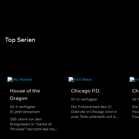
Top Serien
House of the
Chicago P.D.
Ch
Dragon
S1-12 verfügbar
S5-
S2-3 verfügbar
Die Polizeiarbeit des 21.
Die
S1 jetzt streamen
Districts in Chicago wird in
Feu
zwei Teile unterteilt: auf der
fra
200 Jahre vor den
einen Seite sorgen
Dep
Ereignissen in "Game of
uniformierte Polizisten für
sin
Thrones" herrscht das Haus
die Sicherheit auf den
Str
Targaryen mit seinen
Straßen im Bezirk. Auf der
eno