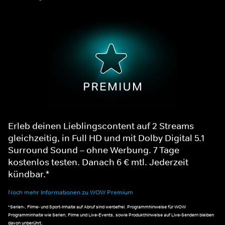
Erleb deinen Lieblingscontent auf 2 Streams
gleichzeitig, in Full HD und mit Dolby Digital 5.1
Surround Sound – ohne Werbung. 7 Tage
kostenlos testen. Danach 6 € mtl. Jederzeit
kündbar.*
Noch mehr Informationen zu WOW Premium
*Serien-, Filme- und Sport-Inhalte auf Abruf sind werbefrei. Programmhinweise für WOW
Programminhalte wie Serien, Filme und Live-Events, sowie Produkthinweise auf Live-Sendern bleiben
davon unberührt.