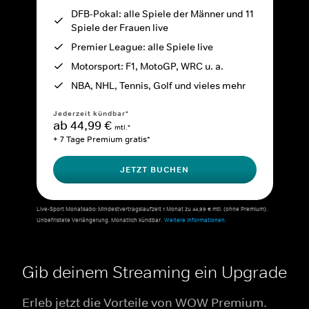
DFB-Pokal: alle Spiele der Männer und 11
Spiele der Frauen live
Premier League: alle Spiele live
Motorsport: F1, MotoGP, WRC u. a.
NBA, NHL, Tennis, Golf und vieles mehr
Jederzeit kündbar*
ab 44,99 €
mtl.*
+ 7 Tage Premium gratis*
JETZT BUCHEN
Live-Sport Monatsabo: Mindestvertragslaufzeit 1 Monat zu 44,99 € mtl. (ohne Premium).
Unbefristete Verlängerung. Monatlich kündbar.
Weitere Informationen.
Gib deinem Streaming ein Upgrade
Erleb jetzt die Vorteile von WOW Premium.