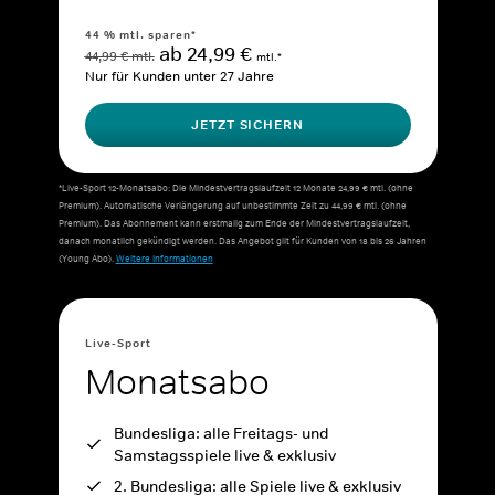
44 % mtl. sparen*
ab 24,99 €
44,99 € mtl.
mtl.*
Nur für Kunden unter 27 Jahre
JETZT SICHERN
*Live-Sport 12-Monatsabo: Die Mindestvertragslaufzeit 12 Monate 24,99 € mtl. (ohne
Premium). Automatische Verlängerung auf unbestimmte Zeit zu 44,99 € mtl. (ohne
Premium). Das Abonnement kann erstmalig zum Ende der Mindestvertragslaufzeit,
danach monatlich gekündigt werden. Das Angebot gilt für Kunden von 18 bis 26 Jahren
(Young Abo).
Weitere Informationen
Live-Sport
Monatsabo
Bundesliga: alle Freitags- und
Samstagsspiele live & exklusiv
2. Bundesliga: alle Spiele live & exklusiv