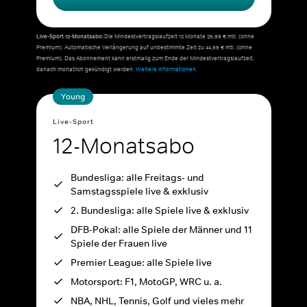
Live-Sport 12-Monatsabo:
Die Mindestvertragslaufzeit 12 Monate 29,99 € mtl. (ohne
Premium). Automatische Verlängerung auf unbestimmte Zeit zu 44,99 € mtl. (ohne
Premium). Das Abonnement kann erstmalig zum Ende der Mindestvertragslaufzeit,
danach monatlich gekündigt werden.
Weitere Informationen.
Young
Live-Sport
12-Monatsabo
Bundesliga: alle Freitags- und
Samstagsspiele live & exklusiv
2. Bundesliga: alle Spiele live & exklusiv
DFB-Pokal: alle Spiele der Männer und 11
Spiele der Frauen live
Premier League: alle Spiele live
Motorsport: F1, MotoGP, WRC u. a.
NBA, NHL, Tennis, Golf und vieles mehr