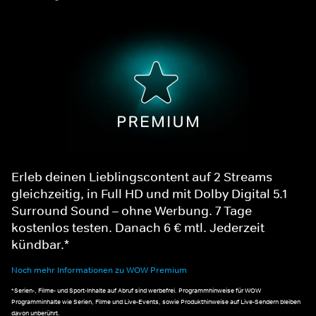
Erleb deinen Lieblingscontent auf 2 Streams
gleichzeitig, in Full HD und mit Dolby Digital 5.1
Surround Sound – ohne Werbung. 7 Tage
kostenlos testen. Danach 6 € mtl. Jederzeit
kündbar.*
Noch mehr Informationen zu WOW Premium
*Serien-, Filme- und Sport-Inhalte auf Abruf sind werbefrei. Programmhinweise für WOW
Programminhalte wie Serien, Filme und Live-Events, sowie Produkthinweise auf Live-Sendern bleiben
davon unberührt.