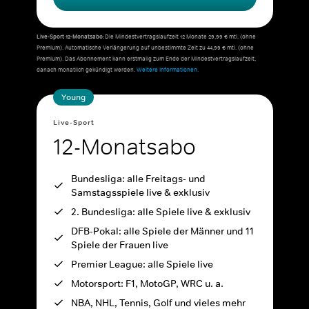
Live-Sport 12-Monatsabo:
Die Mindestvertragslaufzeit 12 Monate 29,99 € mtl. (ohne
Premium). Automatische Verlängerung auf unbestimmte Zeit zu 44,99 € mtl. (ohne
Premium). Das Abonnement kann erstmalig zum Ende der Mindestvertragslaufzeit,
danach monatlich gekündigt werden.
Weitere Informationen.
Young
Live-Sport
12-Monatsabo
Bundesliga: alle Freitags- und
Samstagsspiele live & exklusiv
2. Bundesliga: alle Spiele live & exklusiv
DFB-Pokal: alle Spiele der Männer und 11
Spiele der Frauen live
Premier League: alle Spiele live
Motorsport: F1, MotoGP, WRC u. a.
NBA, NHL, Tennis, Golf und vieles mehr