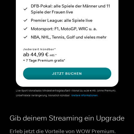
DFB-Pokal: alle Spiele der Männer und 11
Spiele der Frauen live
Premier League: alle Spiele live
Motorsport: F1, MotoGP, WRC u. a.
NBA, NHL, Tennis, Golf und vieles mehr
Jederzeit kündbar*
ab 44,99 €
mtl.*
+ 7 Tage Premium gratis*
JETZT BUCHEN
Live-Sport Monatsabo: Mindestvertragslaufzeit 1 Monat zu 44,99 € mtl. (ohne Premium).
Unbefristete Verlängerung. Monatlich kündbar.
Weitere Informationen.
Gib deinem Streaming ein Upgrade
Erleb jetzt die Vorteile von WOW Premium.