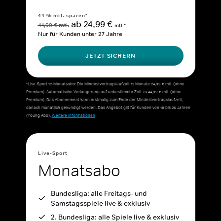
44 % mtl. sparen*
ab 24,99 €
44,99 € mtl.
mtl.*
Nur für Kunden unter 27 Jahre
JETZT SICHERN
*Live-Sport 12-Monatsabo: Die Mindestvertragslaufzeit 12 Monate 24,99 € mtl. (ohne
Premium). Automatische Verlängerung auf unbestimmte Zeit zu 44,99 € mtl. (ohne
Premium). Das Abonnement kann erstmalig zum Ende der Mindestvertragslaufzeit,
danach monatlich gekündigt werden. Das Angebot gilt für Kunden von 18 bis 26 Jahren
(Young Abo).
Weitere Informationen
Live-Sport
Monatsabo
Bundesliga: alle Freitags- und
Samstagsspiele live & exklusiv
2. Bundesliga: alle Spiele live & exklusiv