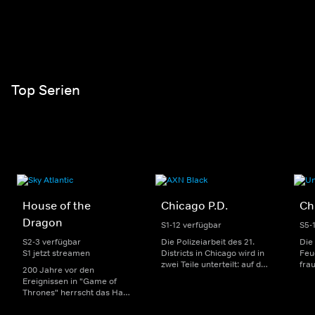
Top Serien
House of the
Chicago P.D.
Ch
Dragon
S1-12 verfügbar
S5-
S2-3 verfügbar
Die Polizeiarbeit des 21.
Die
S1 jetzt streamen
Districts in Chicago wird in
Feu
zwei Teile unterteilt: auf der
fra
200 Jahre vor den
einen Seite sorgen
Dep
Ereignissen in "Game of
uniformierte Polizisten für
sin
Thrones" herrscht das Haus
die Sicherheit auf den
Str
Targaryen mit seinen
Straßen im Bezirk. Auf der
eno